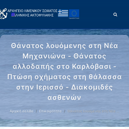
Θάνατος λουόμενης στη Νέα
Μηχανιώνα - Θάνατος
αλλοδαπής στο Καρλόβασι -
Πτώση οχήματος στη θάλασσα
στην Ιερισσό - Διακομιδές
ασθενών
Αρχική σελίδα
Επικαιρότητα
Θάνατος λουόμενης στη Νέα …