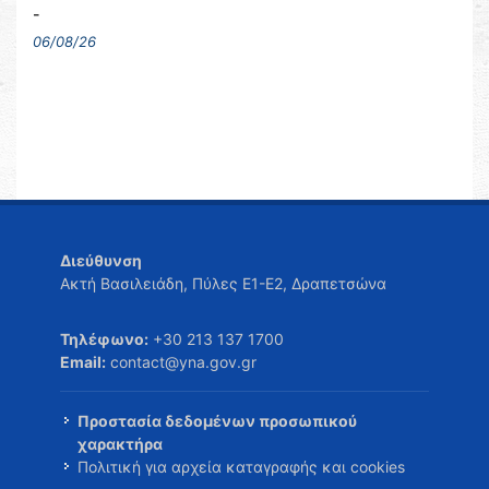
-
06/08/26
Διεύθυνση
Ακτή Βασιλειάδη, Πύλες Ε1-Ε2, Δραπετσώνα
Τηλέφωνο:
+30 213 137 1700
Email:
contact@yna.gov.gr
Προστασία δεδομένων προσωπικού
χαρακτήρα
Πολιτική για αρχεία καταγραφής και cookies