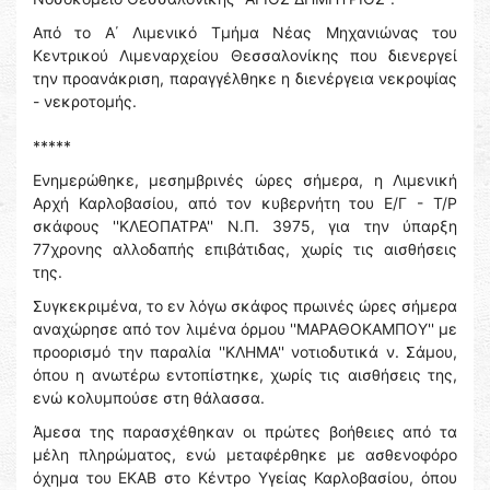
Από το Α΄ Λιμενικό Τμήμα Νέας Μηχανιώνας του
Κεντρικού Λιμεναρχείου Θεσσαλονίκης που διενεργεί
την προανάκριση, παραγγέλθηκε η διενέργεια νεκροψίας
- νεκροτομής.
*****
Ενημερώθηκε, μεσημβρινές ώρες σήμερα, η Λιμενική
Αρχή Καρλοβασίου, από τον κυβερνήτη του Ε/Γ - Τ/Ρ
σκάφους ''ΚΛΕΟΠΑΤΡΑ'' Ν.Π. 3975, για την ύπαρξη
77χρονης αλλοδαπής επιβάτιδας, χωρίς τις αισθήσεις
της.
Συγκεκριμένα, το εν λόγω σκάφος πρωινές ώρες σήμερα
αναχώρησε από τον λιμένα όρμου ''ΜΑΡΑΘΟΚΑΜΠΟΥ'' με
προορισμό την παραλία ''ΚΛΗΜΑ'' νοτιοδυτικά ν. Σάμου,
όπου η ανωτέρω εντοπίστηκε, χωρίς τις αισθήσεις της,
ενώ κολυμπούσε στη θάλασσα.
Άμεσα της παρασχέθηκαν οι πρώτες βοήθειες από τα
μέλη πληρώματος, ενώ μεταφέρθηκε με ασθενοφόρο
όχημα του ΕΚΑΒ στο Κέντρο Υγείας Καρλοβασίου, όπου