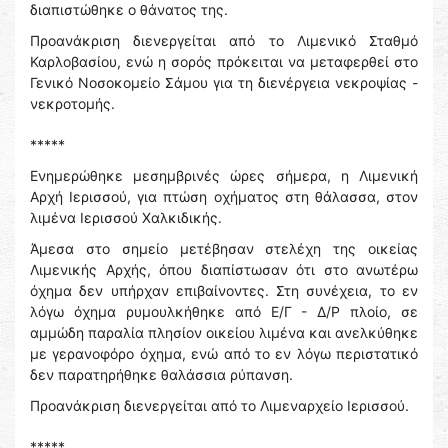
διαπιστώθηκε ο θάνατος της.
Προανάκριση διενεργείται από το Λιμενικό Σταθμό
Καρλοβασίου, ενώ η σορός πρόκειται να μεταφερθεί στο
Γενικό Νοσοκομείο Σάμου για τη διενέργεια νεκροψίας -
νεκροτομής.
*****
Ενημερώθηκε μεσημβρινές ώρες σήμερα, η Λιμενική
Αρχή Ιερισσού, για πτώση οχήματος στη θάλασσα, στον
λιμένα Ιερισσού Χαλκιδικής.
Άμεσα στο σημείο μετέβησαν στελέχη της οικείας
Λιμενικής Αρχής, όπου διαπίστωσαν ότι στο ανωτέρω
όχημα δεν υπήρχαν επιβαίνοντες. Στη συνέχεια, το εν
λόγω όχημα ρυμουλκήθηκε από Ε/Γ - Δ/Ρ πλοίο, σε
αμμώδη παραλία πλησίον οικείου λιμένα και ανελκύθηκε
με γερανοφόρο όχημα, ενώ από το εν λόγω περιστατικό
δεν παρατηρήθηκε θαλάσσια ρύπανση.
Προανάκριση διενεργείται από το Λιμεναρχείο Ιερισσού.
*****