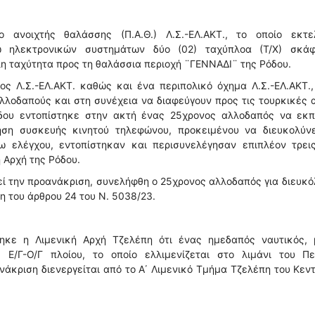
ανοιχτής θαλάσσης (Π.Α.Θ.) Λ.Σ.-ΕΛ.ΑΚΤ., το οποίο εκτε
σω ηλεκτρονικών συστημάτων δύο (02) ταχύπλοα (Τ/Χ) σκά
λη ταχύτητα προς τη θαλάσσια περιοχή ¨ΓΕΝΝΑΔΙ¨ της Ρόδου.
ς Λ.Σ.-ΕΛ.ΑΚΤ. καθώς και ένα περιπολικό όχημα Λ.Σ.-ΕΛ.ΑΚΤ.
λλοδαπούς και στη συνέχεια να διαφεύγουν προς τις τουρκικές 
νδου εντοπίστηκε στην ακτή ένας 25χρονος αλλοδαπός να εκπ
ση συσκευής κινητού τηλεφώνου, προκειμένου να διευκολύνε
 ελέγχου, εντοπίστηκαν και περισυνελέγησαν επιπλέον τρεις
 Αρχή της Ρόδου.
γεί την προανάκριση, συνελήφθη ο 25χρονος αλλοδαπός για διευκ
η του άρθρου 24 του Ν. 5038/23.
ηκε η Λιμενική Αρχή Τζελέπη ότι ένας ημεδαπός ναυτικός, 
Ε/Γ-Ο/Γ πλοίου, το οποίο ελλιμενίζεται στο λιμάνι του Πει
νάκριση διενεργείται από το Α΄ Λιμενικό Τμήμα Τζελέπη του Κεν