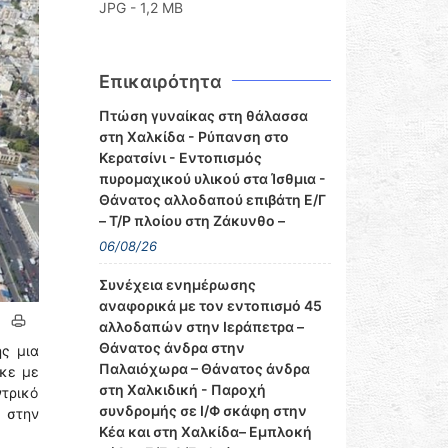
JPG - 1,2 MB
Επικαιρότητα
Πτώση γυναίκας στη θάλασσα
στη Χαλκίδα - Ρύπανση στο
Κερατσίνι - Εντοπισμός
πυρομαχικού υλικού στα Ίσθμια -
Θάνατος αλλοδαπού επιβάτη Ε/Γ
– Τ/Ρ πλοίου στη Ζάκυνθο –
06/08/26
Συνέχεια ενημέρωσης
αναφορικά με τον εντοπισμό 45
αλλοδαπών στην Ιεράπετρα –
Θάνατος άνδρα στην
ης μια
Παλαιόχωρα – Θάνατος άνδρα
ηκε με
στη Χαλκιδική - Παροχή
τρικό
συνδρομής σε Ι/Φ σκάφη στην
 στην
Κέα και στη Χαλκίδα– Εμπλοκή