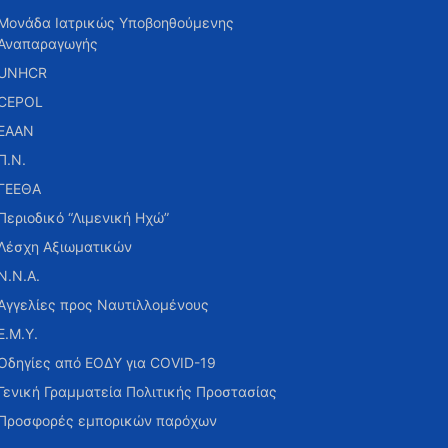
Μονάδα Ιατρικώς Υποβοηθούμενης
Αναπαραγωγής
UNHCR
CEPOL
ΕΑΑΝ
Π.Ν.
ΓΕΕΘΑ
Περιοδικό “Λιμενική Ηχώ”
Λέσχη Αξιωματικών
Ν.Ν.Α.
Αγγελίες προς Ναυτιλλομένους
Ε.Μ.Υ.
Οδηγίες από ΕΟΔΥ για COVID-19
Γενική Γραμματεία Πολιτικής Προστασίας
Προσφορές εμπορικών παρόχων