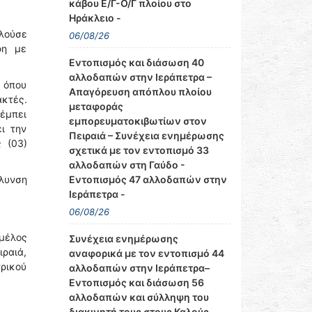
κάβου Ε/Γ-Ο/Γ πλοίου στο
Ηράκλειο -
λούσε
06/08/26
φη με
Εντοπισμός και διάσωση 40
αλλοδαπών στην Ιεράπετρα –
, όπου
Απαγόρευση απόπλου πλοίου
ακτές.
μεταφοράς
έμπει
εμπορευματοκιβωτίων στον
ι την
Πειραιά – Συνέχεια ενημέρωσης
 (03)
σχετικά με τον εντοπισμό 33
αλλοδαπών στη Γαύδο -
Εντοπισμός 47 αλλοδαπών στην
όλυνση
Ιεράπετρα -
06/08/26
μέλος
Συνέχεια ενημέρωσης
ραιά,
αναφορικά με τον εντοπισμό 44
τρικού
αλλοδαπών στην Ιεράπετρα–
Εντοπισμός και διάσωση 56
αλλοδαπών και σύλληψη του
διακινητή τους στους Καλούς