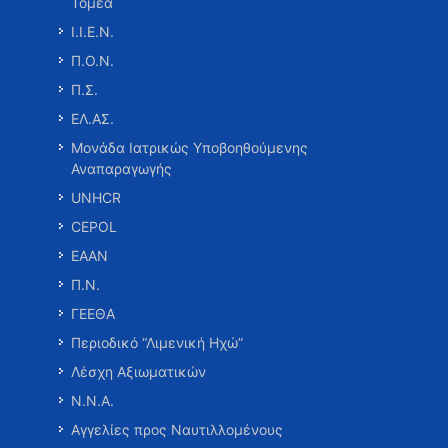
Τομέα
Ι.Ι.Ε.Ν.
Π.Ο.Ν.
Π.Σ.
ΕΛ.ΑΣ.
Μονάδα Ιατρικώς Υποβοηθούμενης
Αναπαραγωγής
UNHCR
CEPOL
ΕΑΑΝ
Π.Ν.
ΓΕΕΘΑ
Περιοδικό “Λιμενική Ηχώ”
Λέσχη Αξιωματικών
Ν.Ν.Α.
Αγγελίες προς Ναυτιλλομένους