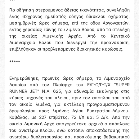
*****
Για οδήγηση στερούμενος άδειας ικανότητας, συνελήφθη
ένας 62χρονος ημεδαπός οδηγός δίκυκλου οχήματος,
μεσημβρινές ώρες σήμερα, επί της οδού Αργοναυτών,
εντός χερσαίας ζώνης του λιμένα Βόλου, από τα στελέχη
της οικείας Λιμενικής Αρχής. Από το Κεντρικό
Λιμεναρχείο Βόλου που διενεργεί την προανάκριση,
επιβλήθηκαν οι προβλεπόμενες διοικητικές κυρώσεις.
*****
Ενημερώθηκε, πρωινές ώρες σήμερα, το Λιμεναρχείο
Λαυρίου από τον Πλοίαρχο του Ε/Γ-Ο/Γ-Τ/Χ “SUPER
RUNNER JET” Ν.A. 625, για αδυναμία εκκίνησης στις
κύριες μηχανές του πλοίου, πριν τον απόπλου του από
τον οικείο λιμένα, για εκτέλεση προγραμματισμένου
δρομολογίου προς λιμένες Αγίου Ευστρατίου-Λήμνου-
Καβάλας, με 227 επιβάτες, 72 Ι/Χ και 5 Δ/Κ. Από την
οικεία Λιμενική Αρχή απαγορεύτηκε αρχικά ο απόπλους
του ανωτέρω πλοίου, ενώ κατόπιν αποκατάστασης της
ανωτέρω δυσλειτουργίας και προσκόμισης βεβαιωτικού