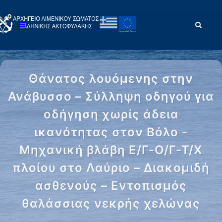
Θάνατος λουόμενης στην
Ανάβυσσο – Σύλληψη οδηγού για
οδήγηση χωρίς άδεια
ικανότητας στον Βόλο -
Μηχανική βλάβη Ε/Γ-Ο/Γ-Τ/Χ
πλοίου στο Λαύριο – Διακομιδή
ασθενούς – Εντοπισμός
θαλάσσιας νεκρής χελώνας