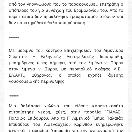
από τον νηογνώμονα που το παρακολουθεί, επετράπη ο
απόπλους του για συνέχιση του δρομολογίου του. Από το
περιστατικό δεν προκλήθηκε τραυματισμός ατόμων και
δεν παρατηρήθηκε θαλάσσια ρύπανση.
*****
Με μέριμνα του Κέντρου Επιχειρήσεων του Λιμενικού
Σώματος – Ελληνικής Ακτοφυλακής διεκομίσθη,
μεσημβρινές ώρες σήμερα, από τον λιμένα ν. Πάρου
στον λιμένα ν. Σύρου, με περιπολικό σκάφος Λ.Σ.-
ΕΛ.ΑΚΤ., 20χρονος, ο οποίος έχρηζε άμεσης
νοσοκομειακής περίθαλψης.
*****
Μία θαλάσσια χελώνα του είδους καρέτα-καρέτα
εντοπίστηκε νεκρή, χθες, στην παραλία “ΓΙΑΛΑΣΙ”
Παλαιάς Επιδαύρου. Από το Γ΄ Λιμενικό Τμήμα Παλαιάς
Επιδαύρου του Λιμεναρχείου Κορίνθου ενημερώθηκε
σχετικά η αρμόδια Υπηρεσία για την υγειονομική της