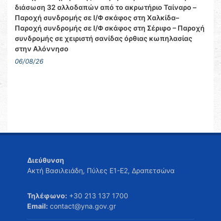
διάσωση 32 αλλοδαπών από το ακρωτήριο Ταίναρο –
Παροχή συνδρομής σε Ι/Φ σκάφος στη Χαλκίδα–
Παροχή συνδρομής σε Ι/Φ σκάφος στη Σέριφο – Παροχή
συνδρομής σε χειριστή σανίδας όρθιας κωπηλασίας
στην Αλόννησο
06/08/26
Διεύθυνση
Ακτή Βασιλειάδη, Πύλες Ε1-Ε2, Δραπετσώνα
Τηλέφωνο:
+30 213 137 1700
Email:
contact@yna.gov.gr