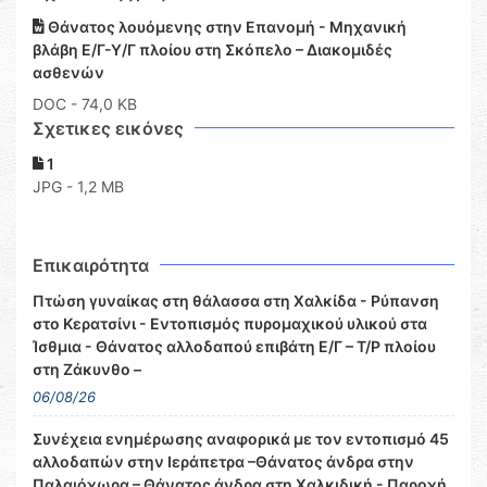
Θάνατος λουόμενης στην Επανομή - Μηχανική
βλάβη Ε/Γ-Υ/Γ πλοίου στη Σκόπελο – Διακομιδές
ασθενών
DOC
- 74,0 KB
Σχετικες εικόνες
1
JPG - 1,2 MB
Επικαιρότητα
Πτώση γυναίκας στη θάλασσα στη Χαλκίδα - Ρύπανση
στο Κερατσίνι - Εντοπισμός πυρομαχικού υλικού στα
Ίσθμια - Θάνατος αλλοδαπού επιβάτη Ε/Γ – Τ/Ρ πλοίου
στη Ζάκυνθο –
06/08/26
Συνέχεια ενημέρωσης αναφορικά με τον εντοπισμό 45
αλλοδαπών στην Ιεράπετρα –Θάνατος άνδρα στην
Παλαιόχωρα – Θάνατος άνδρα στη Χαλκιδική - Παροχή