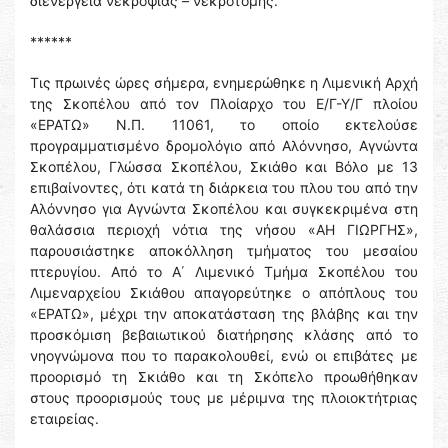
διενέργεια νεκροψίας – νεκροτομής.
******
Τις πρωινές ώρες σήμερα, ενημερώθηκε η Λιμενική Αρχή
της Σκοπέλου από τον Πλοίαρχο του Ε/Γ-Υ/Γ πλοίου
«ΕΡΑΤΩ» Ν.Π. 11061, το οποίο εκτελούσε
προγραμματισμένο δρομολόγιο από Αλόννησο, Αγνώντα
Σκοπέλου, Γλώσσα Σκοπέλου, Σκιάθο και Βόλο με 13
επιβαίνοντες, ότι κατά τη διάρκεια του πλου του από την
Αλόννησο για Αγνώντα Σκοπέλου και συγκεκριμένα στη
θαλάσσια περιοχή νότια της νήσου «ΑΗ ΓΙΩΡΓΗΣ»,
παρουσιάστηκε αποκόλληση τμήματος του μεσαίου
πτερυγίου. Από το Α΄ Λιμενικό Τμήμα Σκοπέλου του
Λιμεναρχείου Σκιάθου απαγορεύτηκε ο απόπλους του
«ΕΡΑΤΩ», μέχρι την αποκατάσταση της βλάβης και την
προσκόμιση βεβαιωτικού διατήρησης κλάσης από το
νηογνώμονα που το παρακολουθεί, ενώ οι επιβάτες με
προορισμό τη Σκιάθο και τη Σκόπελο προωθήθηκαν
στους προορισμούς τους με μέριμνα της πλοιοκτήτριας
εταιρείας.