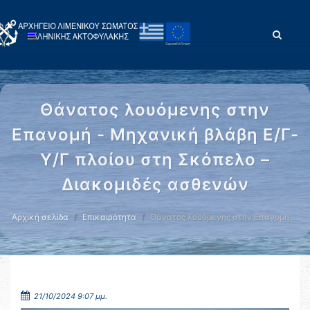
Θάνατος λουόμενης στην
Επανομή - Μηχανική βλάβη Ε/Γ-
Υ/Γ πλοίου στη Σκόπελο –
Διακομιδές ασθενών
Αρχική σελίδα
Επικαιρότητα
Θάνατος λουόμενης στην Επανομή …
21/10/2024 9:07 μμ.