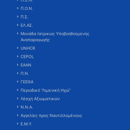
Π.Ο.Ν.
Π.Σ.
ΕΛ.ΑΣ.
Μονάδα Ιατρικώς Υποβοηθούμενης
Αναπαραγωγής
UNHCR
CEPOL
ΕΑΑΝ
Π.Ν.
ΓΕΕΘΑ
Περιοδικό “Λιμενική Ηχώ”
Λέσχη Αξιωματικών
Ν.Ν.Α.
Αγγελίες προς Ναυτιλλομένους
Ε.Μ.Υ.