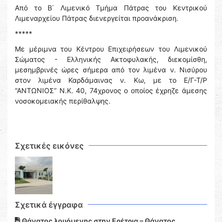
Από το Β΄ Λιμενικό Τμήμα Πάτρας του Κεντρικού
Λιμεναρχείου Πάτρας διενεργείται προανάκριση.
*****
Με μέριμνα του Κέντρου Επιχειρήσεων του Λιμενικού
Σώματος - Ελληνικής Ακτοφυλακής, διεκομίσθη,
μεσημβρινές ώρες σήμερα από τον λιμένα ν. Νισύρου
στον λιμένα Καρδάμαινας ν. Κω, με το Ε/Γ-Τ/Ρ
“ΑΝΤΩΝΙΟΣ” Ν.Κ. 40, 74χρονος ο οποίος έχρηζε άμεσης
νοσοκομειακής περίθαλψης.
Σχετικές εικόνες
Σχετικά έγγραφα
Θάνατος λουόμενης στην Ερέτρια – Θάνατος