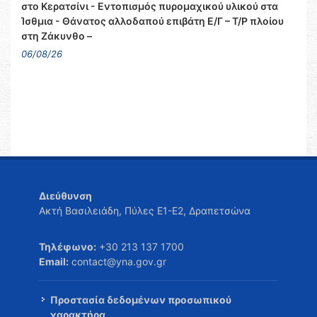
στο Κερατσίνι - Εντοπισμός πυρομαχικού υλικού στα
Ίσθμια - Θάνατος αλλοδαπού επιβάτη Ε/Γ – Τ/Ρ πλοίου
στη Ζάκυνθο –
06/08/26
Διεύθυνση
Ακτή Βασιλειάδη, Πύλες Ε1-Ε2, Δραπετσώνα
Τηλέφωνο:
+30 213 137 1700
Email:
contact@yna.gov.gr
Προστασία δεδομένων προσωπικού
χαρακτήρα