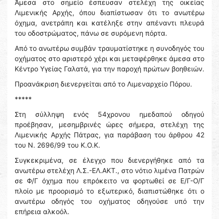
Άμεσα στο σημείο έσπευσαν στελέχη της οικείας
Λιμενικής Αρχής, όπου διαπίστωσαν ότι το ανωτέρω
όχημα, ανετράπη και κατέληξε στην απέναντι πλευρά
του οδοστρώματος, πάνω σε συρόμενη πόρτα.
Από το ανωτέρω συμβάν τραυματίστηκε η συνοδηγός του
οχήματος στο αριστερό χέρι και μεταφέρθηκε άμεσα στο
Κέντρο Υγείας Γαλατά, για την παροχή πρώτων βοηθειών.
Προανάκριση διενεργείται από το Λιμεναρχείο Πόρου.
*****
Στη σύλληψη ενός 54χρονου ημεδαπού οδηγού
προέβησαν, μεσημβρινές ώρες σήμερα, στελέχη της
Λιμενικής Αρχής Πάτρας, για παράβαση του άρθρου 42
του Ν. 2696/99 του Κ.Ο.Κ.
Συγκεκριμένα, σε έλεγχο που διενεργήθηκε από τα
ανωτέρω στελέχη Λ.Σ.-ΕΛ.ΑΚΤ., στο νότιο λιμένα Πατρών
σε Φ/Γ όχημα που επρόκειτο να φορτωθεί σε Ε/Γ-Ο/Γ
πλοίο με προορισμό το εξωτερικό, διαπιστώθηκε ότι ο
ανωτέρω οδηγός του οχήματος οδηγούσε υπό την
επήρεια αλκοόλ.