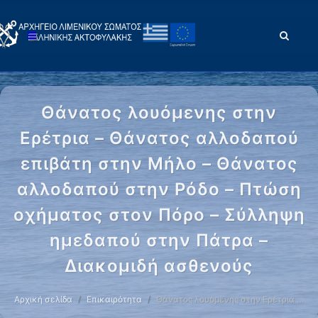
Θάνατος λουόμενης στην
Ερέτρια – Θάνατος αλλοδαπού
επιβάτη στην Μήλο – Θάνατος
αλλοδαπού στην Ρόδο – Πτώση
οχήματος στον Πόρο – Σύλληψη
ημεδαπού στην Πάτρα –
Διακομιδή ασθενούς
Αρχική σελίδα
Επικαιρότητα
Θάνατος λουόμενης στην Ερέτρια …