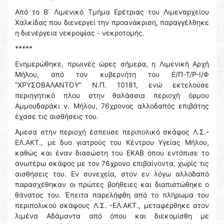
Από το Β΄ Λιμενικό Τμήμα Ερέτριας του Λιμεναρχείου
Χαλκίδας που διενεργεί την προανάκριση, παραγγέλθηκε
η διενέργεια νεκροψίας - νεκροτομής.
*****
Ενημερώθηκε, πρωινές ώρες σήμερα, η Λιμενική Αρχή
Μήλου, από τον κυβερνήτη του Ε/Π-Τ/Ρ-Ι/Φ
“ΧΡΥΣΟΒΑΛΑΝΤΟΥ” Ν.Π. 10181, ενώ εκτελούσε
περιηγητικό πλου στην θαλάσσια περιοχή όρμου
Αμμουδαράκι ν. Μήλου, 76χρονος αλλοδαπός επιβάτης
έχασε τις αισθήσεις του.
Άμεσα στην περιοχή έσπευσε περιπολικό σκάφος Λ.Σ.-
ΕΛ.ΑΚΤ., με δυο γιατρούς του Κέντρου Υγείας Μήλου,
καθώς και έναν διασώστη του ΕΚΑΒ όπου εντόπισε το
ανωτέρω σκάφος με τον 76χρονο επιβαίνοντα, χωρίς τις
αισθήσεις του. Εν συνεχεία, στον εν λόγω αλλοδαπό
παρασχέθηκαν οι πρώτες βοήθειες και διαπιστώθηκε ο
θάνατος του. Έπειτα παρελήφθη από το πλήρωμα του
περιπολικού σκάφους Λ.Σ. -ΕΛ.ΑΚΤ., μεταφέρθηκε στον
λιμένα Αδάμαντα από όπου και διεκομίσθη με