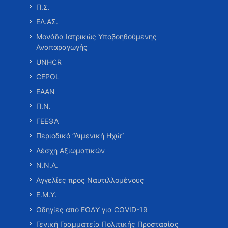
Π.Σ.
ΕΛ.ΑΣ.
Μονάδα Ιατρικώς Υποβοηθούμενης
Αναπαραγωγής
UNHCR
CEPOL
ΕΑΑΝ
Π.Ν.
ΓΕΕΘΑ
Περιοδικό “Λιμενική Ηχώ”
Λέσχη Αξιωματικών
Ν.Ν.Α.
Αγγελίες προς Ναυτιλλομένους
Ε.Μ.Υ.
Οδηγίες από ΕΟΔΥ για COVID-19
Γενική Γραμματεία Πολιτικής Προστασίας