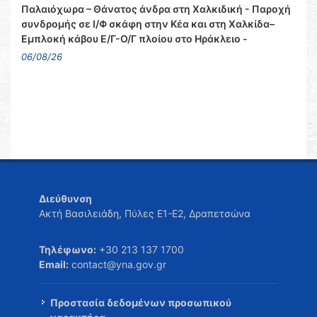
Παλαιόχωρα – Θάνατος άνδρα στη Χαλκιδική - Παροχή
συνδρομής σε Ι/Φ σκάφη στην Κέα και στη Χαλκίδα–
Εμπλοκή κάβου Ε/Γ-Ο/Γ πλοίου στο Ηράκλειο -
06/08/26
Διεύθυνση
Ακτή Βασιλειάδη, Πύλες Ε1-Ε2, Δραπετσώνα
Τηλέφωνο:
+30 213 137 1700
Email:
contact@yna.gov.gr
Προστασία δεδομένων προσωπικού