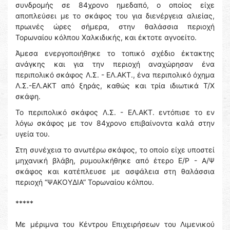
συνδρομής σε 84χρονο ημεδαπό, ο οποίος είχε
αποπλεύσει με το σκάφος του για διενέργεια αλιείας,
πρωινές ώρες σήμερα, στην θαλάσσια περιοχή
Τορωναίου κόλπου Χαλκιδικής, και έκτοτε αγνοείτο.
Άμεσα ενεργοποιήθηκε το τοπικό σχέδιο έκτακτης
ανάγκης και για την περιοχή αναχώρησαν ένα
περιπολικό σκάφος Λ.Σ. - ΕΛ.ΑΚΤ., ένα περιπολικό όχημα
Λ.Σ.-ΕΛ.ΑΚΤ από ξηράς, καθώς και τρία ιδιωτικά Τ/Χ
σκάφη.
Το περιπολικό σκάφος Λ.Σ. - ΕΛ.ΑΚΤ. εντόπισε το εν
λόγω σκάφος με τον 84χρονο επιβαίνοντα καλά στην
υγεία του.
Στη συνέχεια το ανωτέρω σκάφος, το οποίο είχε υποστεί
μηχανική βλάβη, ρυμουλκήθηκε από έτερο Ε/Ρ - Α/Ψ
σκάφος και κατέπλευσε με ασφάλεια στη θαλάσσια
περιοχή “ΨΑΚΟΥΔΙΑ” Τορωναίου κόλπου.
*****
Με μέριμνα του Κέντρου Επιχειρήσεων του Λιμενικού