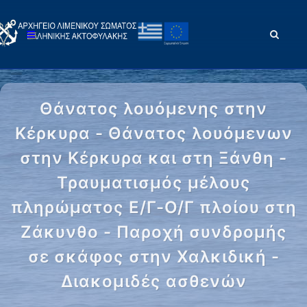
Θάνατος λουόμενης στην
Κέρκυρα - Θάνατος λουόμενων
στην Κέρκυρα και στη Ξάνθη -
Τραυματισμός μέλους
πληρώματος Ε/Γ-Ο/Γ πλοίου στη
Ζάκυνθο - Παροχή συνδρομής
σε σκάφος στην Χαλκιδική -
Διακομιδές ασθενών