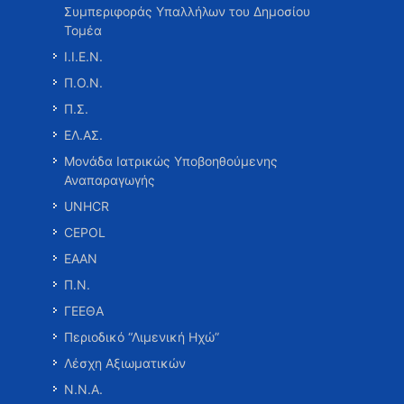
Συμπεριφοράς Υπαλλήλων του Δημοσίου
Τομέα
Ι.Ι.Ε.Ν.
Π.Ο.Ν.
Π.Σ.
ΕΛ.ΑΣ.
Μονάδα Ιατρικώς Υποβοηθούμενης
Αναπαραγωγής
UNHCR
CEPOL
ΕΑΑΝ
Π.Ν.
ΓΕΕΘΑ
Περιοδικό “Λιμενική Ηχώ”
Λέσχη Αξιωματικών
Ν.Ν.Α.