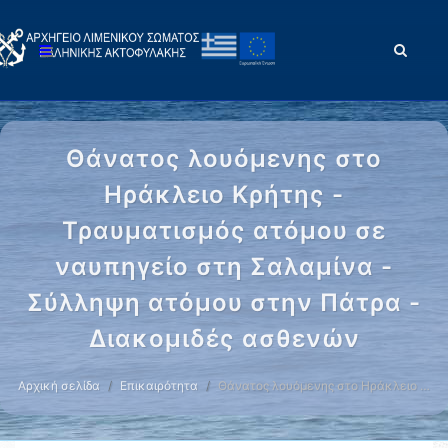
Θάνατος λουόμενης στο
Ηράκλειο Κρήτης -
Τραυματισμός ατόμου σε
ναυπηγείο στη Σαλαμίνα -
Σύλληψη ατόμου στην Πάτρα -
Διακομιδές ασθενών
Αρχική σελίδα
Επικαιρότητα
Θάνατος λουόμενης στο Ηράκλειο …