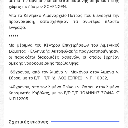
μέτρο της άρνησης εισόδου και διαμονής υπηκόου τρίτης
χώρας σε έδαφος SCHENGEN.
Από το Κεντρικό Λιμεναρχείο Πάτρας που διενεργεί την
προανάκριση, κατασχέθηκαν τα ανωτέρω πλαστά
έγγραφα.
*****
Με μέριμνα του Κέντρου Επιχειρήσεων του Λιμενικού
Σώματος - Ελληνικής Ακτοφυλακής πραγματοποιήθηκαν,
οι παρακάτω διακομιδές ασθενών, οι οποίοι έχρηζαν
άμεσης νοσοκομειακής περίθαλψης:
-69χρονου, από τον λιμένα ν. Μυκόνου στον λιμένα ν.
Σύρου, με το Ε/Γ - Τ/Ρ ''ΔΗΛΟΣ ΕΞΠΡΕΣ'' Ν.Π. 10032,
-40χρονου, από τον λιμένα Πρίνου ν. Θάσου στον λιμένα
Κεραμωτής Καβάλας, με το Ε/Γ-Ο/Γ “ΙΩΑΝΝΗΣ ΣΟΦΙΑ Κ”
Ν.Π.12295.
Σχετικές εικόνες