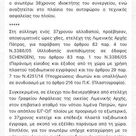
ο ανωτέρω 38χρονος ιδιοκτήτης του συνεργείου, ενώ
αναζητείται στο πλαίσιο του αυτοφώρου ο τεχνικός
ασφαλείας του πλοίου.
*****
Στη σύλληψη ενός 37χρονου αλλοδαπού, προέβησαν,
απογευματινές ώρες χθες, στελέχη της Λιμενικής Αρχής
Πάτρας, για παράβαση του άρθρου 82 παρ. 4 του
Ν.3386/05 (Αλλοδαπός ανεπιθύμητος σε έδαφος
SCHENGEN), του άρθρου 83 παρ. 1 του Ν.3386/05
(Παράνομη είσοδος και έξοδος από τη χώρα με χρήση
πλαστού ταξιδιωτικού εγγράφου) και του άρθρου 29 παρ.
7 του Ν.4251/14 (Υποχρεώσεις ιδιωτών και υπαλλήλων)
σε συνδυασμό με το άρθρο 216 του Π.Κ. (Πλαστογραφία).
Συγκεκριμένα, σε έλεγχο που διενεργήθηκε από στελέχη
του Γραφείου Ασφάλειας της οικείας Λιμενικής Αρχής,
στον επιβατικό σταθμό του νότιου λιμένα Πατρών, πριν
τον απόπλου Ε/Γ-Ο/Γ πλοίου με προορισμό το εξωτερικό,
ο 37χρονος κατείχε και επέδειξε πλαστά ταξιδιωτικά
έγγραφα, με σκοπό να εξέλθει παράνομα από τη χώρα.
Επιπλέον, για τον ανωτέρω υπήρχε καταχώρηση με το