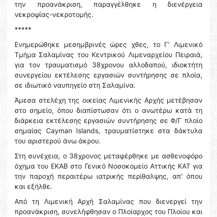
την προανάκριση, παραγγέλθηκε η διενέργεια
νεκροψίας-νεκροτομής.
*****
Ενημερώθηκε μεσημβρινές ώρες χθες, το Γ' Λιμενικό
Τμήμα Σαλαμίνας του Κεντρικού Λιμεναρχείου Πειραιά,
για τον τραυματισμό 38χρονου αλλοδαπού, ιδιοκτήτη
συνεργείου εκτέλεσης εργασιών συντήρησης σε πλοία,
σε ιδιωτικό ναυπηγείο στη Σαλαμίνα.
Άμεσα στελέχη της οικείας Λιμενικής Αρχής μετέβησαν
στο σημείο, όπου διαπίστωσαν ότι ο ανωτέρω κατά τη
διάρκεια εκτέλεσης εργασιών συντήρησης σε Φ/Γ πλοίο
σημαίας Cayman Islands, τραυματίστηκε στα δάκτυλα
του αριστερού άνω άκρου.
Στη συνέχεια, ο 38χρονος μεταφέρθηκε με ασθενοφόρο
όχημα του ΕΚΑΒ στο Γενικό Νοσοκομείο Αττικής ΚΑΤ για
την παροχή περαιτέρω ιατρικής περίθαλψης, απ' όπου
και εξήλθε.
Από τη Λιμενική Αρχή Σαλαμίνας που διενεργεί την
προανάκριση, συνελήφθησαν ο Πλοίαρχος του Πλοίου και