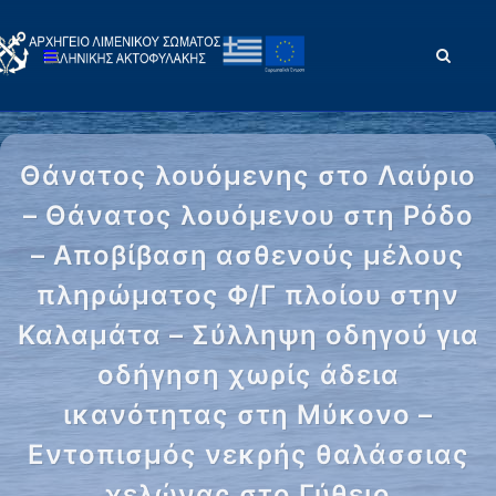
Θάνατος λουόμενης στο Λαύριο
– Θάνατος λουόμενου στη Ρόδο
– Αποβίβαση ασθενούς μέλους
πληρώματος Φ/Γ πλοίου στην
Καλαμάτα – Σύλληψη οδηγού για
οδήγηση χωρίς άδεια
ικανότητας στη Μύκονο –
Εντοπισμός νεκρής θαλάσσιας
χελώνας στο Γύθειο