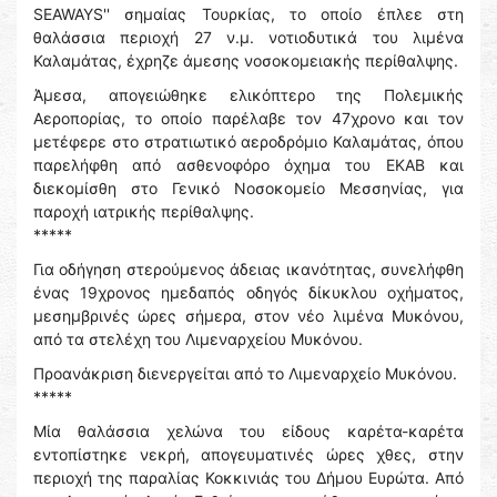
SEAWAYS'' σημαίας Τουρκίας, το οποίο έπλεε στη
θαλάσσια περιοχή 27 ν.μ. νοτιοδυτικά του λιμένα
Καλαμάτας, έχρηζε άμεσης νοσοκομειακής περίθαλψης.
Άμεσα, απογειώθηκε ελικόπτερο της Πολεμικής
Αεροπορίας, το οποίο παρέλαβε τον 47χρονο και τον
μετέφερε στο στρατιωτικό αεροδρόμιο Καλαμάτας, όπου
παρελήφθη από ασθενοφόρο όχημα του ΕΚΑΒ και
διεκομίσθη στο Γενικό Νοσοκομείο Μεσσηνίας, για
παροχή ιατρικής περίθαλψης.
*****
Για οδήγηση στερούμενος άδειας ικανότητας, συνελήφθη
ένας 19χρονος ημεδαπός οδηγός δίκυκλου οχήματος,
μεσημβρινές ώρες σήμερα, στον νέο λιμένα Μυκόνου,
από τα στελέχη του Λιμεναρχείου Μυκόνου.
Προανάκριση διενεργείται από το Λιμεναρχείο Μυκόνου.
*****
Μία θαλάσσια χελώνα του είδους καρέτα-καρέτα
εντοπίστηκε νεκρή, απογευματινές ώρες χθες, στην
περιοχή της παραλίας Κοκκινιάς του Δήμου Ευρώτα. Aπό