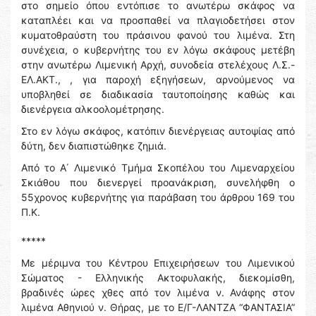
στο σημείο όπου εντόπισε το ανωτέρω σκάφος να
καταπλέει και να προσπαθεί να πλαγιοδετήσει στον
κυματοθραύστη του πράσινου φανού του λιμένα. Στη
συνέχεια, ο κυβερνήτης του εν λόγω σκάφους μετέβη
στην ανωτέρω Λιμενική Αρχή, συνοδεία στελέχους Λ.Σ.-
ΕΛ.ΑΚΤ., , για παροχή εξηγήσεων, αρνούμενος να
υποβληθεί σε διαδικασία ταυτοποίησης καθώς και
διενέργεια αλκοολομέτρησης.
Στο εν λόγω σκάφος, κατόπιν διενέργειας αυτοψίας από
δύτη, δεν διαπιστώθηκε ζημιά.
Από το Α΄ Λιμενικό Τμήμα Σκοπέλου του Λιμεναρχείου
Σκιάθου που διενεργεί προανάκριση, συνελήφθη ο
55χρονος κυβερνήτης για παράβαση του άρθρου 169 του
Π.Κ.
*****
Με μέριμνα του Κέντρου Επιχειρήσεων του Λιμενικού
Σώματος - Ελληνικής Ακτοφυλακής, διεκομίσθη,
βραδινές ώρες χθες από τον λιμένα ν. Ανάφης στον
λιμένα Αθηνιού ν. Θήρας, με το Ε/Γ-ΛΑΝΤΖΑ “ΦΑΝΤΑΣΙΑ”