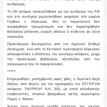
συνδρομής.
Το Ι/Φ σκάφος αποκολλήθηκε με την συνδρομή του Ρ/Κ
και στη συνέχεια ρυμουλκήθηκε ασφαλώς στη μαρίνα
Γουβιών ν. Κέρκυρας. Από το περιστατικό δεν
αναφέρθηκε τραυματισμός και δεν παρατηρήθηκε
θαλάσσια ρύπανση, εισροή υδάτων ή κίνδυνος σε ξένη
περιουσία.
Προανάκριση διενεργείται από τον Λιμενικό Σταθμό
Λευκίμμης, ενώ από το Κεντρικό Λιμεναρχείο Κέρκυρας
απαγορεύτηκε ο απόπλους του ανωτέρω σκάφους, μέχρι
την προσκόμιση βεβαίωσης αξιοπλοΐας από τον
νηογνώμονα που το παρακολουθεί.
*****
Ενημερώθηκε, μεσημβρινές ώρες χθες, η Λιμενική Αρχή
Θάσου, από ιδιώτη, για την προσάραξη του Ε/Π-Τ/Ρ-Ι/Φ
σκάφους “ΟΚΥΡΡΟΗ” N.Κ. 392, με επτά αλλοδαπούς
επιβαίνοντες, πλησίον βραχώδους ακτής ακρωτηρίου
Παχύς ν. Θάσου.
Άμεσα στην περιοχή μετέβη στέλεχος της οικείας