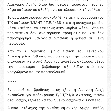
Λιμενικής Αρχής όπου διαπίστωσε προσάραξη του εν
λόγω σκάφους σε αβαθή, ενώ εκτελούσε ολική ναύλωση.
Το ανωτέρω σκάφος αποκολλήθηκε με την συνδρομή του
Τ/Χ σκάφους “ΜΙΛΝΤΙ” Τ.Ε. 1438 και στη συνέχεια με ιδία
μέσα κατέπλευσε ασφαλώς στην μαρίνα Θάσου. Από το
περιστατικό δεν αναφέρθηκε τραυματισμός και δεν
παρατηρήθηκε θαλάσσια ρύπανση ή φθορά σε ξένη
περιουσία.
Από το Α΄ Λιμενικό Τμήμα Θάσου του Κεντρικού
Λιμεναρχείου Καβάλας που διενεργεί την προανάκριση,
απαγορεύτηκε ο απόπλους του ανωτέρω σκάφους, μέχρι
την προσκόμιση βεβαίωσης αξιοπλοΐας από τον
νηογνώμονα που το παρακολουθεί.
*****
Ενημερώθηκε, βραδινές ώρες χθες, η Λιμενική Αρχή
Σκοπέλου για πρόσκρουση Ε/Γ-Τ/Ρ-Ι/Φ σκάφους, πάνω
στα βράχια, εξωτερικά του λιμενοβραχίωνα ν. Σκοπέλου.
Άμεσα, στέλεχος της οικείας Λιμενικής Αρχής μετέβη