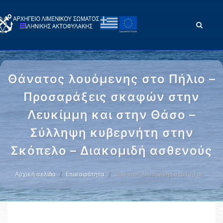
Θάνατος λουόμενης στο Πήλιο –
Προσαράξεις σκαφών στην
Λευκίμμη και στην Θάσο –
Σύλληψη κυβερνήτη στην
Σκόπελο – Διακομιδή ασθενούς
Αρχική σελίδα
Επικαιρότητα
Θάνατος λουόμενης στο Πήλιο …