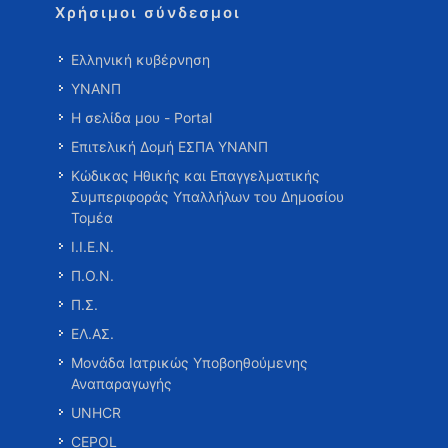
Χρήσιμοι σύνδεσμοι
Ελληνική κυβέρνηση
ΥΝΑΝΠ
Η σελίδα μου - Portal
Επιτελική Δομή ΕΣΠΑ ΥΝΑΝΠ
Κώδικας Ηθικής και Επαγγελματικής
Συμπεριφοράς Υπαλλήλων του Δημοσίου
Τομέα
Ι.Ι.Ε.Ν.
Π.Ο.Ν.
Π.Σ.
ΕΛ.ΑΣ.
Μονάδα Ιατρικώς Υποβοηθούμενης
Αναπαραγωγής
UNHCR
CEPOL