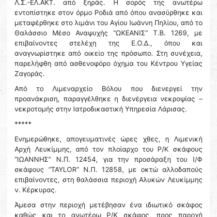
Λ.Σ.-ΕΛ.ΑΚΤ. από ξηράς. Η σορός της ανωτέρω
εντοπίστηκε στον όρμο Ροδιά από όπου ανασύρθηκε και
μεταφέρθηκε στο λιμάνι του Αγίου Ιωάννη Πηλίου, από το
Θαλάσσιο Μέσο Αναψυχής “ΩΚΕΑΝΙΣ” Τ.Β. 1269, με
επιβαίνοντες στελέχη της Ε.Ο.Δ., όπου και
αναγνωρίστηκε από οικείο της πρόσωπο. Στη συνέχεια,
παρελήφθη από ασθενοφόρο όχημα του Κέντρου Υγείας
Ζαγοράς.
Από το Λιμεναρχείο Βόλου που διενεργεί την
προανάκριση, παραγγέλθηκε η διενέργεια νεκροψίας –
νεκροτομής στην Ιατροδικαστική Υπηρεσία Λάρισας.
*****
Ενημερώθηκε, απογευματινές ώρες χθες, η Λιμενική
Αρχή Λευκίμμης, από τον πλοίαρχο του Ρ/Κ σκάφους
“ΙΩΑΝΝΗΣ” Ν.Π. 12454, για την προσάραξη του Ι/Φ
σκάφους “TAYLOR” N.Π. 12858, με οκτώ αλλοδαπούς
επιβαίνοντες, στη θαλάσσια περιοχή Αλυκών Λευκίμμης
ν. Κέρκυρας.
Άμεσα στην περιοχή μετέβησαν ένα ιδιωτικό σκάφος
καθώς και το ανωτέρω Ρ/Κ σκάφος, προς παροχή