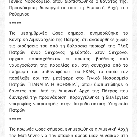
Γενικό Νοσοκομείο, όπου διαπιστώθηκε ο θάνατός της.
Προανάκριση διενεργείται από τη Λιμενική Αρχή του
Ρεθύμνου.
*****
Τις μεσημβρινές ώρες σήμερα, ενημερώθηκε το
Κεντρικό Λιμεναρχείο της Πάτρας, ότι ανασύρθηκε χωρίς
τις αισθήσεις του από τη θαλάσσια περιοχή της Πλαζ
Πατρών, ένας 59χρονος ημεδαπός. Στον 59χρονο,
αρχικά παρασχέθηκαν οι πρώτες βοήθειες από
ναυαγοσώστη της παραλίας και στη συνέχεια από το
πλήρωμα του ασθενοφόρου του ΕΚΑΒ, το οποίο τον
παρέλαβε και τον μετέφερε στο Γενικό Νοσοκομείο
Πατρών ¨ΠΑΝΑΓΙΑ Η ΒΟΗΘΕΙΑ¨, όπου διαπιστώθηκε ο
θάνατός του. Από τη Λιμενική Αρχή της Πάτρας που
διενεργεί την προανάκριση, παραγγέλθηκε η διενέργεια
νεκροψίας-νεκροτομής στην Ιατροδικαστική Υπηρεσία
Πατρών.
*****
Τις πρωινές ώρες σήμερα, ενημερώθηκε η Λιμενική Αρχή
της Μυτιλήνης για την ύπαρξη σορού μίας γυναίκας στη