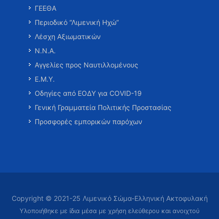
ΓΕΕΘΑ
Περιοδικό “Λιμενική Ηχώ”
Λέσχη Αξιωματικών
Ν.Ν.Α.
Αγγελίες προς Ναυτιλλομένους
Ε.Μ.Υ.
Οδηγίες από ΕΟΔΥ για COVID-19
Γενική Γραμματεία Πολιτικής Προστασίας
Προσφορές εμπορικών παρόχων
Copyright © 2021-25 Λιμενικό Σώμα-Ελληνική Ακτοφυλακή
Υλοποιήθηκε με ίδια μέσα με χρήση ελεύθερου και ανοιχτού