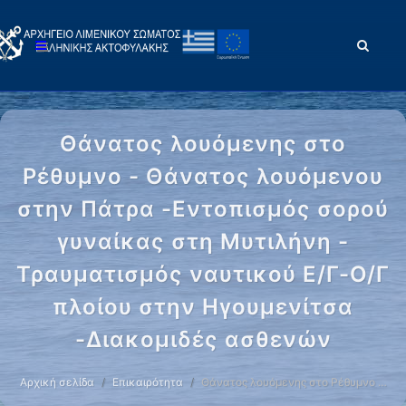
Θάνατος λουόμενης στο
Ρέθυμνο - Θάνατος λουόμενου
στην Πάτρα -Εντοπισμός σορού
γυναίκας στη Μυτιλήνη -
Τραυματισμός ναυτικού Ε/Γ-Ο/Γ
πλοίου στην Ηγουμενίτσα
-Διακομιδές ασθενών
Αρχική σελίδα
Επικαιρότητα
Θάνατος λουόμενης στο Ρέθυμνο …