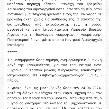
θαλάσσια περιοχή Κάστρο. Στελέχη του Γραφείου
Ασφάλειας του Λιμεναρχείου έσπευσαν στο σημείο, όπου
εντόπισαν μία 34χρονη ημεδαπή εντός της θάλασσας σε
βραχώδη ακτή, χωρίς τις αισθήσεις της. Ο θάνατός της
διαπιστώθηκε από ιατροδικαστή, ενώ η σορός
μεταφέρθηκε στην Ιατροδικαστική Υπηρεσία Βορείου
Αιγαίου για τη διενέργεια νεκροψίας – νεκροτομής.
Προανάκριση διενεργείται από το Κεντρικό Λιμεναρχείο
Μυτιλήνης.
*****
Τις μεσημβρινές ώρες σήμερα, ενημερώθηκε η Λιμενική
Αρχή της Ηγουμενίτσας, για τον τραυματισμό ενός
30χρονου ημεδαπού μέλους πληρώματος (ειδικότητας
Μηχανοδηγός Β’) επιβατηγού–οχηματαγωγού (Ε/Γ-Ο/Γ)
πλοίου.
Συγκεκριμένα, τις μεσημβρινές ώρες την 24-06-2024,
κατά τη διάρκεια ελέγχου στην κύρια μηχανή πριν τον
απόπλου του πλοίου για το λιμάνι του Μπρίντιζι Ιταλίας, ο
30χρονος γλίστρησε στο δάπεδο του μηχανοστασίου με
αποτέλεσμα να τραυματιστεί. Με τον κατάπλου του