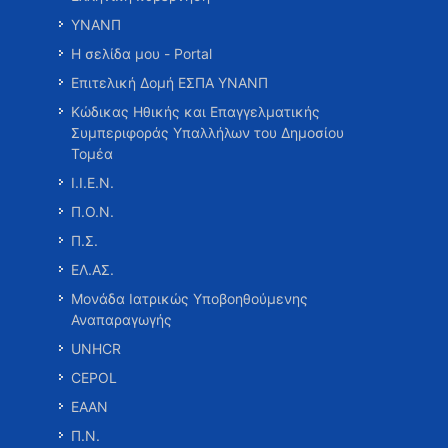
ΥΝΑΝΠ
Η σελίδα μου - Portal
Επιτελική Δομή ΕΣΠΑ ΥΝΑΝΠ
Κώδικας Ηθικής και Επαγγελματικής
Συμπεριφοράς Υπαλλήλων του Δημοσίου
Τομέα
Ι.Ι.Ε.Ν.
Π.Ο.Ν.
Π.Σ.
ΕΛ.ΑΣ.
Μονάδα Ιατρικώς Υποβοηθούμενης
Αναπαραγωγής
UNHCR
CEPOL
ΕΑΑΝ
Π.Ν.