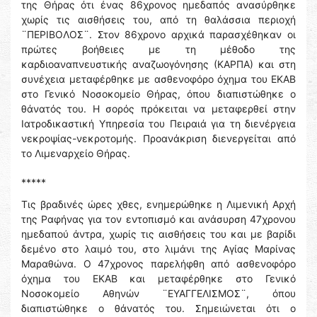
της Θήρας ότι ένας 86χρονος ημεδαπός ανασύρθηκε
χωρίς τις αισθήσεις του, από τη θαλάσσια περιοχή
¨ΠΕΡΙΒΟΛΟΣ¨. Στον 86χρονο αρχικά παρασχέθηκαν οι
πρώτες βοήθειες με τη μέθοδο της
καρδιοαναπνευστικής αναζωογόνησης (ΚΑΡΠΑ) και στη
συνέχεια μεταφέρθηκε με ασθενοφόρο όχημα του ΕΚΑΒ
στο Γενικό Νοσοκομείο Θήρας, όπου διαπιστώθηκε ο
θάνατός του. Η σορός πρόκειται να μεταφερθεί στην
Ιατροδικαστική Υπηρεσία του Πειραιά για τη διενέργεια
νεκροψίας-νεκροτομής. Προανάκριση διενεργείται από
το Λιμεναρχείο Θήρας.
*****
Τις βραδινές ώρες χθες, ενημερώθηκε η Λιμενική Αρχή
της Ραφήνας για τον εντοπισμό και ανάσυρση 47χρονου
ημεδαπού άντρα, χωρίς τις αισθήσεις του και με βαρίδι
δεμένο στο λαιμό του, στο λιμάνι της Αγίας Μαρίνας
Μαραθώνα. Ο 47χρονος παρελήφθη από ασθενοφόρο
όχημα του ΕΚΑΒ και μεταφέρθηκε στο Γενικό
Νοσοκομείο Αθηνών ¨ΕΥΑΓΓΕΛΙΣΜΟΣ¨, όπου
διαπιστώθηκε ο θάνατός του. Σημειώνεται ότι ο