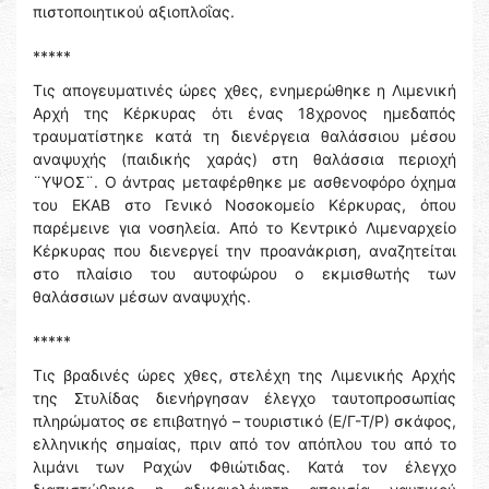
πιστοποιητικού αξιοπλοΐας.
*****
Τις απογευματινές ώρες χθες, ενημερώθηκε η Λιμενική
Αρχή της Κέρκυρας ότι ένας 18χρονος ημεδαπός
τραυματίστηκε κατά τη διενέργεια θαλάσσιου μέσου
αναψυχής (παιδικής χαράς) στη θαλάσσια περιοχή
¨ΥΨΟΣ¨. Ο άντρας μεταφέρθηκε με ασθενοφόρο όχημα
του ΕΚΑΒ στο Γενικό Νοσοκομείο Κέρκυρας, όπου
παρέμεινε για νοσηλεία. Από το Κεντρικό Λιμεναρχείο
Κέρκυρας που διενεργεί την προανάκριση, αναζητείται
στο πλαίσιο του αυτοφώρου ο εκμισθωτής των
θαλάσσιων μέσων αναψυχής.
*****
Τις βραδινές ώρες χθες, στελέχη της Λιμενικής Αρχής
της Στυλίδας διενήργησαν έλεγχο ταυτοπροσωπίας
πληρώματος σε επιβατηγό – τουριστικό (Ε/Γ-Τ/Ρ) σκάφος,
ελληνικής σημαίας, πριν από τον απόπλου του από το
λιμάνι των Ραχών Φθιώτιδας. Κατά τον έλεγχο