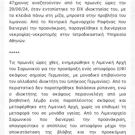
47χρονος αναζητούνταν από τις πρωινές ώρες την
29/06/24, όταν εντοπίστηκε το ΕΙΧ ιδιοκτησίας του, με
τα κλειδιά πάνω στη μίζα, μπροστά στην προβλήτα του
λιμανιού. Από το Κεντρικό Λιμεναρχείο Ραφήνας που
διενεργεί την προανάκριση, παραγγέλθηκε η διενέργεια
νεκροψίας-νεκροτομής στην Ιατροδικαστική Υπηρεσία
Αθηνών.
*****
Τις πρωινές ώρες χθες, ενημερώθηκε η Λιμενική Αρχή
του Σαρωνικού για την προσάραξη ενός ιστιοφόρου (Ι/Φ)
σκάφους σημαίας Γερμανίας, με μοναδικό επιβαίνοντα
τον αλλοδαπό ιδιοκτήτη του (υπήκοος Γερμανίας). Από το
περιστατικό δεν παρατηρήθηκε θαλάσσια ρύπανση, ενώ
ο ιδιοκτήτης του σκάφους περισυνελέγη από μια
βοηθητική λέμβο ενός παραπλέοντος σκάφους και
μεταφέρθηκε στη Λιμενική Αρχή, χωρίς να επιθυμεί τη
μεταφορά του σε μονάδα υγείας. Από το Λιμεναρχείο
Σαρωνικού που διενεργεί την προανάκριση,
απαγορεύτηκε ο απόπλους του ιστιοφόρου μέχρι την
αποκατάσταση της βλάβης και την προσκόμιση