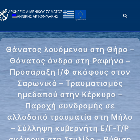
Θάνατος λουόμενου στη Θήρα –
Θάνατος άνδρα στη Ραφήνα –
Προσάραξη Ι/Φ σκάφους στον
Σαρωνικό – Τραυματισμός
ημεδαπού στην Κέρκυρα –
Παροχή συνδρομής σε
αλλοδαπό τραυματία στη Μήλο
– Σύλληψη κυβερνήτη Ε/Γ-Τ/Ρ
σκάφους στη Στυλίδα – Βύθιση