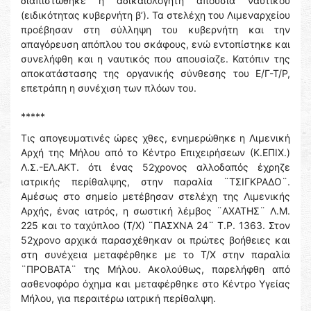
διαπιστώθηκε η αδικαιολόγητη απουσία ναυτικού
(ειδικότητας κυβερνήτη β’). Τα στελέχη του Λιμεναρχείου
προέβησαν στη σύλληψη του κυβερνήτη και την
απαγόρευση απόπλου του σκάφους, ενώ εντοπίστηκε και
συνελήφθη και η ναυτικός που απουσίαζε. Κατόπιν της
αποκατάστασης της οργανικής σύνθεσης του Ε/Γ-Τ/Ρ,
επετράπη η συνέχιση των πλόων του.
*****
Τις απογευματινές ώρες χθες, ενημερώθηκε η Λιμενική
Αρχή της Μήλου από το Κέντρο Επιχειρήσεων (Κ.ΕΠΙΧ.)
Λ.Σ.-ΕΛ.ΑΚΤ. ότι ένας 52χρονος αλλοδαπός έχρηζε
ιατρικής περίθαλψης, στην παραλία ¨ΤΣΙΓΚΡΑΔΟ¨.
Αμέσως στο σημείο μετέβησαν στελέχη της Λιμενικής
Αρχής, ένας ιατρός, η σωστική λέμβος ¨ΑΧΑΤΗΣ¨ Λ.Μ.
225 και το ταχύπλοο (Τ/Χ) ¨ΠΑΣΧΝΑ 24¨ Τ.Ρ. 1363. Στον
52χρονο αρχικά παρασχέθηκαν οι πρώτες βοήθειες και
στη συνέχεια μεταφέρθηκε με το Τ/Χ στην παραλία
¨ΠΡΟΒΑΤΑ¨ της Μήλου. Ακολούθως, παρελήφθη από
ασθενοφόρο όχημα και μεταφέρθηκε στο Κέντρο Υγείας
Μήλου, για περαιτέρω ιατρική περίθαλψη.