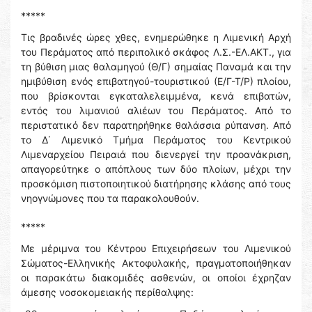
*****
Τις βραδινές ώρες χθες, ενημερώθηκε η Λιμενική Αρχή
του Περάματος από περιπολικό σκάφος Λ.Σ.-ΕΛ.ΑΚΤ., για
τη βύθιση μιας θαλαμηγού (Θ/Γ) σημαίας Παναμά και την
ημιβύθιση ενός επιβατηγού-τουριστικού (Ε/Γ-Τ/Ρ) πλοίου,
που βρίσκονται εγκαταλελειμμένα, κενά επιβατών,
εντός του λιμανιού αλιέων του Περάματος. Από το
περιστατικό δεν παρατηρήθηκε θαλάσσια ρύπανση. Από
το Δ΄ Λιμενικό Τμήμα Περάματος του Κεντρικού
Λιμεναρχείου Πειραιά που διενεργεί την προανάκριση,
απαγορεύτηκε ο απόπλους των δύο πλοίων, μέχρι την
προσκόμιση πιστοποιητικού διατήρησης κλάσης από τους
νηογνώμονες που τα παρακολουθούν.
*****
Με μέριμνα του Κέντρου Επιχειρήσεων του Λιμενικού
Σώματος-Ελληνικής Ακτοφυλακής, πραγματοποιήθηκαν
οι παρακάτω διακομιδές ασθενών, οι οποίοι έχρηζαν
άμεσης νοσοκομειακής περίθαλψης: