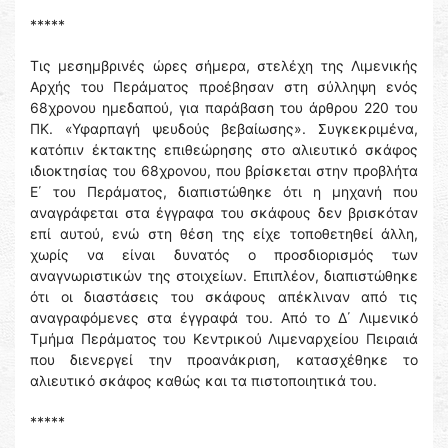
*****
Τις μεσημβρινές ώρες σήμερα, στελέχη της Λιμενικής
Αρχής του Περάματος προέβησαν στη σύλληψη ενός
68χρονου ημεδαπού, για παράβαση του άρθρου 220 του
ΠΚ. «Υφαρπαγή ψευδούς βεβαίωσης». Συγκεκριμένα,
κατόπιν έκτακτης επιθεώρησης στο αλιευτικό σκάφος
ιδιοκτησίας του 68χρονου, που βρίσκεται στην προβλήτα
Ε΄ του Περάματος, διαπιστώθηκε ότι η μηχανή που
αναγράφεται στα έγγραφα του σκάφους δεν βρισκόταν
επί αυτού, ενώ στη θέση της είχε τοποθετηθεί άλλη,
χωρίς να είναι δυνατός ο προσδιορισμός των
αναγνωριστικών της στοιχείων. Επιπλέον, διαπιστώθηκε
ότι οι διαστάσεις του σκάφους απέκλιναν από τις
αναγραφόμενες στα έγγραφά του. Από το Δ΄ Λιμενικό
Τμήμα Περάματος του Κεντρικού Λιμεναρχείου Πειραιά
που διενεργεί την προανάκριση, κατασχέθηκε το
αλιευτικό σκάφος καθώς και τα πιστοποιητικά του.
*****