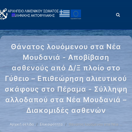
Θάνατος λουόμενου στα Νέα
Μουδανιά - Αποβίβαση
ασθενούς από Δ/Ξ πλοίο στο
Γύθειο – Επιθεώρηση αλιευτικού
σκάφους στο Πέραμα - Σύλληψη
αλλοδαπού στα Νέα Μουδανιά –
Διακομιδές ασθενών
Αρχική σελίδα
Επικαιρότητα
Θάνατος λουόμενου στα Νέα …