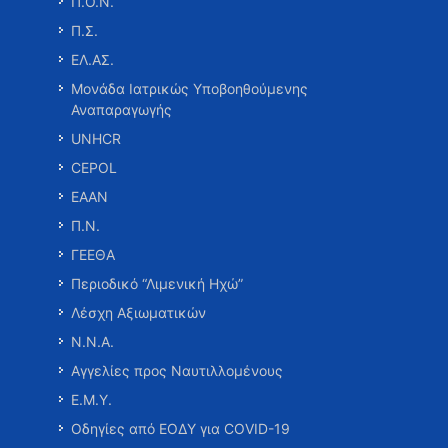
Π.Ο.Ν.
Π.Σ.
ΕΛ.ΑΣ.
Μονάδα Ιατρικώς Υποβοηθούμενης
Αναπαραγωγής
UNHCR
CEPOL
ΕΑΑΝ
Π.Ν.
ΓΕΕΘΑ
Περιοδικό “Λιμενική Ηχώ”
Λέσχη Αξιωματικών
Ν.Ν.Α.
Αγγελίες προς Ναυτιλλομένους
Ε.Μ.Υ.
Οδηγίες από ΕΟΔΥ για COVID-19