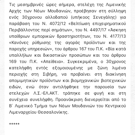
Τις μεσημβρινές ώρες σήμερα, στελέχη της Λιμενικής
Αρχής των Νέων Μουδανιών, προέβησαν στη σύλληψη
ενός 30χρονου αλλοδαπού (υπήκοος Σενεγάλης) για
παράβαση του Ν. 4072/12 «Βελτίωση επιχειρηματικού
Περιβάλλοντος περί σημάτων», του Ν. 4497/17 «Άσκηση
υπαίθριων εμπορικών δραστηριοτήτων, του Ν. 4177/13
«Κανόνες ρύθμισης της αγοράς προϊόντων και της
παροχής υπηρεσιών», του άρθρου 167 του Π.Κ. «Βία κατά
υπαλλήλων και δικαστικών προσώπων και του άρθρου
169 του Π.Κ. «Απείθεια». Συγκεκριμένα, ο 30χρονος
κατελήφθη εντός εξομοιουμένης με ζώνη λιμένα
περιοχής στη Σιβήρη, να προβαίνει στη διακίνηση
απομιμητικών προϊόντων και βιομηχανικών βιοτεχνικών
ειδών, ενώ όταν αντιλήφθηκε την παρουσία των
στελεχών Λ.Σ.-ΕΛ.ΑΚΤ. τράπηκε σε φυγή και στη
συνέχεια συνελήφθη. Προανάκριση διενεργείται από το
Β΄ Λιμενικό Τμήμα των Νέων Μουδανιών του Κεντρικού
Λιμεναρχείου Θεσσαλονίκης.
*****