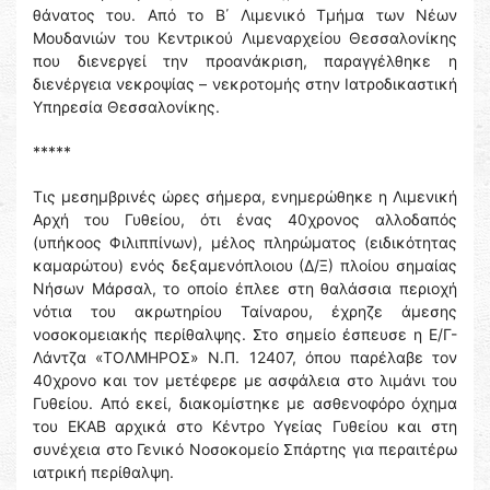
θάνατος του. Από το Β΄ Λιμενικό Τμήμα των Νέων
Μουδανιών του Κεντρικού Λιμεναρχείου Θεσσαλονίκης
που διενεργεί την προανάκριση, παραγγέλθηκε η
διενέργεια νεκροψίας – νεκροτομής στην Ιατροδικαστική
Υπηρεσία Θεσσαλονίκης.
*****
Τις μεσημβρινές ώρες σήμερα, ενημερώθηκε η Λιμενική
Αρχή του Γυθείου, ότι ένας 40χρονος αλλοδαπός
(υπήκοος Φιλιππίνων), μέλος πληρώματος (ειδικότητας
καμαρώτου) ενός δεξαμενόπλοιου (Δ/Ξ) πλοίου σημαίας
Νήσων Μάρσαλ, το οποίο έπλεε στη θαλάσσια περιοχή
νότια του ακρωτηρίου Ταίναρου, έχρηζε άμεσης
νοσοκομειακής περίθαλψης. Στο σημείο έσπευσε η Ε/Γ-
Λάντζα «ΤΟΛΜΗΡΟΣ» Ν.Π. 12407, όπου παρέλαβε τον
40χρονο και τον μετέφερε με ασφάλεια στο λιμάνι του
Γυθείου. Από εκεί, διακομίστηκε με ασθενοφόρο όχημα
του ΕΚΑΒ αρχικά στο Κέντρο Υγείας Γυθείου και στη
συνέχεια στο Γενικό Νοσοκομείο Σπάρτης για περαιτέρω
ιατρική περίθαλψη.