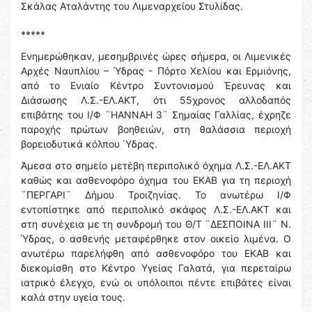
Σκάλας Αταλάντης του Λιμεναρχείου Στυλίδας.
*****
Ενημερώθηκαν, μεσημβρινές ώρες σήμερα, οι Λιμενικές
Αρχές Ναυπλίου – Ύδρας - Πόρτο Χελίου και Ερμιόνης,
από το Ενιαίο Κέντρο Συντονισμού Έρευνας και
Διάσωσης Λ.Σ.-ΕΛ.ΑΚΤ, ότι 55χρονος αλλοδαπός
επιβάτης του Ι/Φ ¨HANNAH 3¨ Σημαίας Γαλλίας, έχρηζε
παροχής πρώτων βοηθειών, στη θαλάσσια περιοχή
βορειοδυτικά κόλπου ΄Υδρας.
Άμεσα στο σημείο μετέβη περιπολικό όχημα Λ.Σ.-ΕΛ.ΑΚΤ
καθώς και ασθενοφόρο όχημα του ΕΚΑΒ για τη περιοχή
¨ΠΕΡΓΑΡΙ¨ Δήμου Τροιζηνίας. Το ανωτέρω Ι/Φ
εντοπίστηκε από περιπολικό σκάφος Λ.Σ.-ΕΛ.ΑΚΤ και
στη συνέχεια με τη συνδρομή του Θ/Τ ¨ΔΕΣΠΟΙΝΑ ΙΙΙ¨ Ν.
Ύδρας, ο ασθενής μεταφέρθηκε στον οικείο λιμένα. Ο
ανωτέρω παρελήφθη από ασθενοφόρο του ΕΚΑΒ και
διεκομίσθη στο Κέντρο Υγείας Γαλατά, για περεταίρω
ιατρικό έλεγχο, ενώ οι υπόλοιποι πέντε επιβάτες είναι
καλά στην υγεία τους.