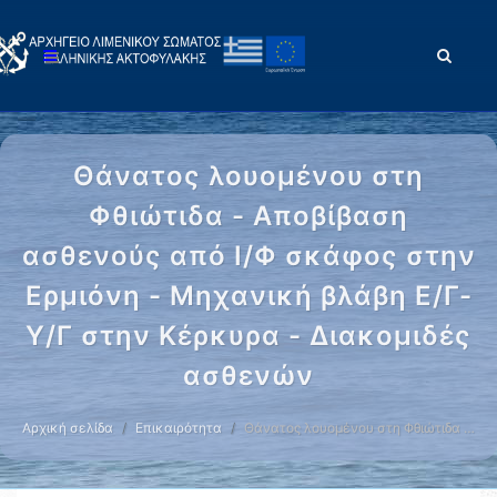
Θάνατος λουομένου στη
Φθιώτιδα - Αποβίβαση
ασθενούς από Ι/Φ σκάφος στην
Ερμιόνη - Μηχανική βλάβη Ε/Γ-
Υ/Γ στην Κέρκυρα - Διακομιδές
ασθενών
Αρχική σελίδα
Επικαιρότητα
Θάνατος λουομένου στη Φθιώτιδα …