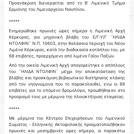
Προανάκριση διενεργείται από το Β' Λιμενικό Τμήμα
Ερμιόνης του Λιμεναρχείου Ναυπλίου.
*****
Ενημερώθηκε πρωινές ώρες σήμερα η Λιμενική Αρχή
Κέρκυρας, για μηχανική βλάβη του Ε/Γ-Υ/Γ ΄΄ΗΛΙΔΑ
ΝΤΟΛΦΙΝ΄΄ Ν.Π. 10603, στην θαλάσσια περιοχή του Νέου
Λιμένα Κέρκυρας, κατά την διαδικασία κατάπλου του, με
68 επιβάτες, προερχόμενο από λιμένα Γαΐου Παξών.
Από την οικεία Λιμενική Αρχή απαγορεύτηκε ο απόπλους
του ΄΄ΗΛΙΔΑ ΝΤΟΛΦΙΝ΄΄ μέχρι την αποκατάσταση της
βλάβης και προσκόμιση βεβαιωτικού διατήρησης κλάσης
από τον νηογνώμονα που το παρακολουθεί, ενώ οι 88
επιβάτες για το επόμενο δρομολόγιο, προωθήθηκαν στο
προορισμό τους με μέριμνα της πλοιοκτήτριας εταιρείας.
*****
Με μέριμνα του Κέντρου Επιχειρήσεων του Λιμενικού
Σώματος - Ελληνικής Ακτοφυλακής πραγματοποιήθηκαν
πρωινές και μεσημβρινές ώρες σήμερα, οι παρακάτω