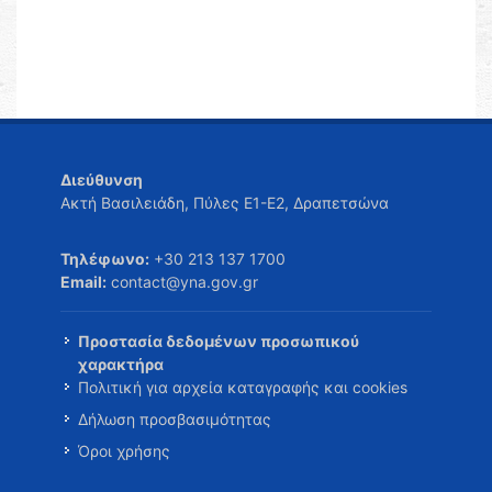
Διεύθυνση
Ακτή Βασιλειάδη, Πύλες Ε1-Ε2, Δραπετσώνα
Τηλέφωνο:
+30 213 137 1700
Email:
contact@yna.gov.gr
Προστασία δεδομένων προσωπικού
χαρακτήρα
Πολιτική για αρχεία καταγραφής και cookies
Δήλωση προσβασιμότητας
Όροι χρήσης