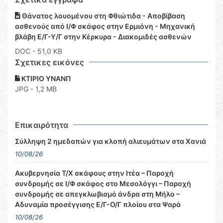
Θάνατος λουομένου στη Φθιώτιδα - Αποβίβαση
ασθενούς από Ι/Φ σκάφος στην Ερμιόνη - Μηχανική
βλάβη Ε/Γ-Υ/Γ στην Κέρκυρα - Διακομιδές ασθενών
DOC
- 51,0 KB
Σχετικες εικόνες
ΚΤΙΡΙΟ ΥΝΑΝΠ
JPG - 1,2 MB
Επικαιρότητα
Σύλληψη 2 ημεδαπών για κλοπή αλιευμάτων στα Χανιά
10/08/26
Ακυβερνησία Τ/Χ σκάφους στην Ιτέα – Παροχή
συνδρομής σε Ι/Φ σκάφος στο Μεσολόγγι – Παροχή
συνδρομής σε απεγκλωβισμό άνδρα στη Μήλο –
Αδυναμία προσέγγισης Ε/Γ-Ο/Γ πλοίου στα Ψαρά
10/08/26