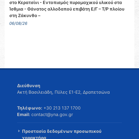
στο Κερατσίνι - Εντοπισμός πυρομαχικού υλικού στα
Ίσθμια - Θάνατος αλλοδαπού επιβάτη Ε/Γ – Τ/Ρ πλοίου
στη Ζάκυνθο –
06/08/26
Διεύθυνση
Ακτή Βασιλειάδη, Πύλες Ε1-Ε2, Δραπετσώνα
Τηλέφωνο:
+30 213 137 1700
Email:
contact@yna.gov.gr
Προστασία δεδομένων προσωπικού
χαρακτήρα