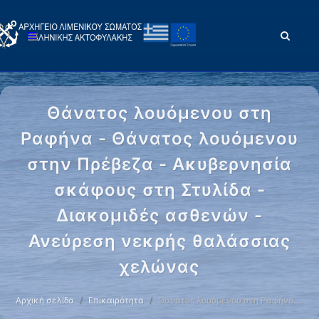
Θάνατος λουόμενου στη
Ραφήνα - Θάνατος λουόμενου
στην Πρέβεζα - Ακυβερνησία
σκάφους στη Στυλίδα -
Διακομιδές ασθενών -
Ανεύρεση νεκρής θαλάσσιας
χελώνας
Αρχική σελίδα
Επικαιρότητα
Θάνατος λουόμενου στη Ραφήνα …