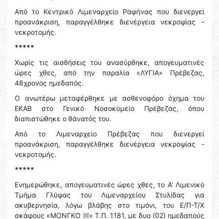
Από το Κεντρικό Λιμεναρχείο Ραφήνας που διενεργεί
προανάκριση, παραγγέλθηκε διενέργεια νεκροψίας -
νεκροτομής.
*****
Χωρίς τις αισθήσεις του ανασύρθηκε, απογευματινές
ώρες χθες, από την παραλία «ΛΥΓΙΑ» Πρέβεζας,
48χρονος ημεδαπός.
Ο ανωτέρω μεταφέρθηκε με ασθενοφόρο όχημα του
ΕΚΑΒ στο Γενικό Νοσοκομείο Πρέβεζας, όπου
διαπιστώθηκε ο θάνατός του.
Από το Λιμεναρχείο Πρέβεζας που διενεργεί
προανάκριση, παραγγέλθηκε διενέργεια νεκροψίας -
νεκροτομής.
*****
Ενημερώθηκε, απογευματινές ώρες χθες, το Α' Λιμενικό
Τμήμα Γλύφας του Λιμεναρχείου Στυλίδας για
ακυβερνησία, λόγω βλάβης στο τιμόνι, του Ε/Π-Τ/Χ
σκάφους «ΜΟΝΓΚΟ ΙΙΙ» Τ.Π. 1181, με δυο (02) ημεδαπούς