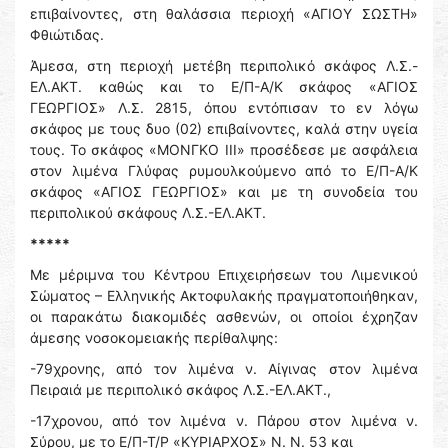
επιβαίνοντες, στη θαλάσσια περιοχή «ΑΓΙΟΥ ΣΩΣΤΗ»
Φθιώτιδας.
Άμεσα, στη περιοχή μετέβη περιπολικό σκάφος Λ.Σ.-
ΕΛ.ΑΚΤ. καθώς και το Ε/Π-Α/Κ σκάφος «ΑΓΙΟΣ
ΓΕΩΡΓΙΟΣ» Λ.Σ. 2815, όπου εντόπισαν το εν λόγω
σκάφος με τους δυο (02) επιβαίνοντες, καλά στην υγεία
τους. Το σκάφος «ΜΟΝΓΚΟ ΙΙΙ» προσέδεσε με ασφάλεια
στον λιμένα Γλύφας ρυμουλκούμενο από το Ε/Π-Α/Κ
σκάφος «ΑΓΙΟΣ ΓΕΩΡΓΙΟΣ» και με τη συνοδεία του
περιπολικού σκάφους Λ.Σ.-ΕΛ.ΑΚΤ.
*****
Με μέριμνα του Κέντρου Επιχειρήσεων του Λιμενικού
Σώματος – Ελληνικής Ακτοφυλακής πραγματοποιήθηκαν,
οι παρακάτω διακομιδές ασθενών, οι οποίοι έχρηζαν
άμεσης νοσοκομειακής περίθαλψης:
-79χρονης, από τον λιμένα ν. Αίγινας στον λιμένα
Πειραιά με περιπολικό σκάφος Λ.Σ.-ΕΛ.ΑΚΤ.,
-17χρονου, από τον λιμένα ν. Πάρου στον λιμένα ν.
Σύρου, με το Ε/Π-Τ/Ρ «ΚΥΡΙΑΡΧΟΣ» Ν. Ν. 53 και