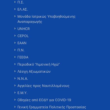
Π.Σ.
ΕΛ.ΑΣ.
Μονάδα Ιατρικώς Υποβοηθούμενης
Αναπαραγωγής
UNHCR
CEPOL
ΕΑΑΝ
Π.Ν.
ΓΕΕΘΑ
Περιοδικό “Λιμενική Ηχώ”
Λέσχη Αξιωματικών
Ν.Ν.Α.
Αγγελίες προς Ναυτιλλομένους
Ε.Μ.Υ.
Οδηγίες από ΕΟΔΥ για COVID-19
Γενική Γραμματεία Πολιτικής Προστασίας