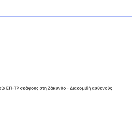
ία ΕΠ-ΤΡ σκάφους στη Ζάκυνθο - Διακομιδή ασθενούς