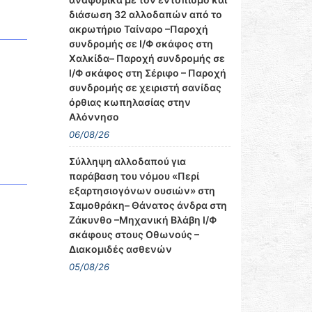
διάσωση 32 αλλοδαπών από το
ακρωτήριο Ταίναρο –Παροχή
συνδρομής σε Ι/Φ σκάφος στη
Χαλκίδα– Παροχή συνδρομής σε
Ι/Φ σκάφος στη Σέριφο – Παροχή
συνδρομής σε χειριστή σανίδας
όρθιας κωπηλασίας στην
Αλόννησο
06/08/26
Σύλληψη αλλοδαπού για
παράβαση του νόμου «Περί
εξαρτησιογόνων ουσιών» στη
Σαμοθράκη– Θάνατος άνδρα στη
Ζάκυνθο –Μηχανική Βλάβη Ι/Φ
σκάφους στους Οθωνούς –
Διακομιδές ασθενών
05/08/26