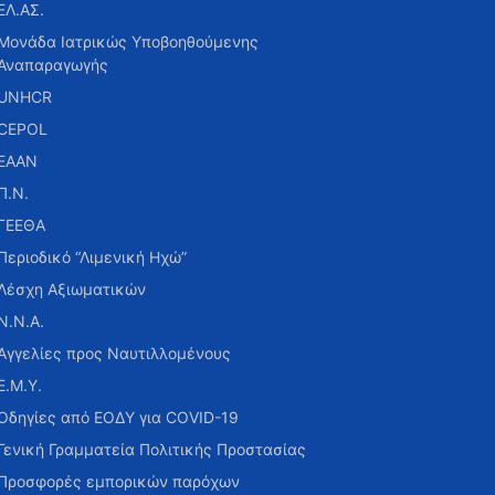
ΕΛ.ΑΣ.
Μονάδα Ιατρικώς Υποβοηθούμενης
Αναπαραγωγής
UNHCR
CEPOL
ΕΑΑΝ
Π.Ν.
ΓΕΕΘΑ
Περιοδικό “Λιμενική Ηχώ”
Λέσχη Αξιωματικών
Ν.Ν.Α.
Αγγελίες προς Ναυτιλλομένους
Ε.Μ.Υ.
Οδηγίες από ΕΟΔΥ για COVID-19
Γενική Γραμματεία Πολιτικής Προστασίας
Προσφορές εμπορικών παρόχων