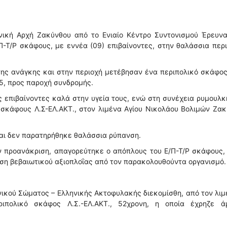
νική Αρχή Ζακύνθου από το Ενιαίο Κέντρο Συντονισμού Έρευνα
/Π-Τ/Ρ σκάφους, με εννέα (09) επιβαίνοντες, στην θαλάσσια περ
ης ανάγκης και στην περιοχή μετέβησαν ένα περιπολικό σκάφος
15, προς παροχή συνδρομής.
ς επιβαίνοντες καλά στην υγεία τους, ενώ στη συνέχεια ρυμουλ
 σκάφους Λ.Σ-ΕΛ.ΑΚΤ., στον λιμένα Αγίου Νικολάου Βολιμών Ζα
αι δεν παρατηρήθηκε θαλάσσια ρύπανση.
ν προανάκριση, απαγορεύτηκε ο απόπλους του Ε/Π-Τ/Ρ σκάφους,
ση βεβαιωτικού αξιοπλοΐας από τον παρακολουθούντα οργανισμό.
νικού Σώματος – Ελληνικής Ακτοφυλακής διεκομίσθη, από τον λιμ
ιπολικό σκάφος Λ.Σ.-ΕΛ.ΑΚΤ., 52χρονη, η οποία έχρηζε ά