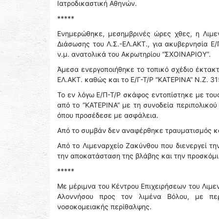
Ιατροδικαστική Αθηνών.
*****
Ενημερώθηκε, μεσημβρινές ώρες χθες, η Λιμε
Διάσωσης του Λ.Σ.-ΕΛ.ΑΚΤ., για ακυβερνησία Ε
ν.μ. ανατολικά του Ακρωτηρίου “ΣΧΟΙΝΑΡΙΟΥ”.
Άμεσα ενεργοποιήθηκε το τοπικό σχέδιο έκτακτ
ΕΛ.ΑΚΤ. καθώς και το Ε/Γ-Τ/Ρ “ΚΑΤΕΡΙΝΑ” Ν.Ζ. 3
Το εν λόγω Ε/Π-Τ/Ρ σκάφος εντοπίστηκε με του
από το “ΚΑΤΕΡΙΝΑ” με τη συνοδεία περιπολικού
όπου προσέδεσε με ασφάλεια.
Από το συμβάν δεν αναφέρθηκε τραυματισμός κ
Από το Λιμεναρχείο Ζακύνθου που διενεργεί τη
την αποκατάσταση της βλάβης και την προσκόμι
*****
Με μέριμνα του Κέντρου Επιχειρήσεων του Λιμε
Αλοννήσου προς τον λιμένα Βόλου, με περ
νοσοκομειακής περίθαλψης.