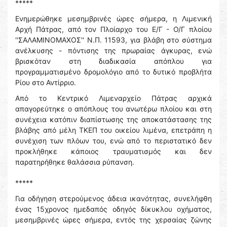
*****
Ενημερώθηκε μεσημβρινές ώρες σήμερα, η Λιμενική
Αρχή Πάτρας, από τον Πλοίαρχο του Ε/Γ - Ο/Γ πλοίου
''ΣΑΛΑΜΙΝΟΜΑΧΟΣ'' Ν.Π. 11593, για βλάβη στο σύστημα
ανέλκυσης - πόντισης της πρωραίας άγκυρας, ενώ
βρισκόταν στη διαδικασία απόπλου για
προγραμματισμένο δρομολόγιο από το δυτικό προβλήτα
Ρίου στο Αντίρριο.
Από το Κεντρικό Λιμεναρχείο Πάτρας αρχικά
απαγορεύτηκε ο απόπλους του ανωτέρω πλοίου και στη
συνέχεια κατόπιν διαπίστωσης της αποκατάστασης της
βλάβης από μέλη ΤΚΕΠ του οικείου λιμένα, επετράπη η
συνέχιση των πλόων του, ενώ από το περιστατικό δεν
προκλήθηκε κάποιος τραυματισμός και δεν
παρατηρήθηκε θαλάσσια ρύπανση.
*****
Για οδήγηση στερούμενος άδεια ικανότητας, συνελήφθη
ένας 15χρονος ημεδαπός οδηγός δίκυκλου οχήματος,
μεσημβρινές ώρες σήμερα, εντός της χερσαίας ζώνης