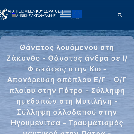
Θάνατος λουόμενου στη
Ζάκυνθο - Θάνατος άνδρα σε Ι/
Φ σκάφος στην Κω -
Απαγόρευση απόπλου Ε/Γ - Ο/Γ
πλοίου στην Πάτρα - Σύλληψη
ημεδαπών στη Μυτιλήνη -
Σύλληψη αλλοδαπού στην
Ηγουμενίτσα - Τραυματισμός
ναυτικού στην Πάτρα -