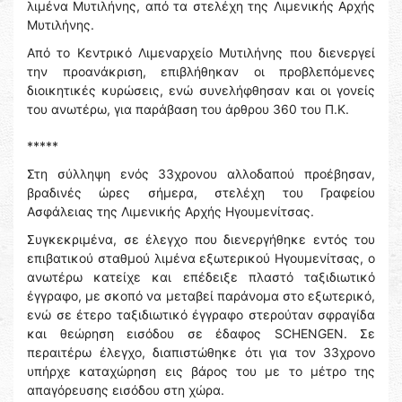
λιμένα Μυτιλήνης, από τα στελέχη της Λιμενικής Αρχής
Μυτιλήνης.
Από το Κεντρικό Λιμεναρχείο Μυτιλήνης που διενεργεί
την προανάκριση, επιβλήθηκαν οι προβλεπόμενες
διοικητικές κυρώσεις, ενώ συνελήφθησαν και οι γονείς
του ανωτέρω, για παράβαση του άρθρου 360 του Π.Κ.
*****
Στη σύλληψη ενός 33χρονου αλλοδαπού προέβησαν,
βραδινές ώρες σήμερα, στελέχη του Γραφείου
Ασφάλειας της Λιμενικής Αρχής Ηγουμενίτσας.
Συγκεκριμένα, σε έλεγχο που διενεργήθηκε εντός του
επιβατικού σταθμού λιμένα εξωτερικού Ηγουμενίτσας, ο
ανωτέρω κατείχε και επέδειξε πλαστό ταξιδιωτικό
έγγραφο, με σκοπό να μεταβεί παράνομα στο εξωτερικό,
ενώ σε έτερο ταξιδιωτικό έγγραφο στερούταν σφραγίδα
και θεώρηση εισόδου σε έδαφος SCHENGEN. Σε
περαιτέρω έλεγχο, διαπιστώθηκε ότι για τον 33χρονο
υπήρχε καταχώρηση εις βάρος του με το μέτρο της
απαγόρευσης εισόδου στη χώρα.