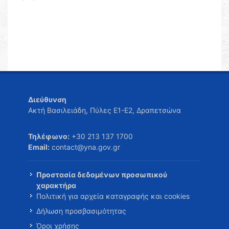
Διεύθυνση
Ακτή Βασιλειάδη, Πύλες Ε1-Ε2, Δραπετσώνα
Τηλέφωνο:
+30 213 137 1700
Email:
contact@yna.gov.gr
Προστασία δεδομένων προσωπικού
χαρακτήρα
Πολιτική για αρχεία καταγραφής και cookies
Δήλωση προσβασιμότητας
Όροι χρήσης