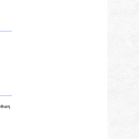
ύθιση