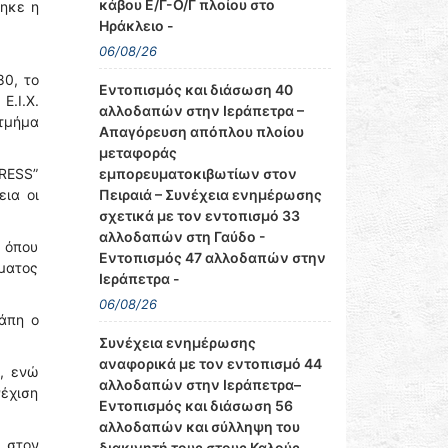
κάβου Ε/Γ-Ο/Γ πλοίου στο
θηκε η
Ηράκλειο -
06/08/26
80, το
Εντοπισμός και διάσωση 40
Ε.Ι.Χ.
αλλοδαπών στην Ιεράπετρα –
 τμήμα
Απαγόρευση απόπλου πλοίου
μεταφοράς
εμπορευματοκιβωτίων στον
RESS”
Πειραιά – Συνέχεια ενημέρωσης
ια οι
σχετικά με τον εντοπισμό 33
αλλοδαπών στη Γαύδο -
, όπου
Εντοπισμός 47 αλλοδαπών στην
ήματος
Ιεράπετρα -
06/08/26
άπη ο
Συνέχεια ενημέρωσης
αναφορικά με τον εντοπισμό 44
, ενώ
αλλοδαπών στην Ιεράπετρα–
νέχιση
Εντοπισμός και διάσωση 56
αλλοδαπών και σύλληψη του
 στον
διακινητή τους στους Καλούς