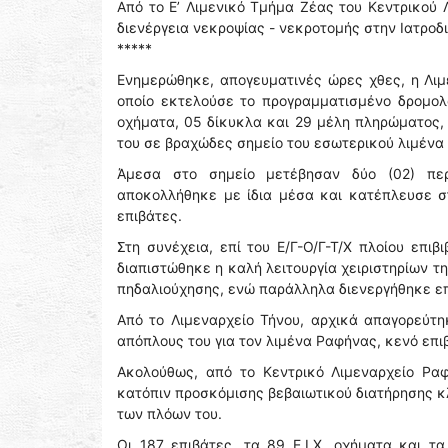
Από το Ε’ Λιμενικό Τμήμα Ζέας του Κεντρικού 
διενέργεια νεκροψίας - νεκροτομής στην Ιατροδ
*****
Ενημερώθηκε, απογευματινές ώρες χθες, η Λιμε
οποίο εκτελούσε το προγραμματισμένο δρομολό
οχήματα, 05 δίκυκλα και 29 μέλη πληρώματος,
του σε βραχώδες σημείο του εσωτερικού λιμένα 
Άμεσα στο σημείο μετέβησαν δύο (02) περ
αποκολλήθηκε με ίδια μέσα και κατέπλευσε σ
επιβάτες.
Στη συνέχεια, επί του Ε/Γ-Ο/Γ-Τ/Χ πλοίου επι
διαπιστώθηκε η καλή λειτουργία χειριστηρίων τ
πηδαλιούχησης, ενώ παράλληλα διενεργήθηκε επ
Από το Λιμεναρχείο Τήνου, αρχικά απαγορεύτ
απόπλους του για τον λιμένα Ραφήνας, κενό επι
Ακολούθως, από το Κεντρικό Λιμεναρχείο Ρα
κατόπιν προσκόμισης βεβαιωτικού διατήρησης κ
των πλόων του.
Οι 187 επιβάτες, τα 89 Ε.Ι.Χ. οχήματα και 