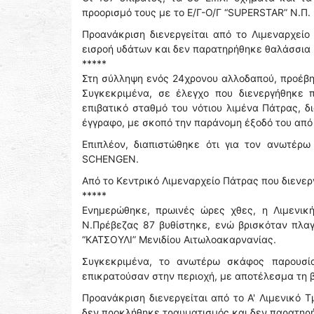
προορισμό τους με το Ε/Γ-Ο/Γ “SUPERSTAR” Ν.Π.
Προανάκριση διενεργείται από το Λιμεναρχείο
εισροή υδάτων και δεν παρατηρήθηκε θαλάσσια
*****
Στη σύλληψη ενός 24χρονου αλλοδαπού, προέβη
Συγκεκριμένα, σε έλεγχο που διενεργήθηκε π
επιβατικό σταθμό του νότιου λιμένα Πάτρας, δ
έγγραφο, με σκοπό την παράνομη έξοδό του από
Επιπλέον, διαπιστώθηκε ότι για τον ανωτέρ
SCHENGEN.
Από το Κεντρικό Λιμεναρχείο Πάτρας που διενερ
*****
Ενημερώθηκε, πρωινές ώρες χθες, η Λιμενική
Ν.Πρέβεζας 87 βυθίστηκε, ενώ βρισκόταν πλαγ
“ΚΑΤΣΟΥΛΙ” Μενιδίου Αιτωλοακαρνανίας.
Συγκεκριμένα, το ανωτέρω σκάφος παρουσί
επικρατούσαν στην περιοχή, με αποτέλεσμα τη β
Προανάκριση διενεργείται από το Α' Λιμενικό 
δεν προκλήθηκε τραυματισμός και δεν παρατηρ