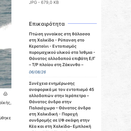
JPG - 679,0 KB
Επικαιρότητα
Πτώση γυναίκας στη θάλασσα
στη Χαλκίδα - Ρύπανση στο
Κερατσίνι - Εντοπισμός
πυρομαχικού υλικού στα Ίσθμια -
Θάνατος αλλοδαπού επιβάτη Ε/Γ
– Τ/Ρ πλοίου στη Ζάκυνθο –
06/08/26
Συνέχεια ενημέρωσης
αναφορικά με τον εντοπισμό 45
αλλοδαπών στην Ιεράπετρα –
Θάνατος άνδρα στην
αϊκής,
Παλαιόχωρα – Θάνατος άνδρα
στη Χαλκιδική - Παροχή
τώθηκε
συνδρομής σε Ι/Φ σκάφη στην
Κέα και στη Χαλκίδα– Εμπλοκή