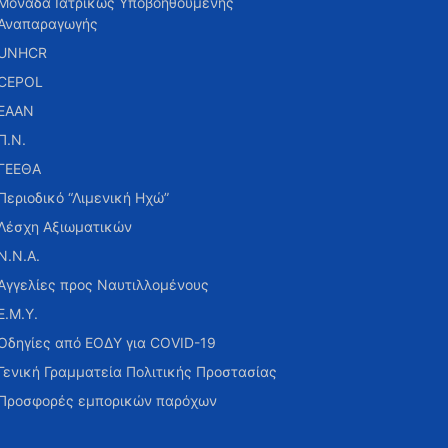
Μονάδα Ιατρικώς Υποβοηθούμενης
Αναπαραγωγής
UNHCR
CEPOL
ΕΑΑΝ
Π.Ν.
ΓΕΕΘΑ
Περιοδικό “Λιμενική Ηχώ”
Λέσχη Αξιωματικών
Ν.Ν.Α.
Αγγελίες προς Ναυτιλλομένους
Ε.Μ.Υ.
Οδηγίες από ΕΟΔΥ για COVID-19
Γενική Γραμματεία Πολιτικής Προστασίας
Προσφορές εμπορικών παρόχων