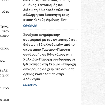
Λιμένες–Εντοπισμός και
διάσωση 56 αλλοδαπών και
, ούτε
σύλληψη του διακινητή τους
στους Καλούς Λιμένες–Εντ
06/08/26
άτρας.
 στον
Συνέχεια ενημέρωσης
ιωτικό
αναφορικά με τον εντοπισμό και
διάσωση 32 αλλοδαπών από το
δαφος
ακρωτήριο Ταίναρο –Παροχή
συνδρομής σε Ι/Φ σκάφος στη
Χαλκίδα– Παροχή συνδρομής σε
φο.
Ι/Φ σκάφος στη Σέριφο – Παροχή
συνδρομής σε χειριστή σανίδας
ΕΑΣ''
όρθιας κωπηλασίας στην
 όρμου
Αλόννησο
06/08/26
ν που
τατικό