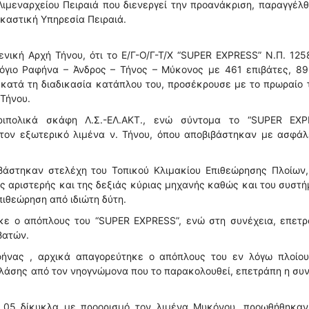
Λιμεναρχείου Πειραιά που διενεργεί την προανάκριση, παραγγέλ
ικαστική Υπηρεσία Πειραιά.
νική Αρχή Τήνου, ότι το Ε/Γ-Ο/Γ-Τ/Χ “SUPER EXPRESS” Ν.Π. 125
γιο Ραφήνα – Άνδρος – Τήνος – Μύκονος με 461 επιβάτες, 89 
 κατά τη διαδικασία κατάπλου του, προσέκρουσε με το πρωραίο
Τήνου.
ιπολικά σκάφη Λ.Σ.-ΕΛ.ΑΚΤ., ενώ σύντομα το “SUPER EXP
τον εξωτερικό λιμένα ν. Τήνου, όπου αποβιβάστηκαν με ασφάλε
βιβάστηκαν στελέχη του Τοπικού Κλιμακίου Επιθεώρησης Πλοίων
ης αριστερής και της δεξιάς κύριας μηχανής καθώς και του συστ
ιθεώρηση από ιδιώτη δύτη.
ηκε ο απόπλους του “SUPER EXPRESS”, ενώ στη συνέχεια, επετρ
βατών.
φήνας , αρχικά απαγορεύτηκε ο απόπλους του εν λόγω πλοίου
λάσης από τον νηογνώμονα που το παρακολουθεί, επετράπη η συ
τα 05 δίκυκλα με προορισμό τον λιμένα Μυκόνου, προωθήθηκαν