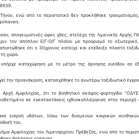
 9939.
 Τήνου, ενώ από το περιστατικό δεν προκλήθηκε τραυματισμός
 ρύπανση.
σαν, απογευματινές ώρες χθες, στελέχη της Λιμενικής Αρχής Π
ριν τον απόπλου Ε/Γ-Ο/Γ πλοίου με προορισμό το εξωτερικό,
ιαπιστώθηκε ότι ο 30χρονος κατείχε και επέδειξε πλαστό ταξιδ
 τη χώρα.
ω υπήρχε καταχώρηση με το μέτρο της άρνησης εισόδου σε έ
γεί την προανάκριση, κατασχέθηκε το ανωτέρω ταξιδιωτικό έγγρα
 Αρχή Αμφιλοχίας, ότι το βοηθητικό σκάφος-φορτηγίδα ''ΟΔΥΣΣ
ιοδετημένο σε εγκαταστάσεις ιχθυοκαλλιέργειας στην περιοχή
ασε εισροή υδάτων, λόγω των δυσμενών καιρικών συνθηκώ
ύθισή του.
Τμήμα Αμφιλοχίας του Λιμεναρχείου Πρέβεζας, ενώ από το περισ
ήθηκε θαλάσσια ρύπανση.