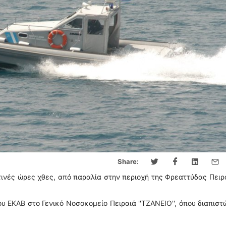
Share:
τινές ώρες χθες, από παραλία στην περιοχή της Φρεαττύδας Πειρ
 ΕΚΑΒ στο Γενικό Νοσοκομείο Πειραιά ''ΤΖΑΝΕΙΟ'', όπου διαπισ