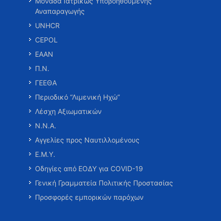
Μονάδα Ιατρικώς Υποβοηθούμενης
Αναπαραγωγής
UNHCR
CEPOL
ΕΑΑΝ
Π.Ν.
ΓΕΕΘΑ
Περιοδικό “Λιμενική Ηχώ”
Λέσχη Αξιωματικών
Ν.Ν.Α.
Αγγελίες προς Ναυτιλλομένους
Ε.Μ.Υ.
Οδηγίες από ΕΟΔΥ για COVID-19
Γενική Γραμματεία Πολιτικής Προστασίας
Προσφορές εμπορικών παρόχων