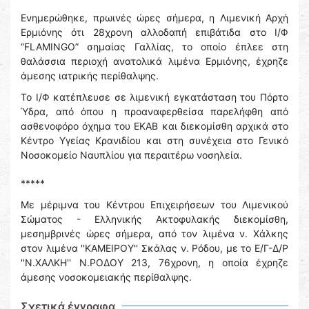
Ενημερώθηκε, πρωινές ώρες σήμερα, η Λιμενική Αρχή
Ερμιόνης ότι 28χρονη αλλοδαπή επιβάτιδα στο Ι/Φ
“FLAMINGO” σημαίας Γαλλίας, το οποίο έπλεε στη
θαλάσσια περιοχή ανατολικά λιμένα Ερμιόνης, έχρηζε
άμεσης ιατρικής περίθαλψης.
Το Ι/Φ κατέπλευσε σε λιμενική εγκατάσταση του Πόρτο
Ύδρα, από όπου η προαναφερθείσα παρελήφθη από
ασθενοφόρο όχημα του ΕΚΑΒ και διεκομίσθη αρχικά στο
Κέντρο Υγείας Κρανιδίου και στη συνέχεια στο Γενικό
Νοσοκομείο Ναυπλίου για περαιτέρω νοσηλεία.
*****
Με μέριμνα του Κέντρου Επιχειρήσεων του Λιμενικού
Σώματος - Ελληνικής Ακτοφυλακής διεκομίσθη,
μεσημβρινές ώρες σήμερα, από τον λιμένα ν. Χάλκης
στον λιμένα ''ΚΑΜΕΙΡΟΥ'' Σκάλας ν. Ρόδου, με το Ε/Γ-Δ/Ρ
''Ν.ΧΑΛΚΗ'' Ν.ΡΟΔΟΥ 213, 76χρονη, η οποία έχρηζε
άμεσης νοσοκομειακής περίθαλψης.
Σχετικά έγγραφα