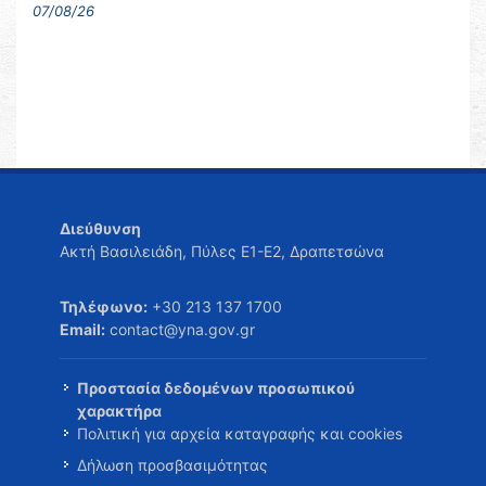
07/08/26
Διεύθυνση
Ακτή Βασιλειάδη, Πύλες Ε1-Ε2, Δραπετσώνα
Τηλέφωνο:
+30 213 137 1700
Email:
contact@yna.gov.gr
Προστασία δεδομένων προσωπικού
χαρακτήρα
Πολιτική για αρχεία καταγραφής και cookies
Δήλωση προσβασιμότητας