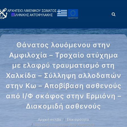
Θάνατος λουόμενου στην
Αμφιλοχία – Τροχαίο ατύχημα
με ελαφρύ τραυματισμό στη
Χαλκίδα – Σύλληψη αλλοδαπών
στην Κω – Αποβίβαση ασθενούς
από Ι/Φ σκάφος στην Ερμιόνη –
Διακομιδή ασθενούς
Αρχική σελίδα
Επικαιρότητα
Θάνατος λουόμενου στην Αμφιλοχία …