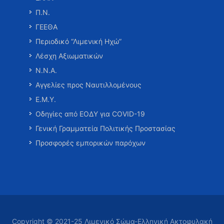
Π.Ν.
ΓΕΕΘΑ
Περιοδικό “Λιμενική Ηχώ”
Λέσχη Αξιωματικών
Ν.Ν.Α.
Αγγελίες προς Ναυτιλλομένους
Ε.Μ.Υ.
Οδηγίες από ΕΟΔΥ για COVID-19
Γενική Γραμματεία Πολιτικής Προστασίας
Προσφορές εμπορικών παρόχων
Copyright © 2021-25 Λιμενικό Σώμα-Ελληνική Ακτοφυλακή