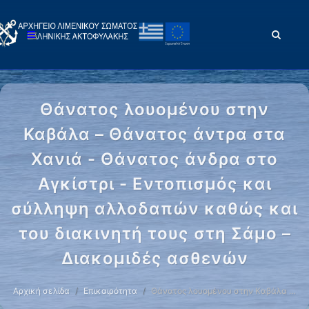
Θάνατος λουομένου στην
Καβάλα – Θάνατος άντρα στα
Χανιά - Θάνατος άνδρα στο
Αγκίστρι - Εντοπισμός και
σύλληψη αλλοδαπών καθώς και
του διακινητή τους στη Σάμο –
Διακομιδές ασθενών
Αρχική σελίδα
Επικαιρότητα
Θάνατος λουομένου στην Καβάλα …