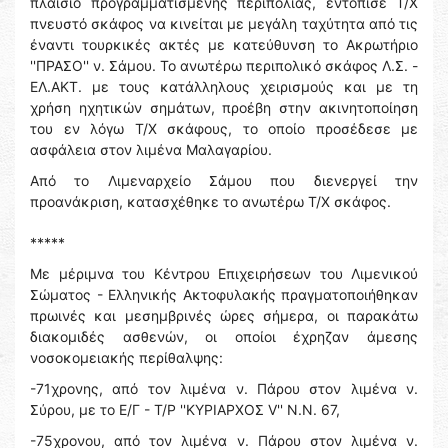
πλαίσιο προγραμματισμένης περιπολίας, εντόπισε Τ/Χ
πνευστό σκάφος να κινείται με μεγάλη ταχύτητα από τις
έναντι τουρκικές ακτές με κατεύθυνση το Ακρωτήριο
''ΠΡΑΣΟ'' ν. Σάμου. Το ανωτέρω περιπολικό σκάφος Λ.Σ. -
ΕΛ.ΑΚΤ. με τους κατάλληλους χειρισμούς και με τη
χρήση ηχητικών σημάτων, προέβη στην ακινητοποίηση
του εν λόγω Τ/Χ σκάφους, το οποίο προσέδεσε με
ασφάλεια στον λιμένα Μαλαγαρίου.
Από το Λιμεναρχείο Σάμου που διενεργεί την
προανάκριση, κατασχέθηκε το ανωτέρω Τ/Χ σκάφος.
*****
Με μέριμνα του Κέντρου Επιχειρήσεων του Λιμενικού
Σώματος - Ελληνικής Ακτοφυλακής πραγματοποιήθηκαν
πρωινές και μεσημβρινές ώρες σήμερα, οι παρακάτω
διακομιδές ασθενών, οι οποίοι έχρηζαν άμεσης
νοσοκομειακής περίθαλψης:
-71χρονης, από τον λιμένα ν. Πάρου στον λιμένα ν.
Σύρου, με το Ε/Γ - Τ/Ρ ''ΚΥΡΙΑΡΧΟΣ V'' Ν.Ν. 67,
-75χρονου, από τον λιμένα ν. Πάρου στον λιμένα ν.