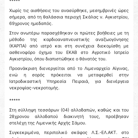
*****
Χωρίς τις αισθήσεις του ανασύρθηκε, μεσημβρινές ώρες
σήμερα, από τη θαλάσσια περιοχή Σκάλας ν. Αγκιστρίου,
69χρονος ημεδαπός.
Στον ανωτέρω παρασχέθηκαν οι πρώτες βοήθειες με τη
μέθοδο της καρδιοαναπνευστικής αναζωογόνησης
(ΚΑΡΠΑ) από ιατρό και στη συνέχεια διεκομίσθη με
ασθενοφόρο όχημα του ΕΚΑΒ στο Αγροτικό Ιατρείο
Αγκιστρίου, όπου διαπιστώθηκε ο θάνατός του.
Προανάκριση διενεργείται από το Λιμεναρχείο Αίγινας,
ενώ η σορός πρόκειται να μεταφερθεί στην
Ιατροδικαστική Υπηρεσία Πειραιά, για διενέργεια
νεκροψίας-νεκροτομής.
*****
Στη σύλληψη τεσσάρων (04) αλλοδαπών, καθώς και του
28χρονου αλλοδαπού διακινητή τους, προέβησαν
στελέχη της Λιμενικής Αρχής Σάμου.
Συγκεκριμένα, περιπολικό σκάφος Λ.Σ.-ΕΛ.ΑΚΤ. στο