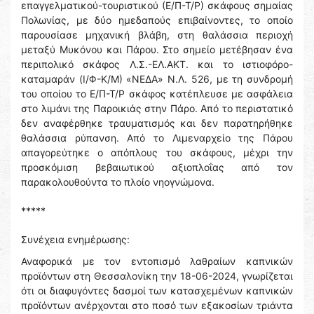
επαγγελματικού-τουριστικού (Ε/Π-Τ/Ρ) σκάφους σημαίας
Πολωνίας, με δύο ημεδαπούς επιβαίνοντες, το οποίο
παρουσίασε μηχανική βλάβη, στη θαλάσσια περιοχή
μεταξύ Μυκόνου και Πάρου. Στο σημείο μετέβησαν ένα
περιπολικό σκάφος Λ.Σ.-ΕΛ.ΑΚΤ. και το ιστιοφόρο-
καταμαράν (Ι/Φ-Κ/Μ) «ΝΕΔΑ» Ν.Λ. 526, με τη συνδρομή
του οποίου το Ε/Π-Τ/Ρ σκάφος κατέπλευσε με ασφάλεια
στο λιμάνι της Παροικιάς στην Πάρο. Από το περιστατικό
δεν αναφέρθηκε τραυματισμός και δεν παρατηρήθηκε
θαλάσσια ρύπανση. Από το Λιμεναρχείο της Πάρου
απαγορεύτηκε ο απόπλους του σκάφους, μέχρι την
προσκόμιση βεβαιωτικού αξιοπλοΐας από τον
παρακολουθούντα το πλοίο νηογνώμονα.
*****
Συνέχεια ενημέρωσης:
Αναφορικά με τον εντοπισμό λαθραίων καπνικών
προϊόντων στη Θεσσαλονίκη την 18-06-2024, γνωρίζεται
ότι οι διαφυγόντες δασμοί των κατασχεμένων καπνικών
προϊόντων ανέρχονται στο ποσό των εξακοσίων τριάντα