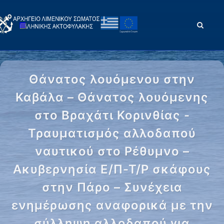
Θάνατος λουόμενου στην
Καβάλα – Θάνατος λουόμενης
στο Βραχάτι Κορινθίας -
Τραυματισμός αλλοδαπού
ναυτικού στο Ρέθυμνο –
Ακυβερνησία Ε/Π-Τ/Ρ σκάφους
στην Πάρο – Συνέχεια
ενημέρωσης αναφορικά με την
σύλληψη αλλοδαπού για