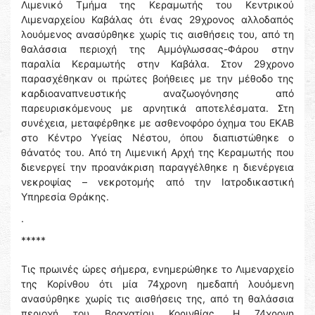
Λιμενικό Τμήμα της Κεραμωτής του Κεντρικού
Λιμεναρχείου Καβάλας ότι ένας 29χρονος αλλοδαπός
λουόμενος ανασύρθηκε χωρίς τις αισθήσεις του, από τη
θαλάσσια περιοχή της Αμμόγλωσσας-Φάρου στην
παραλία Κεραμωτής στην Καβάλα. Στον 29χρονο
παρασχέθηκαν οι πρώτες βοήθειες με την μέθοδο της
καρδιοαναπνευστικής αναζωογόνησης από
παρευρισκόμενους με αρνητικά αποτελέσματα. Στη
συνέχεια, μεταφέρθηκε με ασθενοφόρο όχημα του ΕΚΑΒ
στο Κέντρο Υγείας Νέστου, όπου διαπιστώθηκε ο
θάνατός του. Από τη Λιμενική Αρχή της Κεραμωτής που
διενεργεί την προανάκριση παραγγέλθηκε η διενέργεια
νεκροψίας – νεκροτομής από την Ιατροδικαστική
Υπηρεσία Θράκης.
.
*****
Τις πρωινές ώρες σήμερα, ενημερώθηκε το Λιμεναρχείο
της Κορίνθου ότι μία 74χρονη ημεδαπή λουόμενη
ανασύρθηκε χωρίς τις αισθήσεις της, από τη θαλάσσια
περιοχή του Βραχατίου Κορινθίας. Η 74χρονη