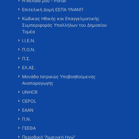
Η σελίδα μου - Portal
Επιτελική Δομή ΕΣΠΑ ΥΝΑΝΠ
Κώδικας Ηθικής και Επαγγελματικής
Συμπεριφοράς Υπαλλήλων του Δημοσίου
Τομέα
Ι.Ι.Ε.Ν.
Π.Ο.Ν.
Π.Σ.
ΕΛ.ΑΣ.
Μονάδα Ιατρικώς Υποβοηθούμενης
Αναπαραγωγής
UNHCR
CEPOL
ΕΑΑΝ
Π.Ν.
ΓΕΕΘΑ
Περιοδικό “Λιμενική Ηχώ”