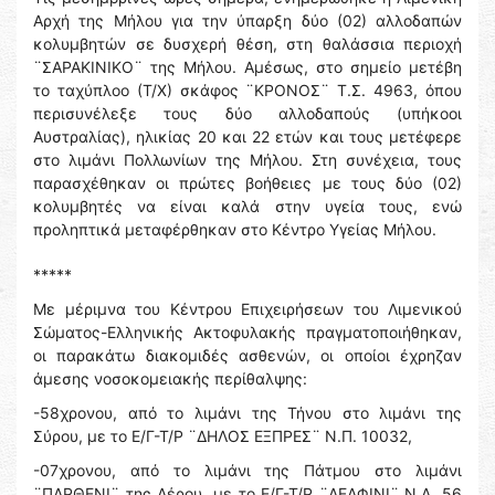
Αρχή της Μήλου για την ύπαρξη δύο (02) αλλοδαπών
κολυμβητών σε δυσχερή θέση, στη θαλάσσια περιοχή
¨ΣΑΡΑΚΙΝΙΚΟ¨ της Μήλου. Αμέσως, στο σημείο μετέβη
το ταχύπλοο (Τ/Χ) σκάφος ¨ΚΡΟΝΟΣ¨ Τ.Σ. 4963, όπου
περισυνέλεξε τους δύο αλλοδαπούς (υπήκοοι
Αυστραλίας), ηλικίας 20 και 22 ετών και τους μετέφερε
στο λιμάνι Πολλωνίων της Μήλου. Στη συνέχεια, τους
παρασχέθηκαν οι πρώτες βοήθειες με τους δύο (02)
κολυμβητές να είναι καλά στην υγεία τους, ενώ
προληπτικά μεταφέρθηκαν στο Κέντρο Υγείας Μήλου.
*****
Με μέριμνα του Κέντρου Επιχειρήσεων του Λιμενικού
Σώματος-Ελληνικής Ακτοφυλακής πραγματοποιήθηκαν,
οι παρακάτω διακομιδές ασθενών, οι οποίοι έχρηζαν
άμεσης νοσοκομειακής περίθαλψης:
-58χρονου, από το λιμάνι της Τήνου στο λιμάνι της
Σύρου, με το Ε/Γ-Τ/Ρ ¨ΔΗΛΟΣ ΕΞΠΡΕΣ¨ N.Π. 10032,
-07χρονου, από το λιμάνι της Πάτμου στο λιμάνι
¨ΠΑΡΘΕΝΙ¨ της Λέρου, με το Ε/Γ-Τ/Ρ ¨ΔΕΛΦΙΝΙ¨ N.Λ. 56