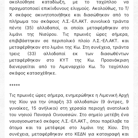
ακολούθησε καταδίωξη, με το ταχύπλοο να
πραγματοποιεί επικίνδυνους ελιγμούς. Ακολούθως, το Τ/
Χ σκάφος ακινητοποιήθηκε και διασώθηκαν από το
πλήρωμα του σκάφους Λ.Σ.-ΕΛ.ΑΚΤ. συνολικά τριάντα
πέντε (35) αλλοδαποί, οι οποίοι μεταφέρθηκαν στο
λιμάνι της Νισύρου. Τις πρωινές ώρες σήμερα,
επιβιβάστηκαν σε περιπολικό πλοίο Λ.Σ.-ΕΛ.ΑΚΤ. και
μεταφέρθηκαν στο λιμάνι της Κω. Στη συνέχεια, τριάντα
τρεις (33) αλλοδαποί εκ των διασωθέντων
μεταφέρθηκαν στο ΚΥΤ της Κω. Προανάκριση
διενεργείται από το Λιμεναρχείο Κω. Το ταχύπλοο
σκάφος κατασχέθηκε.
*****
Τις πρωινές ώρες σήμερα, ενημερώθηκε η Λιμενική Αρχή
της Χίου για την ύπαρξη 33 αλλοδαπών (9 άντρες, 9
γυναίκες, 15 ανήλικοι) στη χερσαία περιοχή ανατολικά
του νησιού Παναγιά Οινουσσών. Στο σημείο μετέβη ένα
ναυαγοσωστικό σκάφος Λ.Σ.-ΕΛ.ΑΚΤ., όπου παρέλαβε τα
άτομα και τα μετέφερε στο λιμάνι της Χίου. Στη
συνέχεια, μεταφέρθηκαν στο ΚΕΔΝ για καταγραφή και