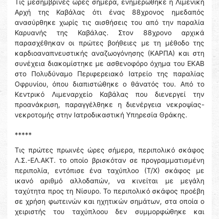
Τις μεσημβρινές ώρες σήμερα, ενημερώθηκε η Λιμενική
Αρχή της Καβάλας ότι ένας 88χρονος ημεδαπός
ανασύρθηκε χωρίς τις αισθήσεις του από την παραλία
Καρυανής της Καβάλας. Στον 88χρονο αρχικά
παρασχέθηκαν οι πρώτες βοήθειες με τη μέθοδο της
καρδιοαναπνευστικής αναζωογόνησης (ΚΑΡΠΑ) και στη
συνέχεια διακομίστηκε με ασθενοφόρο όχημα του ΕΚΑΒ
στο Πολυδύναμο Περιφερειακό Ιατρείο της παραλίας
Οφρυνίου, όπου διαπιστώθηκε ο θάνατός του. Από το
Κεντρικό Λιμεναρχείο Καβάλας που διενεργεί την
προανάκριση, παραγγέλθηκε η διενέργεια νεκροψίας-
νεκροτομής στην Ιατροδικαστική Υπηρεσία Θράκης.
*****
Τις πρώτες πρωινές ώρες σήμερα, περιπολικό σκάφος
Λ.Σ.-ΕΛ.ΑΚΤ. το οποίο βρισκόταν σε προγραμματισμένη
περιπολία, εντόπισε ένα ταχύπλοο (Τ/Χ) σκάφος με
ικανό αριθμό αλλοδαπών, να κινείται με μεγάλη
ταχύτητα προς τη Νίσυρο. Το περιπολικό σκάφος προέβη
σε χρήση φωτεινών και ηχητικών σημάτων, στα οποία ο
χειριστής του ταχύπλοου δεν συμμορφώθηκε και