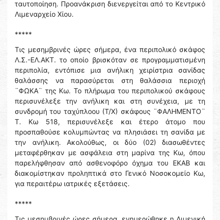
ταυτοποίηση. Προανάκριση διενεργείται από το Κεντρικό
Λιμεναρχείο Χίου.
*****
Τις μεσημβρινές ώρες σήμερα, ένα περιπολικό σκάφος
Λ.Σ.-ΕΛ.ΑΚΤ. το οποίο βρισκόταν σε προγραμματισμένη
περιπολία, εντόπισε μια ανήλικη χειρίστρια σανίδας
θαλάσσης να παρασύρεται στη θαλάσσια περιοχή
¨ΦΩΚΑ¨ της Κω. Το πλήρωμα του περιπολικού σκάφους
περισυνέλεξε την ανήλικη και στη συνέχεια, με τη
συνδρομή του ταχύπλοου (Τ/Χ) σκάφους ¨ΦΑΛΗΜΕΝΤΟ¨
Τ. Κω 518, περισυνέλεξε και έτερο άτομο που
προσπαθούσε κολυμπώντας να πλησιάσει τη σανίδα με
την ανήλικη. Ακολούθως, οι δύο (02) διασωθέντες
μεταφέρθηκαν με ασφάλεια στη μαρίνα της Κω, όπου
παρελήφθησαν από ασθενοφόρο όχημα του ΕΚΑΒ και
διακομίστηκαν προληπτικά στο Γενικό Νοσοκομείο Κω,
για περαιτέρω ιατρικές εξετάσεις.
*****
Τις μεσημβρινές ώρες σήμερα, ενημερώθηκε η Λιμενική