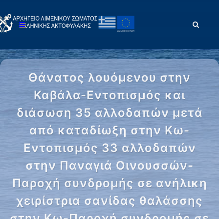
Θάνατος λουόμενου στην
Καβάλα-Εντοπισμός και
διάσωση 35 αλλοδαπών μετά
από καταδίωξη στην Κω-
Εντοπισμός 33 αλλοδαπών
στην Παναγιά Οινουσσών-
Παροχή συνδρομής σε ανήλικη
χειρίστρια σανίδας θαλάσσης
στην Κω-Παροχή συνδρομής σε