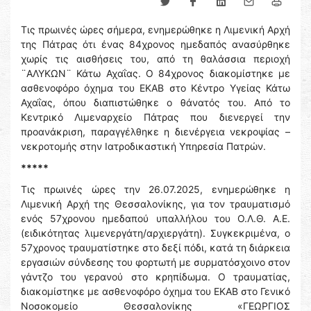
Τις πρωινές ώρες σήμερα, ενημερώθηκε η Λιμενική Αρχή
της Πάτρας ότι ένας 84χρονος ημεδαπός ανασύρθηκε
χωρίς τις αισθήσεις του, από τη θαλάσσια περιοχή
¨ΑΛΥΚΩΝ¨ Κάτω Αχαΐας. Ο 84χρονος διακομίστηκε με
ασθενοφόρο όχημα του ΕΚΑΒ στο Κέντρο Υγείας Κάτω
Αχαΐας, όπου διαπιστώθηκε ο θάνατός του. Από το
Κεντρικό Λιμεναρχείο Πάτρας που διενεργεί την
προανάκριση, παραγγέλθηκε η διενέργεια νεκροψίας –
νεκροτομής στην Ιατροδικαστική Υπηρεσία Πατρών.
*****
Τις πρωινές ώρες την 26.07.2025, ενημερώθηκε η
Λιμενική Αρχή της Θεσσαλονίκης, για τον τραυματισμό
ενός 57χρονου ημεδαπού υπαλλήλου του Ο.Λ.Θ. Α.Ε.
(ειδικότητας λιμενεργάτη/αρχιεργάτη). Συγκεκριμένα, ο
57χρονος τραυματίστηκε στο δεξί πόδι, κατά τη διάρκεια
εργασιών σύνδεσης του φορτωτή με συρματόσχοινο στον
γάντζο του γερανού στο κρηπίδωμα. Ο τραυματίας,
διακομίστηκε με ασθενοφόρο όχημα του ΕΚΑΒ στο Γενικό
Νοσοκομείο Θεσσαλονίκης «ΓΕΩΡΓΙΟΣ