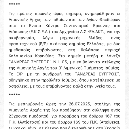
*****
Τις πρώτες πρωινές ώρες σήμερα, ενημερώθηκαν οι
Λιμενικές Αρχές των Ισθμίων και των Αγίων Θεοδώρων
από το Ενιαίο Κέντρο Συντονισμού Έρευνας και
Διάσωσης (Ε.Κ.Σ.Ε.Δ.) του Αρχηγείου Λ.Σ.-ΕΛ.ΑΚΤ., για την
ακυβερνησία, λόγω μηχανικής βλάβης, ενός
ερασιτεχνικού (Ε/Ρ) σκάφους σημαίας Ελλάδας, με δύο
ημεδαπούς επιβαίνοντες, στη θαλάσσια περιοχή
Καλαμακίου Κορινθίας. Στο σημείο μετέβη η λάντζα
¨ΑΝΔΡΕΑΣ ΣΥΓΓΡΟΣ¨ Ν.Ι. 05, με επιβαίνοντα στέλεχος
της Λιμενικής Αρχής του Β’ Λιμενικού Τμήματος Ισθμίας.
Το Ε/Ρ, με τη συνδρομή του ¨ΑΝΔΡΕΑΣ ΣΥΓΓΡΟΣ¨,
οδηγήθηκε στην προβλήτα Ισθμίας, όπου κατέπλευσε με
ασφάλεια, με τους επιβαίνοντες καλά στην υγεία τους.
*****
Τις μεσημβρινές ώρες την 26.07.2025, στελέχη της
Λιμενικής Αρχής της Ίου προέβησαν στη σύλληψη ενός
23χρονου ημεδαπού, για παράβαση του άρθρου 167 του
Π.Κ. (Αντίσταση) και του άρθρου 169 του Π.Κ. (Απείθεια).
Συγκεκριμένα, σε έλεγχο που διενεργήθηκε στη Χερσαία