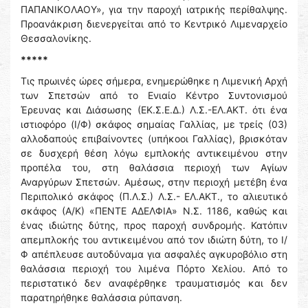
ΠΑΠΑΝΙΚΟΛΑΟΥ», για την παροχή ιατρικής περίθαλψης.
Προανάκριση διενεργείται από το Κεντρικό Λιμεναρχείο
Θεσσαλονίκης.
*****
Τις πρωινές ώρες σήμερα, ενημερώθηκε η Λιμενική Αρχή
των Σπετσών από το Ενιαίο Κέντρο Συντονισμού
Έρευνας και Διάσωσης (ΕΚ.Σ.Ε.Δ.) Λ.Σ.-ΕΛ.ΑΚΤ. ότι ένα
ιστιοφόρο (Ι/Φ) σκάφος σημαίας Γαλλίας, με τρείς (03)
αλλοδαπούς επιβαίνοντες (υπήκοοι Γαλλίας), βρισκόταν
σε δυσχερή θέση λόγω εμπλοκής αντικειμένου στην
προπέλα του, στη θαλάσσια περιοχή των Αγίων
Αναργύρων Σπετσών. Αμέσως, στην περιοχή μετέβη ένα
Περιπολικό σκάφος (Π.Λ.Σ.) Λ.Σ.- ΕΛ.ΑΚΤ., το αλιευτικό
σκάφος (Α/Κ) «ΠΕΝΤΕ ΑΔΕΛΦΙΑ» Ν.Σ. 1186, καθώς και
ένας ιδιώτης δύτης, προς παροχή συνδρομής. Κατόπιν
απεμπλοκής του αντικειμένου από τον ιδιώτη δύτη, το Ι/
Φ απέπλευσε αυτοδύναμα για ασφαλές αγκυροβόλιο στη
θαλάσσια περιοχή του λιμένα Πόρτο Χελίου. Από το
περιστατικό δεν αναφέρθηκε τραυματισμός και δεν
παρατηρήθηκε θαλάσσια ρύπανση.