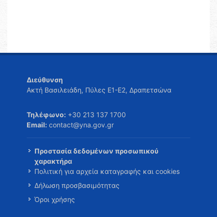
Διεύθυνση
Ακτή Βασιλειάδη, Πύλες Ε1-Ε2, Δραπετσώνα
Τηλέφωνο:
+30 213 137 1700
Email:
contact@yna.gov.gr
Προστασία δεδομένων προσωπικού
χαρακτήρα
Πολιτική για αρχεία καταγραφής και cookies
Δήλωση προσβασιμότητας
Όροι χρήσης