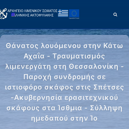
Θάνατος λουόμενου στην Κάτω
Αχαΐα - Τραυματισμός
λιμενεργάτη στη Θεσσαλονίκη -
Παροχή συνδρομής σε
ιστιοφόρο σκάφος στις Σπέτσες
-Ακυβερνησία ερασιτεχνικού
σκάφους στα Ίσθμια - Σύλληψη
ημεδαπού στην Ίο