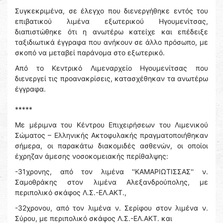
Συγκεκριμένα, σε έλεγχο που διενεργήθηκε εντός του
επιβατικού λιμένα εξωτερικού Ηγουμενίτσας,
διαπιστώθηκε ότι η ανωτέρω κατείχε και επέδειξε
ταξιδιωτικά έγγραφα που ανήκουν σε άλλο πρόσωπο, με
σκοπό να μεταβεί παράνομα στο εξωτερικό.
Από το Κεντρικό Λιμεναρχείο Ηγουμενίτσας που
διενεργεί τις προανακρίσεις, κατασχέθηκαν τα ανωτέρω
έγγραφα.
*****
Με μέριμνα του Κέντρου Επιχειρήσεων του Λιμενικού
Σώματος – Ελληνικής Ακτοφυλακής πραγματοποιήθηκαν
σήμερα, οι παρακάτω διακομιδές ασθενών, οι οποίοι
έχρηζαν άμεσης νοσοκομειακής περίθαλψης:
-31χρονης, από τον λιμένα ''ΚΑΜΑΡΙΩΤΙΣΣΑΣ'' ν.
Σαμοθράκης στον λιμένα Αλεξανδρούπολης, με
περιπολικό σκάφος Λ.Σ.-ΕΛ.ΑΚΤ.,
-32χρονου, από τον λιμένα ν. Σερίφου στον λιμένα ν.
Σύρου, με περιπολικό σκάφος Λ.Σ.-ΕΛ.ΑΚΤ. και