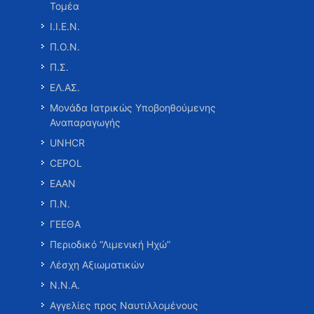
Τομέα
Ι.Ι.Ε.Ν.
Π.Ο.Ν.
Π.Σ.
ΕΛ.ΑΣ.
Μονάδα Ιατρικώς Υποβοηθούμενης
Αναπαραγωγής
UNHCR
CEPOL
ΕΑΑΝ
Π.Ν.
ΓΕΕΘΑ
Περιοδικό “Λιμενική Ηχώ”
Λέσχη Αξιωματικών
Ν.Ν.Α.
Αγγελίες προς Ναυτιλλομένους