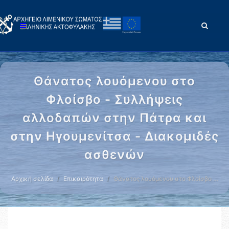
Θάνατος λουόμενου στο
Φλοίσβο - Συλλήψεις
αλλοδαπών στην Πάτρα και
στην Ηγουμενίτσα - Διακομιδές
ασθενών
Αρχική σελίδα
Επικαιρότητα
Θάνατος λουόμενου στο Φλοίσβο …