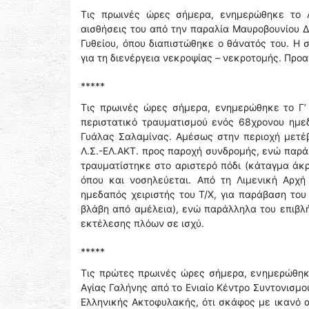
Τις πρωινές ώρες σήμερα, ενημερώθηκε το Λ
αισθήσεις του από την παραλία Μαυροβουνίου 
Γυθείου, όπου διαπιστώθηκε ο θάνατός του. Η 
για τη διενέργεια νεκροψίας – νεκροτομής. Προα
*****
Τις πρωινές ώρες σήμερα, ενημερώθηκε το Γ’ 
περιστατικό τραυματισμού ενός 68χρονου ημε
Γυάλας Σαλαμίνας. Αμέσως στην περιοχή μετέβ
Λ.Σ.-ΕΛ.ΑΚΤ. προς παροχή συνδρομής, ενώ παρά
τραυματίστηκε στο αριστερό πόδι (κάταγμα άκρ
όπου και νοσηλεύεται. Από τη Λιμενική Αρχή
ημεδαπός χειριστής του Τ/Χ, για παράβαση του
βλάβη από αμέλεια), ενώ παράλληλα του επιβλ
εκτέλεσης πλόων σε ισχύ.
*****
Τις πρώτες πρωινές ώρες σήμερα, ενημερώθηκ
Αγίας Γαλήνης από το Ενιαίο Κέντρο Συντονισμο
Ελληνικής Ακτοφυλακής, ότι σκάφος με ικανό α