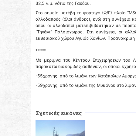
32,5 ν.μ. νότια της Γαύδου.
Στο σημείο μετέβη το φορτηγό (Φ/Γ) πλοίο “M
αλλοδαπούς (όλοι άνδρες), ενώ στη συνέχεια κ
όπου οι αλλοδαποί μετεπιβιβάστηκαν σε περιπ
“Τηγάνι” Παλαιόχωρας. Στη συνέχεια, οι αλλ
εκθεσιακού χώρου Αγυιάς Χανίων. Προανάκριση δ
*****
Με μέριμνα του Κέντρου Επιχειρήσεων του Λ
παρακάτω διακομιδές ασθενών, οι οποίοι έχρηζ
-55χρονης, από το λιμάνι των Κατάπολων Αμοργού
-59χρονης, από το λιμάνι της Μυκόνου στο λιμάν
Σχετικές εικόνες