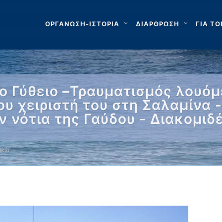
ΟΡΓΑΝΩΣΗ-ΙΣΤΟΡΙΑ
ΔΙΑΡΘΡΩΣΗ
ΓΙΑ ΤΟ
ο Γύθειο –Τραυματισμός λουό
υ χειριστή του στη Σαλαμίνα -
 νότια της Γαύδου - Διακομιδ
ειο …