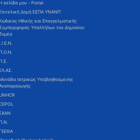
Η σελίδα μου - Portal
Επιτελική Δομή ΕΣΠΑ ΥΝΑΝΠ
Κώδικας Ηθικής και Επαγγελματικής
Συμπεριφοράς Υπαλλήλων του Δημοσίου
Τομέα
Ι.Ι.Ε.Ν.
Π.Ο.Ν.
Π.Σ.
ΕΛ.ΑΣ.
Μονάδα Ιατρικώς Υποβοηθούμενης
Αναπαραγωγής
UNHCR
CEPOL
ΕΑΑΝ
Π.Ν.
ΓΕΕΘΑ