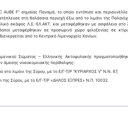
SC AUBE F” σημαίας Παναμά, το οποίο εντόπισε και περισυνέλλ
ατέπλευσε στη θαλάσσια περιοχή έξω από το λιμάνι της Παλαιό
ολικό σκάφος Λ.Σ.-ΕΛ.ΑΚΤ. και μεταφέρθηκαν με ασφάλεια στο 
οδαποί μεταφέρθηκαν σε προσωρινό χώρο φιλοξενίας σε κτίρι
ιενεργείται από το Κεντρικό Λιμεναρχείο Χανίων.
ιμενικού Σώματος – Ελληνικής Ακτοφυλακής πραγματοποιήθηκ
αν άμεσης νοσοκομειακής περίθαλψης:
 στο λιμάνι της Σύρου, με το Ε/Γ-Τ/Ρ “ΚΥΡΙΑΡΧΟΣ V” N.N. 67,
ι της Σύρου, με το Ε/Γ-Τ/Ρ «ΔΗΛΟΣ ΕΞΠΡΕΣ» Ν.Π. 10032.