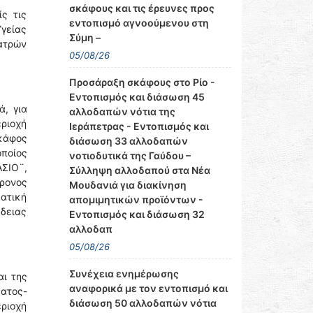
σκάφους και τις έρευνες προς
ς τις
εντοπισμό αγνοούμενου στη
Υγείας
Σύμη –
Πατρών
05/08/26
Προσάραξη σκάφους στο Ρίο -
Εντοπισμός και διάσωση 45
ά, για
αλλοδαπών νότια της
ριοχή
Ιεράπετρας - Εντοπισμός και
σκάφος
διάσωση 33 αλλοδαπών
οποίος
νοτιοδυτικά της Γαύδου –
ΑΣΙΟ¨,
Σύλληψη αλλοδαπού στα Νέα
ρονος
Μουδανιά για διακίνηση
ματική
απομιμητικών προϊόντων -
άδειας
Εντοπισμός και διάσωση 32
αλλοδαπ
05/08/26
Συνέχεια ενημέρωσης
ι της
αναφορικά με τον εντοπισμό και
ματος-
διάσωση 50 αλλοδαπών νότια
εριοχή