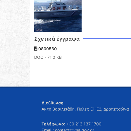
Σχετικά έγγραφα
0809560
DOC
- 71,0 KB
Διεύθυνση
Ακτή Βασιλειάδη, Πύλες Ε1-Ε2, Δραπετσώνα
Τηλέφωνο:
+30 213 137 1700
Email:
contact@yna.gov.gr