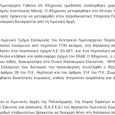
ιμεναρχείο Γυθείου ότι 65χρονος ημεδαπός ανασύρθηκε χωρί
Δήμου ανατολικής Μάνης. Ο 65χρονος μεταφέρθηκε στο Κέντρο 
σορός πρόκειται να μεταφερθεί στην Ιατροδικαστική Υπηρεσία 
νάκριση διενεργείται από τη Λιμενική Αρχή.
Λιμενικό Τμήμα Σαλαμίνας του Κεντρικού Λιμεναρχείου Πειραι
δαπού λουόμενου από ταχύπλοο (Τ/Χ) σκάφος, στη θαλάσσια πε
ησαν ένα περιπολικό όχημα Λ.Σ.-ΕΛ.ΑΚΤ. και ένα περιπολικό 
λληλα κλήθηκε και ασθενοφόρο όχημα του ΕΚΑΒ. Ο 68χρονος, ο 
ου πόδα), διακομίστηκε στο Γενικό Νοσοκομείο Ελευσίνας ¨ΘΡΙ
 Σαλαμίνας που διενεργεί την προανάκριση, συνελήφθη ο 80χ
 άρθρου 28 του Π.Κ. (Αμέλεια) και του άρθρου 314 του Π.Κ. (Σω
ήθηκαν διοικητικές κυρώσεις, καθώς στερούταν ασφάλισης και 
αν οι Λιμενικές Αρχές της Παλαιόχωρας, της Χώρας Σφακίων κα
ύ Έρευνας και Διάσωσης (Ε.Κ.Σ.Ε.Δ.) του Αρχηγείου Λιμενικού Σώ
ριθμό επιβαινόντων βρίσκεται σε δυσχερή θέση στη θαλάσσια π