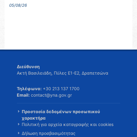
05/08/26
Διεύθυνση
Ακτή Βασιλειάδη, Πύλες Ε1-Ε2, Δραπετσώνα
Τηλέφωνο:
+30 213 137 1700
Email:
contact@yna.gov.gr
Προστασία δεδομένων προσωπικού
χαρακτήρα
Πολιτική για αρχεία καταγραφής και cookies
Δήλωση προσβασιμότητας