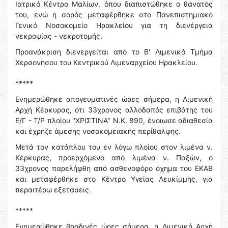
Ιατρικό Κέντρο Μαλίων, όπου διαπιστώθηκε ο θάνατός
του, ενώ η σορός μεταφέρθηκε στο Πανεπιστημιακό
Γενικό Νοσοκομείο Ηρακλείου για τη διενέργεια
νεκροψίας - νεκροτομής.
Προανάκριση διενεργείται από το Β' Λιμενικό Τμήμα
Χερσονήσου του Κεντρικού Λιμεναρχείου Ηρακλείου.
*****
Ενημερώθηκε απογευματινές ώρες σήμερα, η Λιμενική
Αρχή Κέρκυρας, ότι 33χρονος αλλοδαπός επιβάτης του
Ε/Γ - Τ/Ρ πλοίου ''ΧΡΙΣΤΙΝΑ" Ν.Κ. 890, ένοιωσε αδιαθεσία
και έχρηζε άμεσης νοσοκομειακής περίθαλψης.
Μετά τον κατάπλου του εν λόγω πλοίου στον λιμένα ν.
Κέρκυρας, προερχόμενο από λιμένα ν. Παξών, ο
33χρονος παρελήφθη από ασθενοφόρο όχημα του ΕΚΑΒ
και μεταφέρθηκε στο Κέντρο Υγείας Λευκίμμης, για
περαιτέρω εξετάσεις.
*****
Ενημερώθηκε βραδινές ώρες σήμερα, η Λιμενική Αρχή