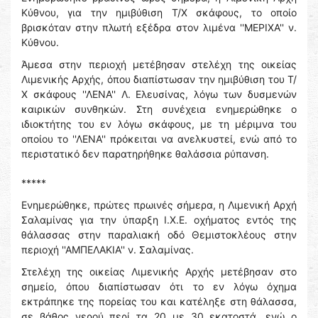
Κύθνου, για την ημιβύθιση Τ/Χ σκάφους, το οποίο
βρισκόταν στην πλωτή εξέδρα στον λιμένα ''ΜΕΡΙΧΑ'' ν.
Κύθνου.
Άμεσα στην περιοχή μετέβησαν στελέχη της οικείας
Λιμενικής Αρχής, όπου διαπίστωσαν την ημιβύθιση του Τ/
Χ σκάφους ''ΛΕΝΑ'' Λ. Ελευσίνας, λόγω των δυσμενών
καιρικών συνθηκών. Στη συνέχεια ενημερώθηκε ο
ιδιοκτήτης του εν λόγω σκάφους, με τη μέριμνα του
οποίου το ''ΛΕΝΑ'' πρόκειται να ανελκυστεί, ενώ από το
περιστατικό δεν παρατηρήθηκε θαλάσσια ρύπανση.
*****
Ενημερώθηκε, πρώτες πρωινές σήμερα, η Λιμενική Αρχή
Σαλαμίνας για την ύπαρξη Ι.Χ.Ε. οχήματος εντός της
θάλασσας στην παραλιακή οδό Θεμιστοκλέους στην
περιοχή ''ΑΜΠΕΛΑΚΙΑ'' ν. Σαλαμίνας.
Στελέχη της οικείας Λιμενικής Αρχής μετέβησαν στο
σημείο, όπου διαπίστωσαν ότι το εν λόγω όχημα
εκτράπηκε της πορείας του και κατέληξε στη θάλασσα,
σε βάθος νερού περί τα 20 με 30 εκατοστά, ενώ ο