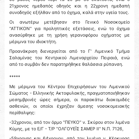
21χρονος ημεδαπός οδηγός και η 22χρονη ημεδαπή
συνοδηγός εξήλθαν από το όχημα, καλά στην υγεία τους.
Οι ανωτέρω μετέβησαν στο Γενικό Νοσοκομείο
''ΑΤΤΙΚΟΝ'' για προληπτικές εξετάσεις, ενώ το όχημα
ανασύρθηκε με τη χρήση γερανοφόρου οχήματος με
μέριμνα του ιδιοκτήτη.
Προανάκριση διενεργείται από το Γ' Λιμενικό Τμήμα
Σαλαμίνας του Κεντρικού Λιμεναρχείου Πειραιά, ενώ
από το συμβάν δεν παρατηρήθηκε θαλάσσια ρύπανση.
*****
Με μέριμνα του Κέντρου Επιχειρήσεων του Λιμενικού
Σώματος - Ελληνικής Ακτοφυλακής, πραγματοποιήθηκαν
μεσημβρινές ώρες σήμερα, οι παρακάτω διακομιδές
ασθενών, οι οποίοι έχρηζαν άμεσης νοσοκομειακής
περίθαλψης:
-32χρονου, από τον όρμο ''ΠΕΥΚΟ'' ν. Σκύρου στον λιμένα
Κύμης, με το Ε/Γ - Τ/Ρ ''ΟΛΓΟΥΕΪΣ ΣΑΜΕΡ ΙΙ'' Ν.Π. 7126,
-59χρονης και 64χρονου, από τον λιμένα ν. Κέρκυρας