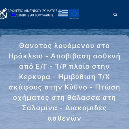
Θάνατος λουόμενου στο
Ηράκλειο - Αποβίβαση ασθενή
από Ε/Γ - Τ/Ρ πλοίο στην
Κέρκυρα - Ημιβύθιση Τ/Χ
σκάφους στην Κύθνο - Πτώση
οχήματος στη θάλασσα στη
Σαλαμίνα - Διακομιδές
ασθενών