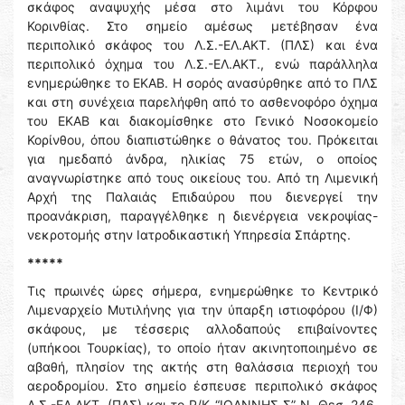
σκάφος αναψυχής μέσα στο λιμάνι του Κόρφου
Κορινθίας. Στο σημείο αμέσως μετέβησαν ένα
περιπολικό σκάφος του Λ.Σ.-ΕΛ.ΑΚΤ. (ΠΛΣ) και ένα
περιπολικό όχημα του Λ.Σ.-ΕΛ.ΑΚΤ., ενώ παράλληλα
ενημερώθηκε το ΕΚΑΒ. Η σορός ανασύρθηκε από το ΠΛΣ
και στη συνέχεια παρελήφθη από το ασθενοφόρο όχημα
του ΕΚΑΒ και διακομίσθηκε στο Γενικό Νοσοκομείο
Κορίνθου, όπου διαπιστώθηκε ο θάνατος του. Πρόκειται
για ημεδαπό άνδρα, ηλικίας 75 ετών, ο οποίος
αναγνωρίστηκε από τους οικείους του. Από τη Λιμενική
Αρχή της Παλαιάς Επιδαύρου που διενεργεί την
προανάκριση, παραγγέλθηκε η διενέργεια νεκροψίας-
νεκροτομής στην Ιατροδικαστική Υπηρεσία Σπάρτης.
*****
Τις πρωινές ώρες σήμερα, ενημερώθηκε το Κεντρικό
Λιμεναρχείο Μυτιλήνης για την ύπαρξη ιστιοφόρου (Ι/Φ)
σκάφους, με τέσσερις αλλοδαπούς επιβαίνοντες
(υπήκοοι Τουρκίας), το οποίο ήταν ακινητοποιημένο σε
αβαθή, πλησίον της ακτής στη θαλάσσια περιοχή του
αεροδρομίου. Στο σημείο έσπευσε περιπολικό σκάφος
Λ.Σ.-ΕΛ.ΑΚΤ. (ΠΛΣ) και το Ρ/Κ “ΙΩΑΝΝΗΣ Σ” Ν. Θεσ. 246,