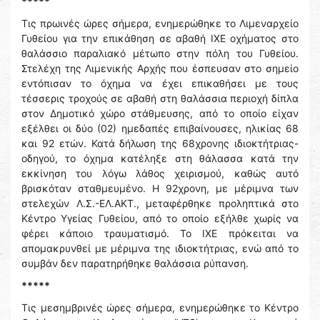
*****
Τις πρωινές ώρες σήμερα, ενημερώθηκε το Λιμεναρχείο
Γυθείου για την επικάθηση σε αβαθή ΙΧΕ οχήματος στο
θαλάσσιο παραλιακό μέτωπο στην πόλη του Γυθείου.
Στελέχη της Λιμενικής Αρχής που έσπευσαν στο σημείο
εντόπισαν το όχημα να έχει επικαθήσει με τους
τέσσερις τροχούς σε αβαθή στη θαλάσσια περιοχή δίπλα
στον Δημοτικό χώρο στάθμευσης, από το οποίο είχαν
εξέλθει οι δύο (02) ημεδαπές επιβαίνουσες, ηλικίας 68
και 92 ετών. Κατά δήλωση της 68χρονης ιδιοκτήτριας-
οδηγού, το όχημα κατέληξε στη θάλασσα κατά την
εκκίνηση του λόγω λάθος χειρισμού, καθώς αυτό
βρισκόταν σταθμευμένο. Η 92χρονη, με μέριμνα των
στελεχών Λ.Σ.-ΕΛ.ΑΚΤ., μεταφέρθηκε προληπτικά στο
Κέντρο Υγείας Γυθείου, από το οποίο εξήλθε χωρίς να
φέρει κάποιο τραυματισμό. Το ΙΧΕ πρόκειται να
απομακρυνθεί με μέριμνα της ιδιοκτήτριας, ενώ από το
συμβάν δεν παρατηρήθηκε θαλάσσια ρύπανση.
*****
Τις μεσημβρινές ώρες σήμερα, ενημερώθηκε το Κέντρο