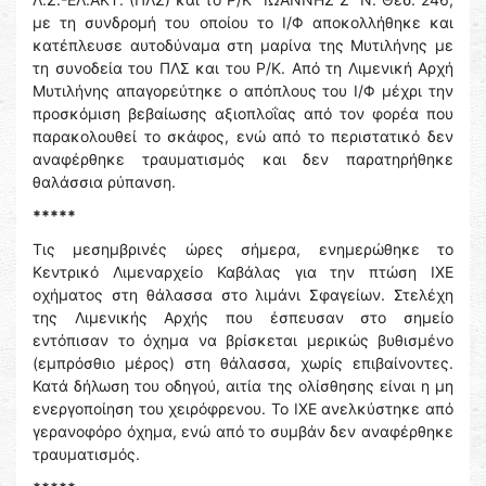
με τη συνδρομή του οποίου το Ι/Φ αποκολλήθηκε και
κατέπλευσε αυτοδύναμα στη μαρίνα της Μυτιλήνης με
τη συνοδεία του ΠΛΣ και του Ρ/Κ. Από τη Λιμενική Αρχή
Μυτιλήνης απαγορεύτηκε ο απόπλους του Ι/Φ μέχρι την
προσκόμιση βεβαίωσης αξιοπλοΐας από τον φορέα που
παρακολουθεί το σκάφος, ενώ από το περιστατικό δεν
αναφέρθηκε τραυματισμός και δεν παρατηρήθηκε
θαλάσσια ρύπανση.
*****
Τις μεσημβρινές ώρες σήμερα, ενημερώθηκε το
Κεντρικό Λιμεναρχείο Καβάλας για την πτώση ΙΧΕ
οχήματος στη θάλασσα στο λιμάνι Σφαγείων. Στελέχη
της Λιμενικής Αρχής που έσπευσαν στο σημείο
εντόπισαν το όχημα να βρίσκεται μερικώς βυθισμένο
(εμπρόσθιο μέρος) στη θάλασσα, χωρίς επιβαίνοντες.
Κατά δήλωση του οδηγού, αιτία της ολίσθησης είναι η μη
ενεργοποίηση του χειρόφρενου. Το ΙΧΕ ανελκύστηκε από
γερανοφόρο όχημα, ενώ από το συμβάν δεν αναφέρθηκε
τραυματισμός.