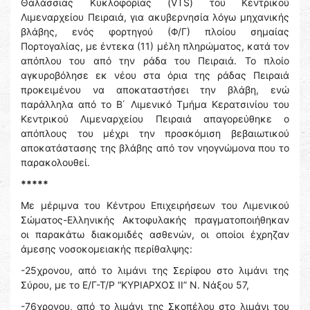
Θαλάσσιας Κυκλοφορίας (VTS) του Κεντρικού
Λιμεναρχείου Πειραιά, για ακυβερνησία λόγω μηχανικής
βλάβης, ενός φορτηγού (Φ/Γ) πλοίου σημαίας
Πορτογαλίας, με έντεκα (11) μέλη πληρώματος, κατά τον
απόπλου του από την ράδα του Πειραιά. Το πλοίο
αγκυροβόλησε εκ νέου στα όρια της ράδας Πειραιά
προκειμένου να αποκαταστήσει την βλάβη, ενώ
παράλληλα από το Β΄ Λιμενικό Τμήμα Κερατσινίου του
Κεντρικού Λιμεναρχείου Πειραιά απαγορεύθηκε ο
απόπλους του μέχρι την προσκόμιση βεβαιωτικού
αποκατάστασης της βλάβης από τον νηογνώμονα που το
παρακολουθεί.
*****
Με μέριμνα του Κέντρου Επιχειρήσεων του Λιμενικού
Σώματος-Ελληνικής Ακτοφυλακής πραγματοποιήθηκαν
οι παρακάτω διακομιδές ασθενών, οι οποίοι έχρηζαν
άμεσης νοσοκομειακής περίθαλψης:
-25χρονου, από το λιμάνι της Σερίφου στο λιμάνι της
Σύρου, με το Ε/Γ-Τ/Ρ “ΚΥΡΙΑΡΧΟΣ ΙΙ” Ν. Νάξου 57,
-76χρονου, από το λιμάνι της Σκοπέλου στο λιμάνι του