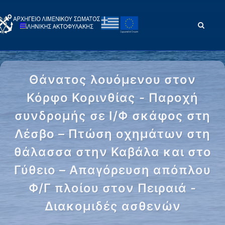
Θάνατος λουόμενου στον
Κόρφο Κορινθίας - Παροχή
συνδρομής σε Ι/Φ σκάφος στη
Λέσβο – Πτώση οχημάτων στη
θάλασσα στην Καβάλα και στο
Γύθειο – Απαγόρευση απόπλου
Φ/Γ πλοίου στον Πειραιά -
Διακομιδές ασθενών