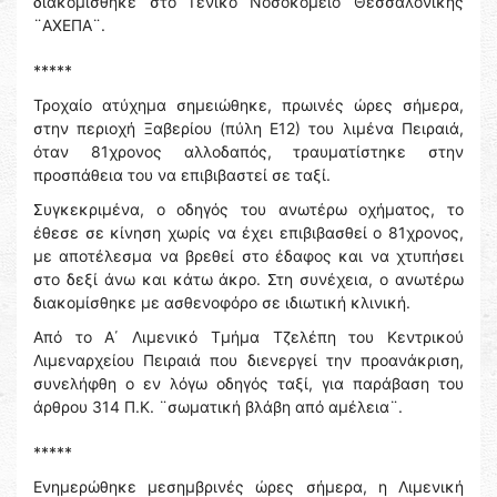
διακομίσθηκε στο Γενικό Νοσοκομείο Θεσσαλονίκης
¨ΑΧΕΠΑ¨.
*****
Τροχαίο ατύχημα σημειώθηκε, πρωινές ώρες σήμερα,
στην περιοχή Ξαβερίου (πύλη Ε12) του λιμένα Πειραιά,
όταν 81χρονος αλλοδαπός, τραυματίστηκε στην
προσπάθεια του να επιβιβαστεί σε ταξί.
Συγκεκριμένα, ο οδηγός του ανωτέρω οχήματος, το
έθεσε σε κίνηση χωρίς να έχει επιβιβασθεί ο 81χρονος,
με αποτέλεσμα να βρεθεί στο έδαφος και να χτυπήσει
στο δεξί άνω και κάτω άκρο. Στη συνέχεια, ο ανωτέρω
διακομίσθηκε με ασθενοφόρο σε ιδιωτική κλινική.
Από το Α΄ Λιμενικό Τμήμα Τζελέπη του Κεντρικού
Λιμεναρχείου Πειραιά που διενεργεί την προανάκριση,
συνελήφθη ο εν λόγω οδηγός ταξί, για παράβαση του
άρθρου 314 Π.Κ. ¨σωματική βλάβη από αμέλεια¨.
*****
Ενημερώθηκε μεσημβρινές ώρες σήμερα, η Λιμενική