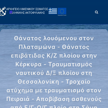
Θάνατος λουόμενου στον
Πλαταμώνα - Θάνατος
επιβάτιδας Κ/Ζ πλοίου στην
Κέρκυρα - Τραυματισμός
ναυτικού Δ/Ξ πλοίου στη
Θεσσαλονίκη - Τροχαίο
ατύχημα με τραυματισμό στον
Πειραιά - Αποβίβαση ασθενούς
από Ε/Γ-Ο/Γ πλοίο στη Σάμη