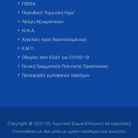
ΓΕΕΘΑ
Περιοδικό “Λιμενική Ηχώ”
Λέσχη Αξιωματικών
Ν.Ν.Α.
Αγγελίες προς Ναυτιλλομένους
Ε.Μ.Υ.
Οδηγίες από ΕΟΔΥ για COVID-19
Γενική Γραμματεία Πολιτικής Προστασίας
Προσφορές εμπορικών παρόχων
Copyright © 2021-25 Λιμενικό Σώμα-Ελληνική Ακτοφυλακή
Υλοποιήθηκε με ίδια μέσα με χρήση ελεύθερου και ανοιχτού