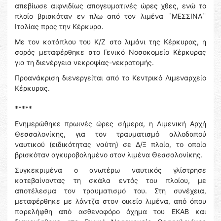
απεβίωσε αιφνιδίως απογευματινές ώρες χθες, ενώ το
πλοίο βρισκόταν εν πλω από τον λιμένα ¨ΜΕΣΣΙΝΑ¨
Ιταλίας προς την Κέρκυρα.
Με τον κατάπλου του Κ/Ζ στο λιμάνι της Κέρκυρας, η
σορός μεταφέρθηκε στο Γενικό Νοσοκομείο Κέρκυρας
για τη διενέργεια νεκροψίας-νεκροτομής.
Προανάκριση διενεργείται από το Κεντρικό Λιμεναρχείο
Κέρκυρας.
*****
Ενημερώθηκε πρωινές ώρες σήμερα, η Λιμενική Αρχή
Θεσσαλονίκης, για τον τραυματισμό αλλοδαπού
ναυτικού (ειδικότητας ναύτη) σε Δ/Ξ πλοίο, το οποίο
βρισκόταν αγκυροβολημένο στον λιμένα Θεσσαλονίκης.
Συγκεκριμένα ο ανωτέρω ναυτικός γλίστρησε
κατεβαίνοντας τη σκάλα εντός του πλοίου, με
αποτέλεσμα τον τραυματισμό του. Στη συνέχεια,
μεταφέρθηκε με λάντζα στον οικείο λιμένα, από όπου
παρελήφθη από ασθενοφόρο όχημα του ΕΚΑΒ και