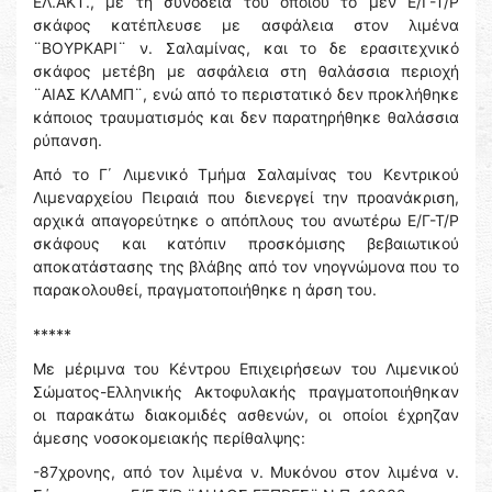
ΕΛ.ΑΚΤ., με τη συνοδεία του οποίου το μεν Ε/Γ-Τ/Ρ
σκάφος κατέπλευσε με ασφάλεια στον λιμένα
¨ΒΟΥΡΚΑΡΙ¨ ν. Σαλαμίνας, και το δε ερασιτεχνικό
σκάφος μετέβη με ασφάλεια στη θαλάσσια περιοχή
¨ΑΙΑΣ ΚΛΑΜΠ¨, ενώ από το περιστατικό δεν προκλήθηκε
κάποιος τραυματισμός και δεν παρατηρήθηκε θαλάσσια
ρύπανση.
Από το Γ΄ Λιμενικό Τμήμα Σαλαμίνας του Κεντρικού
Λιμεναρχείου Πειραιά που διενεργεί την προανάκριση,
αρχικά απαγορεύτηκε ο απόπλους του ανωτέρω Ε/Γ-Τ/Ρ
σκάφους και κατόπιν προσκόμισης βεβαιωτικού
αποκατάστασης της βλάβης από τον νηογνώμονα που το
παρακολουθεί, πραγματοποιήθηκε η άρση του.
*****
Με μέριμνα του Κέντρου Επιχειρήσεων του Λιμενικού
Σώματος-Ελληνικής Ακτοφυλακής πραγματοποιήθηκαν
οι παρακάτω διακομιδές ασθενών, οι οποίοι έχρηζαν
άμεσης νοσοκομειακής περίθαλψης:
-87χρονης, από τον λιμένα ν. Μυκόνου στον λιμένα ν.