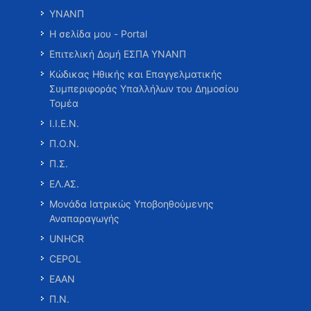
ΥΝΑΝΠ
Η σελίδα μου - Portal
Επιτελική Δομή ΕΣΠΑ ΥΝΑΝΠ
Κώδικας Ηθικής και Επαγγελματικής
Συμπεριφοράς Υπαλλήλων του Δημοσίου
Τομέα
Ι.Ι.Ε.Ν.
Π.Ο.Ν.
Π.Σ.
ΕΛ.ΑΣ.
Μονάδα Ιατρικώς Υποβοηθούμενης
Αναπαραγωγής
UNHCR
CEPOL
ΕΑΑΝ
Π.Ν.