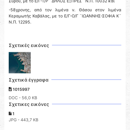
Σύρου, με το Ε/Γ-Τ/Ρ ¨ΔΗΛΟΣ ΕΞΠΡΕΣ¨ Ν.Π. 10032 και
-58χρονης, από τον λιμένα ν. Θάσου στον λιμένα
Κεραμωτής Καβάλας, με το Ε/Γ-Ο/Γ ¨ΙΩΑΝΝΗΣ-ΣΟΦΙΑ Κ¨
Ν.Π. 12295.
Σχετικές εικόνες
Σχετικά έγγραφα
1015997
DOC
- 56,0 KB
Σχετικες εικόνες
1
JPG - 443,7 KB