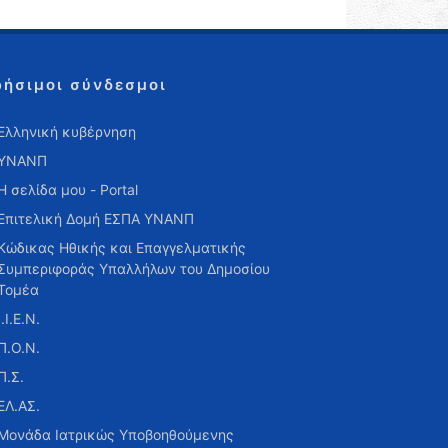
ρήσιμοι σύνδεσμοι
Ελληνική κυβέρνηση
ΥΝΑΝΠ
Η σελίδα μου - Portal
Επιτελική Δομή ΕΣΠΑ ΥΝΑΝΠ
Κώδικας Ηθικής και Επαγγελματικής
Συμπεριφοράς Υπαλλήλων του Δημοσίου
Τομέα
Ι.Ι.Ε.Ν.
Π.Ο.Ν.
Π.Σ.
ΕΛ.ΑΣ.
Μονάδα Ιατρικώς Υποβοηθούμενης