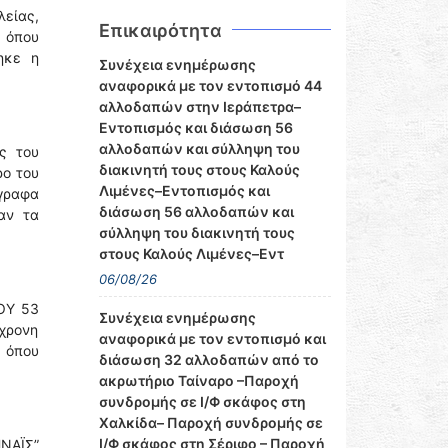
λείας,
Επικαιρότητα
 όπου
ηκε η
Συνέχεια ενημέρωσης
αναφορικά με τον εντοπισμό 44
αλλοδαπών στην Ιεράπετρα–
Εντοπισμός και διάσωση 56
αλλοδαπών και σύλληψη του
ς του
διακινητή τους στους Καλούς
ρο του
Λιμένες–Εντοπισμός και
γραφα
διάσωση 56 αλλοδαπών και
αν τα
σύλληψη του διακινητή τους
στους Καλούς Λιμένες–Εντ
06/08/26
ΞΟΥ 53
Συνέχεια ενημέρωσης
8χρονη
αναφορικά με τον εντοπισμό και
 όπου
διάσωση 32 αλλοδαπών από το
ακρωτήριο Ταίναρο –Παροχή
συνδρομής σε Ι/Φ σκάφος στη
Χαλκίδα– Παροχή συνδρομής σε
Ι/Φ σκάφος στη Σέριφο – Παροχή
ΗΝΑΪΣ”