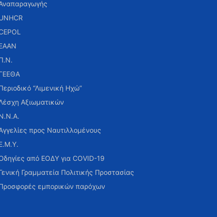
Αναπαραγωγής
UNHCR
CEPOL
ΕΑΑΝ
Π.Ν.
ΓΕΕΘΑ
Περιοδικό “Λιμενική Ηχώ”
Λέσχη Αξιωματικών
Ν.Ν.Α.
Αγγελίες προς Ναυτιλλομένους
Ε.Μ.Υ.
Οδηγίες από ΕΟΔΥ για COVID-19
Γενική Γραμματεία Πολιτικής Προστασίας
Προσφορές εμπορικών παρόχων