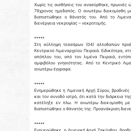
Χωρίς τις αισθήσεις του ανασύρθηκε, πρωινές 
79χρονος ημεδαπός. Ο ανωτέρω διεκομίσθη μ
διαπιστώθηκε ο θάνατός του. Από το Λιμενα
διενέργεια νεκροψίας – νεκροτομής.
*****
Στη σύλληψη τεσσάρων (04) αλλοδαπών προέ
Κεντρικού Λιμεναρχείου Πειραιά. Ειδικότερα, σ
απόπλου του, από τον λιμένα Πειραιά, εντό
αμφιβόλου γνησιότητας. Από το Κεντρικό Λιμ
ανωτέρω έγγραφα.
*****
Ενημερώθηκε η Λιμενική Αρχή Σύρου, βραδινές
και τον συνοδό ιατρό, ότι κατά την διάρκεια τη
κατέληξε εν πλω. Η ανωτέρω διεκομίσθη με
διαπιστώθηκε ο θάνατός της. Προανάκριση διενερ
*****
Ενημερώθηκε, η Λιμενική Αρχή Ζακύνθου, βραδι