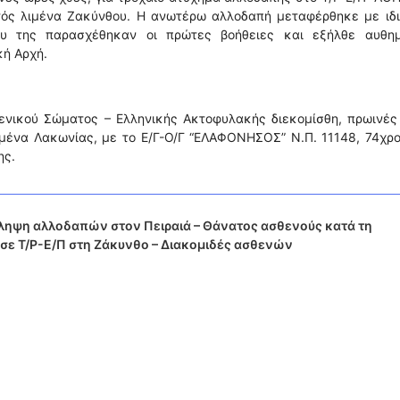
ντός λιμένα Ζακύνθου. Η ανωτέρω αλλοδαπή μεταφέρθηκε με ιδι
υ της παρασχέθηκαν οι πρώτες βοήθειες και εξήλθε αυθημ
κή Αρχή.
μενικού Σώματος – Ελληνικής Ακτοφυλακής διεκομίσθη, πρωινές
ιμένα Λακωνίας, με το Ε/Γ-Ο/Γ “ΕΛΑΦΟΝΗΣΟΣ” Ν.Π. 11148, 74χρ
ης.
ληψη αλλοδαπών στον Πειραιά – Θάνατος ασθενούς κατά τη
 σε Τ/Ρ-Ε/Π στη Ζάκυνθο – Διακομιδές ασθενών