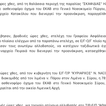
ώρες χθες, από τη θαλάσσια περιοχή της παραλίας “ΣΚΑΦΙΔΙΑΣ” Η
ε ασθενοφόρο όχημα του ΕΚΑΒ στο Γενικό Νοσοκομείο Πύργου,
ρχείο Κατακόλου που διενεργεί την προανάκριση, παραγγέλθ
βησαν, βραδινές ώρες χθες, στελέχη του Γραφείου Ασφάλεια
το πλαίσιο ελέγχων από τα παραπάνω στελέχη, σε Ε/Γ-Ο/Γ πλοίο π
πισαν τους ανωτέρω αλλοδαπούς, να κατέχουν ταξιδιωτικά έγ
εναρχείο Πειραιά που διενεργεί την προανάκριση, κατασχέθηκ
 ώρες χθες, από τον κυβερνήτη του Ε/Γ-Τ/Ρ “ΚΥΡΙΑΡΧΟΣ” Ν. ΝΑ
ς διακομιδής από τον λιμένα ν. Πάρου στον Λιμένα ν. Σύρου, η 7
 ασθενοφόρο όχημα του ΕΚΑΒ στο Γενικό Νοσοκομείο Σύρου,
γείται από την οικεία Λιμενική Αρχή.
νές ώρες χθες, για τροχαίο ατύχημα αλλοδαπής στο Τ/Ρ-Ε/Π “ΑΘ