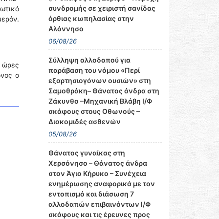
συνδρομής σε χειριστή σανίδας
ωτικό
όρθιας κωπηλασίας στην
ερόν.
Αλόννησο
06/08/26
Σύλληψη αλλοδαπού για
 ώρες
παράβαση του νόμου «Περί
ονος ο
εξαρτησιογόνων ουσιών» στη
Σαμοθράκη– Θάνατος άνδρα στη
Ζάκυνθο –Μηχανική Βλάβη Ι/Φ
σκάφους στους Οθωνούς –
Διακομιδές ασθενών
05/08/26
Θάνατος γυναίκας στη
Χερσόνησο – Θάνατος άνδρα
στον Άγιο Κήρυκο – Συνέχεια
ενημέρωσης αναφορικά με τον
εντοπισμό και διάσωση 7
αλλοδαπών επιβαινόντων Ι/Φ
σκάφους και τις έρευνες προς