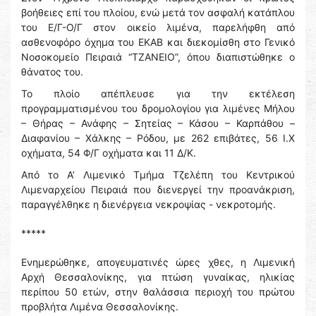
βοήθειες επί του πλοίου, ενώ μετά τον ασφαλή κατάπλου
του Ε/Γ-Ο/Γ στον οικείο λιμένα, παρελήφθη από
ασθενοφόρο όχημα του ΕΚΑΒ και διεκομίσθη στο Γενικό
Νοσοκομείο Πειραιά “ΤΖΑΝΕΙΟ”, όπου διαπιστώθηκε ο
θάνατος του.
Το πλοίο απέπλευσε για την εκτέλεση
προγραμματισμένου του δρομολογίου για λιμένες Μήλου
– Θήρας – Ανάφης – Σητείας – Κάσου – Καρπάθου –
Διαφανίου – Χάλκης – Ρόδου, με 262 επιβάτες, 56 Ι.Χ
οχήματα, 54 Φ/Γ οχήματα και 11 Δ/Κ.
Από το Α’ Λιμενικό Τμήμα Τζελέπη του Κεντρικού
Λιμεναρχείου Πειραιά που διενεργεί την προανάκριση,
παραγγέλθηκε η διενέργεια νεκροψίας - νεκροτομής.
*****
Ενημερώθηκε, απογευματινές ώρες χθες, η Λιμενική
Αρχή Θεσσαλονίκης, για πτώση γυναίκας, ηλικίας
περίπου 50 ετών, στην θαλάσσια περιοχή του πρώτου
προβλήτα Λιμένα Θεσσαλονίκης.