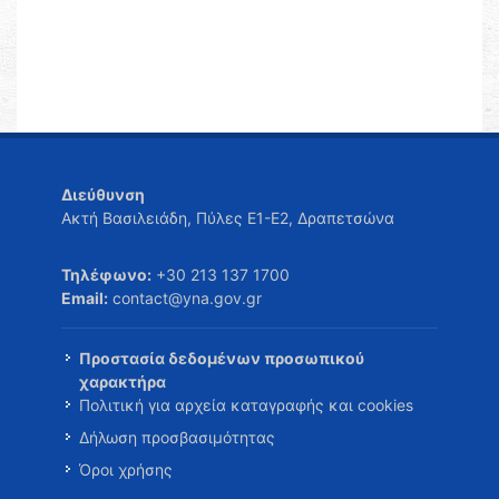
Διεύθυνση
Ακτή Βασιλειάδη, Πύλες Ε1-Ε2, Δραπετσώνα
Τηλέφωνο:
+30 213 137 1700
Email:
contact@yna.gov.gr
Προστασία δεδομένων προσωπικού
χαρακτήρα
Πολιτική για αρχεία καταγραφής και cookies
Δήλωση προσβασιμότητας
Όροι χρήσης