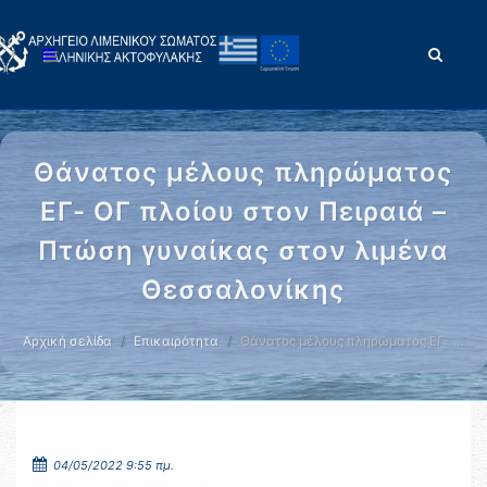
Θάνατος μέλους πληρώματος
ΕΓ- ΟΓ πλοίου στον Πειραιά –
Πτώση γυναίκας στον λιμένα
Θεσσαλονίκης
Αρχική σελίδα
Επικαιρότητα
Θάνατος μέλους πληρώματος ΕΓ- …
04/05/2022 9:55 πμ.