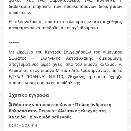
φακός και ένα ψαροντούφεκο, ενώ κινήθηκε η
διαδικασία επιβολής των προβλεπόμενων διοικητικών
κυρώσεων.
Η πλεονάζουσα ποσότητα αλιευμάτων κατασχέθηκε,
προκειμένου να αποδοθεί σε ευαγή ιδρύματα.
*****
Με μέριμνα του Κέντρου Επιχειρήσεων του Λιμενικού
Σώματος – Ελληνικής Ακτοφυλακής διεκομίσθη,
απογευματινές ώρες χθες, από τον λιμένα Καλάμου ν.
Λευκάδας στον λιμένα Μύτικα Αιτωλοακαρνανίας, με το
Ε/Γ-Δ/Ρ "ΙΩΑΝΝΑ" Ν.Ε.110, 26χρονη, η οποία έχρηζε
άμεσης νοσοκομειακής περίθαλψης.
Σχετικά έγγραφα
Θάνατος ναυτικού στα Χανιά - Πτώση άνδρα στη
θάλασσα στον Πειραιά - Αλιευτικός έλεγχος στη
Χαλκίδα - Διακομιδή ασθενούς
DOC
- 52,0 KB