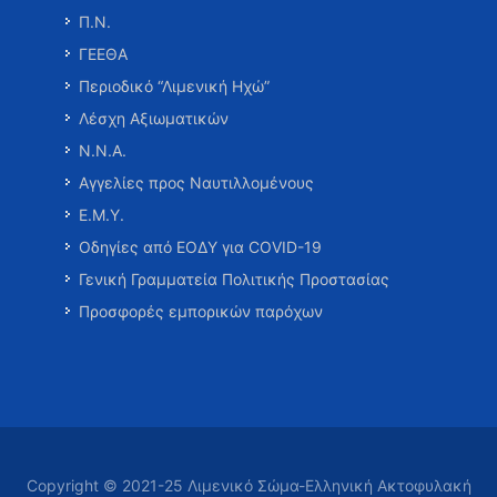
Π.Ν.
ΓΕΕΘΑ
Περιοδικό “Λιμενική Ηχώ”
Λέσχη Αξιωματικών
Ν.Ν.Α.
Αγγελίες προς Ναυτιλλομένους
Ε.Μ.Υ.
Οδηγίες από ΕΟΔΥ για COVID-19
Γενική Γραμματεία Πολιτικής Προστασίας
Προσφορές εμπορικών παρόχων
Copyright © 2021-25 Λιμενικό Σώμα-Ελληνική Ακτοφυλακή