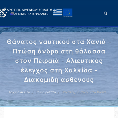
Θάνατος ναυτικού στα Χανιά -
Πτώση άνδρα στη θάλασσα
στον Πειραιά - Αλιευτικός
έλεγχος στη Χαλκίδα -
Διακομιδή ασθενούς
Αρχική σελίδα
Επικαιρότητα
Θάνατος ναυτικού στα Χανιά …