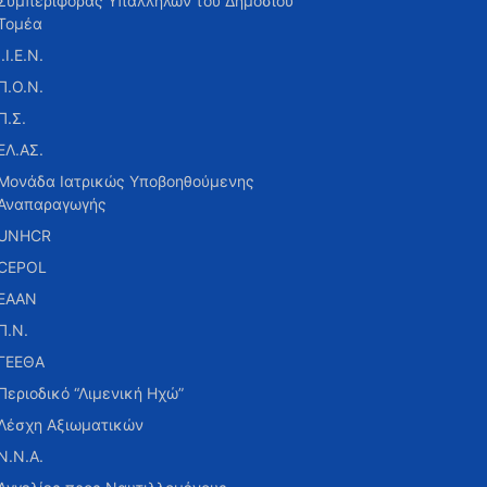
Συμπεριφοράς Υπαλλήλων του Δημοσίου
Τομέα
Ι.Ι.Ε.Ν.
Π.Ο.Ν.
Π.Σ.
ΕΛ.ΑΣ.
Μονάδα Ιατρικώς Υποβοηθούμενης
Αναπαραγωγής
UNHCR
CEPOL
ΕΑΑΝ
Π.Ν.
ΓΕΕΘΑ
Περιοδικό “Λιμενική Ηχώ”
Λέσχη Αξιωματικών
Ν.Ν.Α.