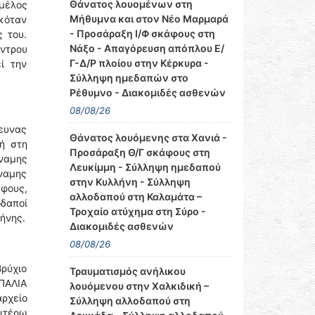
Θάνατος λουομένων στη
μέλος
Μήθυμνα και στον Νέο Μαρμαρά
κόταν
- Προσάραξη Ι/Φ σκάφους στη
ς του.
Νάξο - Απαγόρευση απόπλου Ε/
έντρου
Γ-Δ/Ρ πλοίου στην Κέρκυρα -
ί την
Σύλληψη ημεδαπών στο
Ρέθυμνο - Διακομιδές ασθενών
08/08/26
ρευνας
Θάνατος λουόμενης στα Χανιά -
τή στη
Προσάραξη Θ/Γ σκάφους στη
ύναμης
Λευκίμμη - Σύλληψη ημεδαπού
ναμης
στην Κυλλήνη - Σύλληψη
άφους,
αλλοδαπού στη Καλαμάτα –
δαποί
Τροχαίο ατύχημα στη Σύρο -
ήνης.
Διακομιδές ασθενών
08/08/26
ρύχιο
Τραυματισμός ανήλικου
¨ΠΑΛΙΑ
λουόμενου στην Χαλκιδική –
ρχείο
Σύλληψη αλλοδαπού στη
ιτέρω