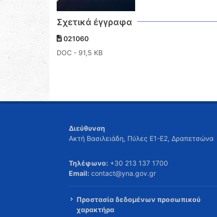
Σχετικά έγγραφα
021060
DOC
- 91,5 KB
Διεύθυνση
Ακτή Βασιλειάδη, Πύλες Ε1-Ε2, Δραπετσώνα
Τηλέφωνο:
+30 213 137 1700
Email:
contact@yna.gov.gr
Προστασία δεδομένων προσωπικού
χαρακτήρα