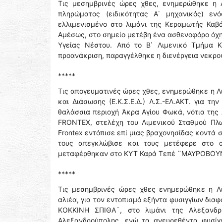
Τις μεσημβρινές ώρες χθες, ενημερώθηκε η 
πληρώματος (ειδικότητας Α΄ μηχανικός) ενό
ελλιμενισμένο στο λιμάνι της Κεραμωτής Καβά
Αμέσως, στο σημείο μετέβη ένα ασθενοφόρο όχη
Υγείας Νέστου. Από το Β΄ Λιμενικό Τμήμα Κ
προανάκριση, παραγγέλθηκε η διενέργεια νεκρο
*****
Τις απογευματινές ώρες χθες, ενημερώθηκε η Λ
και Διάσωσης (Ε.Κ.Σ.Ε.Δ.) Λ.Σ.-ΕΛ.ΑΚΤ. για 
θαλάσσια περιοχή Άκρα Αγίου Φωκά, νότια της
FRONTEX, στελέχη του Λιμενικού Σταθμού Πλω
Frontex εντόπισε επί μιας βραχονησίδας κοντά 
τους απεγκλώβισε και τους μετέφερε στο α
μεταφέρθηκαν στο ΚΥΤ Καρά Τεπέ ¨ΜΑΥΡΟΒΟΥΝΙ¨
*****
Τις μεσημβρινές ώρες χθες ενημερώθηκε η Λι
αλιέα, για τον εντοπισμό εξήντα φυσιγγίων δι
ΚΟΚΚΙΝΗ ΣΠΙΘΑ¨, στο λιμάνι της Αλεξανδρο
Αλεξανδρούπολης, ενώ τα ανευρεθέντα φυσίγγ