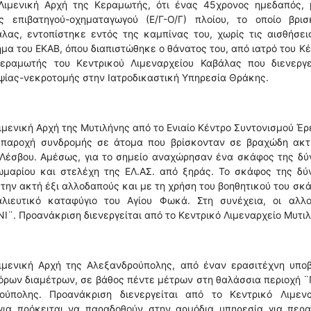
Λιμενική Αρχή της Κεραμωτής, ότι ένας 45χρονος ημεδαπός, 
ς επιβατηγού-οχηματαγωγού (Ε/Γ-Ο/Γ) πλοίου, το οποίο βρισ
λας, εντοπίστηκε εντός της καμπίνας του, χωρίς τις αισθήσει
μα του ΕΚΑΒ, όπου διαπιστώθηκε ο θάνατος του, από ιατρό του Κ
εραμωτής του Κεντρικού Λιμεναρχείου Καβάλας που διενεργε
ψίας-νεκροτομής στην Ιατροδικαστική Υπηρεσία Θράκης.
ιμενική Αρχή της Μυτιλήνης από το Ενιαίο Κέντρο Συντονισμού Έ
την παροχή συνδρομής σε άτομα που βρίσκονταν σε βραχώδη ακ
 Λέσβου. Αμέσως, για το σημείο αναχώρησαν ένα σκάφος της δ
μαρίου και στελέχη της ΕΛ.ΑΣ. από ξηράς. Το σκάφος της δύ
στην ακτή έξι αλλοδαπούς και με τη χρήση του βοηθητικού του σκ
λιευτικό καταφύγιο του Αγίου Φωκά. Στη συνέχεια, οι αλλο
. Προανάκριση διενεργείται από το Κεντρικό Λιμεναρχείο Μυτιλ
μενική Αρχή της Αλεξανδρούπολης, από έναν ερασιτέχνη υποβ
αφόρων διαμέτρων, σε βάθος πέντε μέτρων στη θαλάσσια περιοχή 
ύπολης. Προανάκριση διενεργείται από το Κεντρικό Λιμενα
ια πρόκειται να παραδοθούν στην αρμόδια υπηρεσία για περα