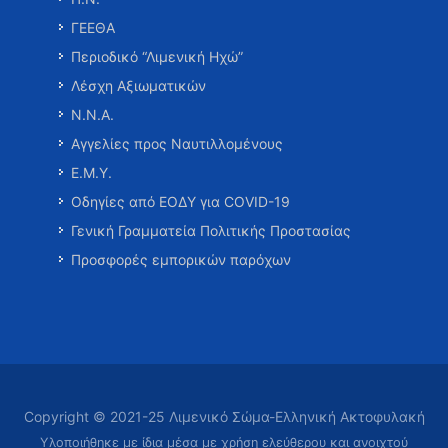
ΓΕΕΘΑ
Περιοδικό “Λιμενική Ηχώ”
Λέσχη Αξιωματικών
Ν.Ν.Α.
Αγγελίες προς Ναυτιλλομένους
Ε.Μ.Υ.
Οδηγίες από ΕΟΔΥ για COVID-19
Γενική Γραμματεία Πολιτικής Προστασίας
Προσφορές εμπορικών παρόχων
Copyright © 2021-25 Λιμενικό Σώμα-Ελληνική Ακτοφυλακή
Υλοποιήθηκε με ίδια μέσα με χρήση ελεύθερου και ανοιχτού