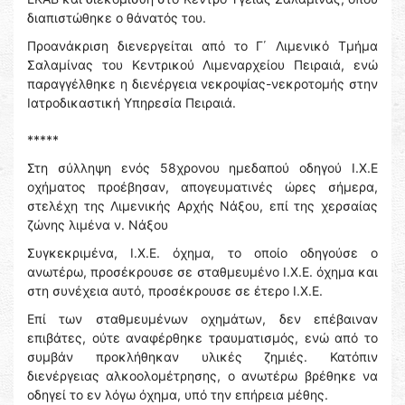
διαπιστώθηκε ο θάνατός του.
Προανάκριση διενεργείται από το Γ΄ Λιμενικό Τμήμα
Σαλαμίνας του Κεντρικού Λιμεναρχείου Πειραιά, ενώ
παραγγέλθηκε η διενέργεια νεκροψίας-νεκροτομής στην
Ιατροδικαστική Υπηρεσία Πειραιά.
*****
Στη σύλληψη ενός 58χρονου ημεδαπού οδηγού Ι.Χ.Ε
οχήματος προέβησαν, απογευματινές ώρες σήμερα,
στελέχη της Λιμενικής Αρχής Νάξου, επί της χερσαίας
ζώνης λιμένα ν. Νάξου
Συγκεκριμένα, Ι.Χ.Ε. όχημα, το οποίο οδηγούσε ο
ανωτέρω, προσέκρουσε σε σταθμευμένο Ι.Χ.Ε. όχημα και
στη συνέχεια αυτό, προσέκρουσε σε έτερο Ι.Χ.Ε.
Επί των σταθμευμένων οχημάτων, δεν επέβαιναν
επιβάτες, ούτε αναφέρθηκε τραυματισμός, ενώ από το
συμβάν προκλήθηκαν υλικές ζημιές. Κατόπιν
διενέργειας αλκοολομέτρησης, ο ανωτέρω βρέθηκε να
οδηγεί το εν λόγω όχημα, υπό την επήρεια μέθης.