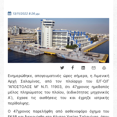
13/11/2022 8:26 μμ.
Ενημερώθηκε, απογευματινές ώρες σήμερα, η Λιμενική
Αρχή Σαλαμίνας, από τον πλοίαρχο του Ε/Γ-Ο/Γ
“ΑΠΟΣΤΟΛΟΣ Μ” Ν.Π. 11903, ότι 47χρονος ημεδαπός
μέλος πληρώματος του πλοίου, (ειδικότητας μηχανικός
Α΄), έχασε τις αισθήσεις του και έχρηζε ιατρικής
περίθαλψης.
Ο 47χρονος παρελήφθη από ασθενοφόρο όχημα του
ΕΚΑΒ και διεκομίσθη στο Κέντρο Υγείας Σαλαμίνας, όπου