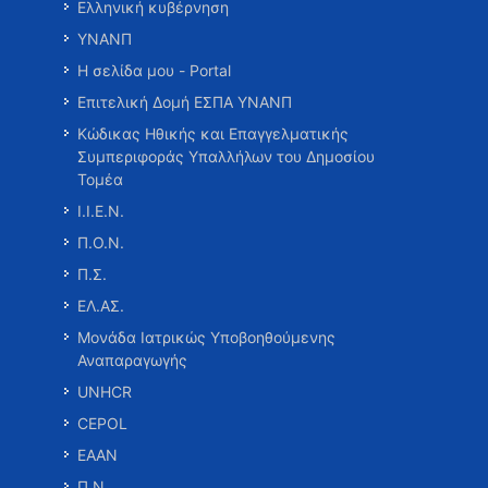
Ελληνική κυβέρνηση
ΥΝΑΝΠ
Η σελίδα μου - Portal
Επιτελική Δομή ΕΣΠΑ ΥΝΑΝΠ
Κώδικας Ηθικής και Επαγγελματικής
Συμπεριφοράς Υπαλλήλων του Δημοσίου
Τομέα
Ι.Ι.Ε.Ν.
Π.Ο.Ν.
Π.Σ.
ΕΛ.ΑΣ.
Μονάδα Ιατρικώς Υποβοηθούμενης
Αναπαραγωγής
UNHCR
CEPOL
ΕΑΑΝ
Π.Ν.