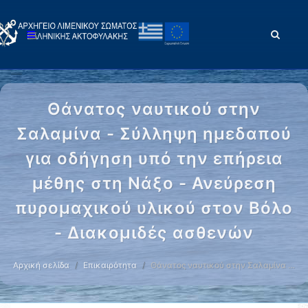
Θάνατος ναυτικού στην
Σαλαμίνα - Σύλληψη ημεδαπού
για οδήγηση υπό την επήρεια
μέθης στη Νάξο - Ανεύρεση
πυρομαχικού υλικού στον Βόλο
- Διακομιδές ασθενών
Αρχική σελίδα
Επικαιρότητα
Θάνατος ναυτικού στην Σαλαμίνα …