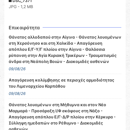
DSC_7371
JPG - 1,2 MB
Επικαιρότητα
Θάνατος αλλοδαπού στην Αίγινα - Θάνατος λουομένων
στη Χερσόνησο και στη Χαλκίδα - Απαγόρευση
απόπλου Ε/Γ-Υ/Γ πλοίου στην Αίγινα - Θαλάσσια
ρύπανση στην Αγία Κυριακή Τρικέρων - Τραυματισμός
άνδρα στη Νεάπολη Βοιών - Διακομιδές ασθενών
09/08/26
Απαγόρευση κολύμβησης σε περιοχές αρμοδιότητας
του Λιμεναρχείου Καρπάθου
09/08/26
Θάνατος λουομένων στη Μήθυμνα και στον Νέο
Μαρμαρά - Προσάραξη Ι/Φ σκάφους στη Νάξο -
Απαγόρευση απόπλου Ε/Γ-Δ/Ρ πλοίου στην Κέρκυρα -
Σύλληψη ημεδαπών στο Ρέθυμνο - Διακομιδές
ασθενών