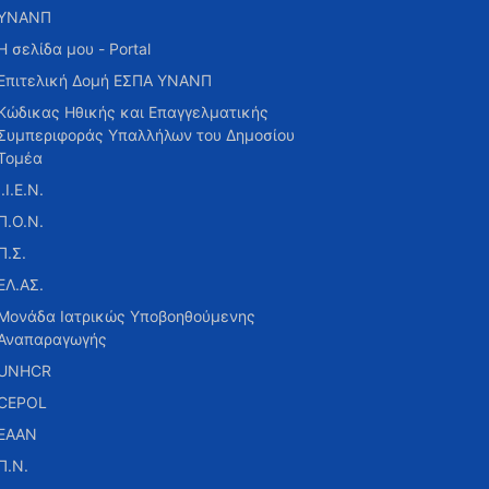
ΥΝΑΝΠ
Η σελίδα μου - Portal
Επιτελική Δομή ΕΣΠΑ ΥΝΑΝΠ
Κώδικας Ηθικής και Επαγγελματικής
Συμπεριφοράς Υπαλλήλων του Δημοσίου
Τομέα
Ι.Ι.Ε.Ν.
Π.Ο.Ν.
Π.Σ.
ΕΛ.ΑΣ.
Μονάδα Ιατρικώς Υποβοηθούμενης
Αναπαραγωγής
UNHCR
CEPOL
ΕΑΑΝ
Π.Ν.