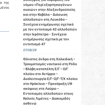
α της
νόμου «Περί εξαρτησιογόνων
μένου
ουσιών» στην Αλεξανδρούπολη
και στην Καβάλα – Διάσωση
αλλοδαπών στη Λευκάδα –
Συνέχεια ενημέρωσης σχετικά
με τον εντοπισμό 42 αλλοδαπών
στην Ιεράπετρα - Συνέχεια
ενημέρωσης σχετικά με τον
εντοπισμό 47
07/08/26
Θάνατος άνδρα στη Χαλκιδική –
Τραυματισμός ναυτικού στη Ρόδο
– Βλάβη καταπέλτη Ε/Γ – Ο/Γ
πλοίου στο Αντίρριο –
Δυσλειτουργία Ε/Γ-Ο/Γ-Τ/Χ πλοίου
στο Ηράκλειο – Προσάραξη Ι/Φ
σκάφους στο Λαύριο –
Εντοπισμός αλλοδαπών στους
Καλούς Λιμένες – Διακομιδές
ασθενώ