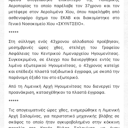
Αεροπορίας το οποίο παρέλαβε τον 37χρονο και τον
μετέφερε στον Αερολιμένα Χίου, όπου παρελήφθη από
ασθενοφόρο όχημα του ΕΚΑΒ και διακομίστηκε στο
Γενικό Νοσοκομείο Χίου «ΣΚΥΛΙΤΣΕΙΟ».
*****
Στη σύλληψη ενός 43χρονου αλλοδαπού προέβησαν,
μεσημβρινές ώρες χθες, στελέχη του Γραφείου
Ασφάλειας του Κεντρικού Λιμεναρχείου Ηγουμενίτσας.
Συγκεκριμένα, σε έλεγχο που διενεργήθηκε εντός του
λιμένα εξωτερικού Ηγουμενίτσας, ο 43χρονος κατείχε
και επέδειξε πλαστά ταξιδιωτικά έγγραφα, με σκοπό την
παράνομη έξοδό του στο εξωτερικό.
Από τη Λιμενική Αρχή Ηγουμενίτσας που διενεργεί την
προανάκριση, κατασχέθηκαν τα πλαστά έγγραφα.
*****
Τις απογευματινές ώρες χθες, ενημερώθηκε η Λιμενική
Αρχή Σαλαμίνας, για περιστατικό μηχανικής βλάβης σε
σκάφος το οποίο ήταν αγκυροβολημένο στην κόκκινη
παραλία της Κακής Βίγλας Σαλαμίνας, με έναν