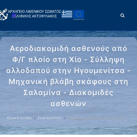
Αεροδιακομιδή ασθενούς από
Φ/Γ πλοίο στη Χίο - Σύλληψη
αλλοδαπού στην Ηγουμενίτσα -
Μηχανική βλάβη σκάφους στη
Σαλαμίνα - Διακομιδές
ασθενών
Αρχική σελίδα
Επικαιρότητα
Αεροδιακομιδή ασθενούς από Φ/Γ …