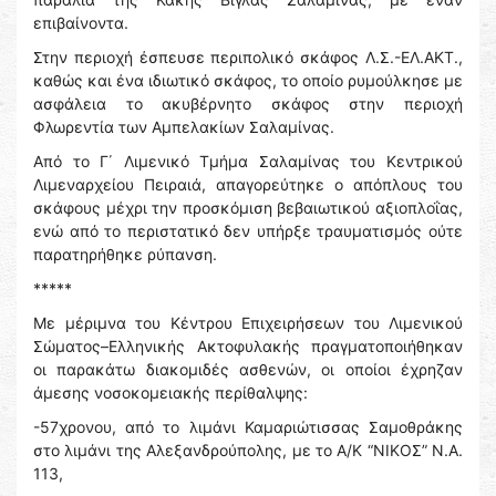
επιβαίνοντα.
Στην περιοχή έσπευσε περιπολικό σκάφος Λ.Σ.-ΕΛ.ΑΚΤ.,
καθώς και ένα ιδιωτικό σκάφος, το οποίο ρυμούλκησε με
ασφάλεια το ακυβέρνητο σκάφος στην περιοχή
Φλωρεντία των Αμπελακίων Σαλαμίνας.
Από το Γ΄ Λιμενικό Τμήμα Σαλαμίνας του Κεντρικού
Λιμεναρχείου Πειραιά, απαγορεύτηκε ο απόπλους του
σκάφους μέχρι την προσκόμιση βεβαιωτικού αξιοπλοΐας,
ενώ από το περιστατικό δεν υπήρξε τραυματισμός ούτε
παρατηρήθηκε ρύπανση.
*****
Με μέριμνα του Κέντρου Επιχειρήσεων του Λιμενικού
Σώματος–Ελληνικής Ακτοφυλακής πραγματοποιήθηκαν
οι παρακάτω διακομιδές ασθενών, οι οποίοι έχρηζαν
άμεσης νοσοκομειακής περίθαλψης:
-57χρονου, από το λιμάνι Καμαριώτισσας Σαμοθράκης
στο λιμάνι της Αλεξανδρούπολης, με το Α/Κ “ΝΙΚΟΣ” Ν.Α.
113,