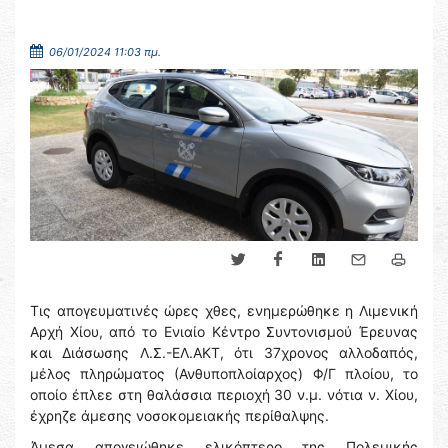
06/01/2024 11:03 πμ.
Τις απογευματινές ώρες χθες, ενημερώθηκε η Λιμενική
Αρχή Χίου, από το Ενιαίο Κέντρο Συντονισμού Έρευνας
και Διάσωσης Λ.Σ.-ΕΛ.ΑΚΤ, ότι 37χρονος αλλοδαπός,
μέλος πληρώματος (Ανθυποπλοίαρχος) Φ/Γ πλοίου, το
οποίο έπλεε στη θαλάσσια περιοχή 30 ν.μ. νότια ν. Χίου,
έχρηζε άμεσης νοσοκομειακής περίθαλψης.
Άμεσα απογειώθηκε ελικόπτερο της Πολεμικής