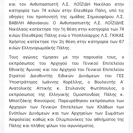
και τον Ανθυπασπιστή Λ.Σ. ΛΟΪΖΙΔΗ Νικόλαο στην
κατηγορία των 74 κιλών στην Ελευθέρα Πάλη, υπό τις
οδηγίες του προπονητή της ομάδας Σημαιοφόρου Λ.Σ.
ΒΑΒΙΛΗ Αθανάσιου. Ο Ανθυπασπιστής Λ.Σ. ΛΟΪΖΙΔΗΣ
Νικόλαος κατέκτησε την 1η θέση στην κατηγορία των 74
κιλών Ελευθέρας Πάλης ενώ ο Υποπλοίαρχος Λ.Σ. ΓΚΙΚΑΣ
Χρήστος κατέκτησε την 2η θέση στην κατηγορία των 67
κιλών Ελληνορωμαϊκής Πάλης.
Τους αγώνες τίμησαν με την παρουσία τους, ο
εκπρόσωπος του Αρχηγού του Γενικού Επιτελείου
Εθνικής Άμυνας και του Αρχηγού του Γενικού Επιτελείου
Στρατού Διευθυντής Ειδικών Δυνάμεων του ΓΕΣ
Υποστράτηγος Ιωάννης Κορέλλης, ο Βουλευτής Α΄
Ανατολικής Αττικής κ. Στυλιανός Φωτόπουλος, ο
εκπρόσωπος της Ελληνικής Ομοσπονδίας Πάλης κ.
Μπατζάκης Φανούριος. Παρευρέθησαν εκπρόσωποι των
Αρχηγών των Γενικών Επιτελείων των Κλάδων των
Ενόπλων Δυνάμεων και των Αρχηγείων των Σωμάτων
Ασφαλείας καθώς και Ολυμπιονίκες του αθλήματος της
Πάλης και πλήθος φίλων του αγωνίσματος.