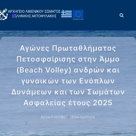
Αγώνες Πρωταθλήματος
Πετοσφαίρισης στην Άμμο
(Beach Volley) ανδρών και
γυναικών των Ενόπλων
Δυνάμεων και των Σωμάτων
Ασφαλείας έτους 2025
Αρχική σελίδα
Επικαιρότητα
Αγώνες Πρωταθλήματος Πετοσφαίρισης στην …