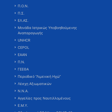
Π.Ο.Ν.
Π.Σ.
ΕΛ.ΑΣ.
Μονάδα Ιατρικώς Υποβοηθούμενης
Αναπαραγωγής
UNHCR
CEPOL
ΕΑΑΝ
Π.Ν.
ΓΕΕΘΑ
Περιοδικό “Λιμενική Ηχώ”
Λέσχη Αξιωματικών
Ν.Ν.Α.
Αγγελίες προς Ναυτιλλομένους
Ε.Μ.Υ.