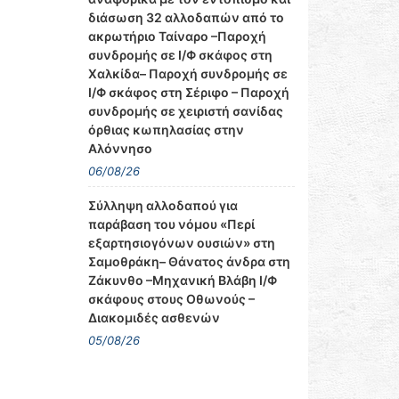
διάσωση 32 αλλοδαπών από το
ακρωτήριο Ταίναρο –Παροχή
συνδρομής σε Ι/Φ σκάφος στη
Χαλκίδα– Παροχή συνδρομής σε
Ι/Φ σκάφος στη Σέριφο – Παροχή
συνδρομής σε χειριστή σανίδας
όρθιας κωπηλασίας στην
Αλόννησο
06/08/26
Σύλληψη αλλοδαπού για
παράβαση του νόμου «Περί
εξαρτησιογόνων ουσιών» στη
Σαμοθράκη– Θάνατος άνδρα στη
Ζάκυνθο –Μηχανική Βλάβη Ι/Φ
σκάφους στους Οθωνούς –
Διακομιδές ασθενών
05/08/26