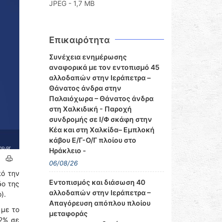
JPEG - 1,7 MB
Επικαιρότητα
Συνέχεια ενημέρωσης
αναφορικά με τον εντοπισμό 45
αλλοδαπών στην Ιεράπετρα –
Θάνατος άνδρα στην
Παλαιόχωρα – Θάνατος άνδρα
στη Χαλκιδική - Παροχή
συνδρομής σε Ι/Φ σκάφη στην
Κέα και στη Χαλκίδα– Εμπλοκή
κάβου Ε/Γ-Ο/Γ πλοίου στο
Ηράκλειο -
06/08/26
πό την
Εντοπισμός και διάσωση 40
δο της
αλλοδαπών στην Ιεράπετρα –
).
Απαγόρευση απόπλου πλοίου
 με το
μεταφοράς
,2% σε