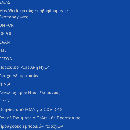
ΕΛ.ΑΣ.
Μονάδα Ιατρικώς Υποβοηθούμενης
Αναπαραγωγής
UNHCR
CEPOL
ΕΑΑΝ
Π.Ν.
ΓΕΕΘΑ
Περιοδικό “Λιμενική Ηχώ”
Λέσχη Αξιωματικών
Ν.Ν.Α.
Αγγελίες προς Ναυτιλλομένους
Ε.Μ.Υ.
Οδηγίες από ΕΟΔΥ για COVID-19
Γενική Γραμματεία Πολιτικής Προστασίας
Προσφορές εμπορικών παρόχων