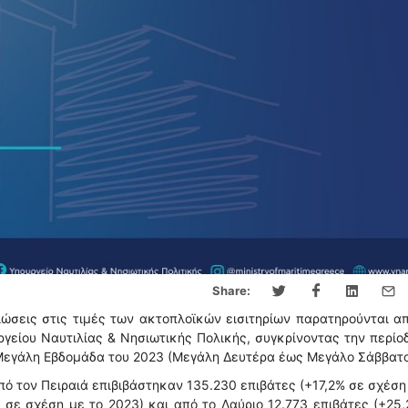
Share:
ώσεις στις τιμές των ακτοπλοϊκών εισιτηρίων παρατηρούνται α
γείου Ναυτιλίας & Νησιωτικής Πολικής, συγκρίνοντας την περίο
Μεγάλη Εβδομάδα του 2023 (Μεγάλη Δευτέρα έως Μεγάλο Σάββατο
ό τον Πειραιά επιβιβάστηκαν 135.230 επιβάτες (+17,2% σε σχέση
 σε σχέση με το 2023) και από το Λαύριο 12.773 επιβάτες (+25