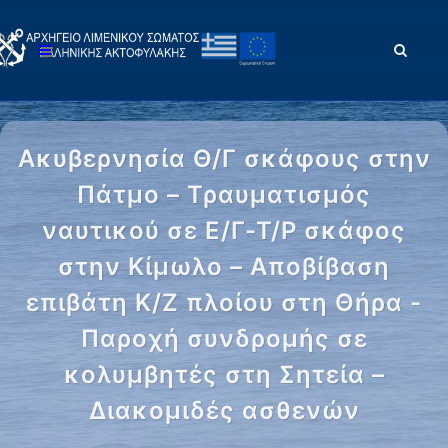
Ακυβερνησία Θ/Γ σκάφους στην
Πάτμο – Τραυματισμός
ναυτικού σε Ε/Γ-Τ/Ρ σκάφος
στην Κίμωλο – Αποβίβαση
επιβάτη Κ/Ζ πλοίου στη Θήρα -
Παροχή συνδρομής σε
κολυμβητές στη Σητεία –
Διακομιδές ασθενών