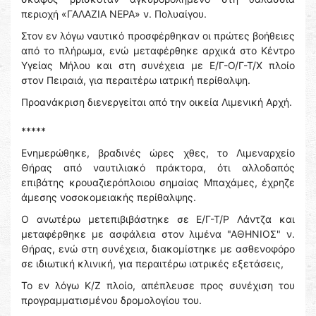
περιοχή «ΓΑΛΑΖΙΑ ΝΕΡΑ» ν. Πολυαίγου.
Στον εν λόγω ναυτικό προσφέρθηκαν οι πρώτες βοήθειες
από το πλήρωμα, ενώ μεταφέρθηκε αρχικά στο Κέντρο
Υγείας Μήλου και στη συνέχεια με Ε/Γ-Ο/Γ-Τ/Χ πλοίο
στον Πειραιά, για περαιτέρω ιατρική περίθαλψη.
Προανάκριση διενεργείται από την οικεία Λιμενική Αρχή.
*****
Ενημερώθηκε, βραδινές ώρες χθες, το Λιμεναρχείο
Θήρας από ναυτιλιακό πράκτορα, ότι αλλοδαπός
επιβάτης κρουαζιερόπλοιου σημαίας Μπαχάμες, έχρηζε
άμεσης νοσοκομειακής περίθαλψης.
Ο ανωτέρω μετεπιβιβάστηκε σε Ε/Γ-Τ/Ρ Λάντζα και
μεταφέρθηκε με ασφάλεια στον λιμένα "ΑΘΗΝΙΟΣ" ν.
Θήρας, ενώ στη συνέχεια, διακομίστηκε με ασθενοφόρο
σε ιδιωτική κλινική, για περαιτέρω ιατρικές εξετάσεις,
Το εν λόγω Κ/Ζ πλοίο, απέπλευσε προς συνέχιση του
προγραμματισμένου δρομολογίου του.