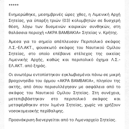
*****
Ενημερώθηκε, μεσημβρινές ώρες χθες, η Λιμενική Αρχή
Σητείας, για ύπαρξη τριών (03) κολυμβητών σε δυσχερή
θέση, λόγω των δυσμενών καιρικών συνθηκών, στη
θαλάσσια περιοχή «ΑΚΡΑ ΒΑΜΒΑΚΙΑ» Σητείας ν. Κρήτης.
Άμεσα για το σημείο απέπλευσαν Περιπολικό σκάφος
Λ.Σ.-ΕΛ.ΑΚΤ., φουσκωτό σκάφος του Ναυτικού Ομίλου
Σητείας, στο οποίο επέβαινε στέλεχος της οικείας
Λιμενικής Αρχής, καθώς και περιπολικό όχημα Λ.Σ.-
ΕΛ.ΑΚΤ. από ξηράς.
Οι ανωτέρω εντοπίστηκαν εγκλωβισμένοι πάνω σε μικρή
βραχονησίδα του όρμου «ΑΚΡΑ ΒΑΜΒΑΚΙΑ», πλησίον της
ακτής, από όπου περισυλλέγησαν με ασφάλεια από το
σκάφος του Ναυτικού Ομίλου Σητείας. Στη συνέχεια,
μετεπιβιβάστηκαν στο περιπολικό σκάφος και
μεταφέρθηκαν στον λιμένα Σητείας, χωρίς να χρήζουν
νοσοκομειακής περίθαλψης.
Προανάκριση διενεργείται από το Λιμεναρχείο Σητείας.