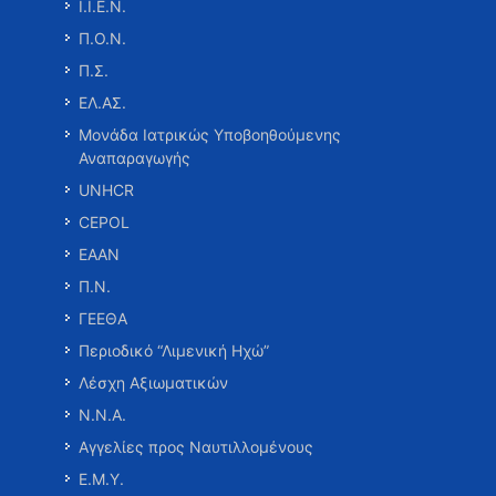
Ι.Ι.Ε.Ν.
Π.Ο.Ν.
Π.Σ.
ΕΛ.ΑΣ.
Μονάδα Ιατρικώς Υποβοηθούμενης
Αναπαραγωγής
UNHCR
CEPOL
ΕΑΑΝ
Π.Ν.
ΓΕΕΘΑ
Περιοδικό “Λιμενική Ηχώ”
Λέσχη Αξιωματικών
Ν.Ν.Α.
Αγγελίες προς Ναυτιλλομένους
Ε.Μ.Υ.