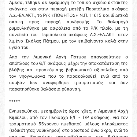
Άμεσα, τέθηκε σε εφαρμογή το τοπικό σχέδιο έκτακτης
ανάγκης και στην περιοχή μετέβη Περιπολικό σκάφος
Λ.Σ.-ΕΛ.ΑΚΤ., το Ρ/Κ «ΠΟΘΗΤΟΣ» Ν.Π. 11615 και ιδιωτικά
σκάφη προς παροχή συνδρομής. Το θαλαμηγό
ρυμουλκήθηκε με ασφάλεια από το Ρ/Κ πλοίο, με τη
συνοδεία του Περιπολικού σκάφους Λ.Σ.-ΕΛ.ΑΚΤ. στον
λιμένα Σκάλας Πάτμου, με τον επιβαίνοντα καλά στην
υγεία του.
Από την Λιμενική Αρχή Πάτμου απαγορεύτηκε ο
απόπλους του Θ/Γ σκάφους μέχρι την αποκατάσταση της
βλάβης και προσκόμισης βεβαιωτικού αξιοπλοΐας από
τον νηογνώμονα που το παρακολουθεί, ενώ από το
συμβάν δεν αναφέρθηκε τραυματισμός και δεν
παρατηρήθηκε θαλάσσια ρύπανση.
*****
Ενημερώθηκε, μεσημβρινές ώρες χθες, η Λιμενική Αρχή
Κιμώλου, από τον Πλοίαρχο Ε/Γ - Τ/Ρ σκάφους, για τον
τραυματισμό 55χρονου ημεδαπού μέλους πληρώματος
(ειδικότητας ναύκληρου) στο αριστερό άνω άκρο, ενώ το
σκάφος βρισκόταν αγκυροβολημένο στη θαλάσσια