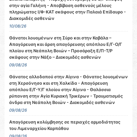
στην αγία Γαλήνη - Αποβίβαση ασθενούς μέλους
πληρώματος Ι/Φ-ΚΑΤ σκάφους στην Παλαιά Επίδαυρο -
Διακομιδές ασθενών
10/08/26
Θάνατοι λουομένων στη Σύρο και στην Καβάλα –
Απαγόρευση και άρση απαγόρευσης απόπλου Ε/Γ-Ο/Γ
πλοίου στη Νεάπολη Βοιών – Προσάραξη Ε/Π-Τ/Ρ
σκάφους στην Νάξο – Διακομιδές ασθενών
09/08/26
Θάνατος αλλοδαπού στην Αίγινα - Θάνατος λουομένων
στη Χερσόνησο και στη Χαλκίδα - Απαγόρευση
απόπλου Ε/Γ-Υ/Γ πλοίου στην Αίγινα - Θαλάσσια
ρύπανση στην Αγία Κυριακή Τρικέρων - Τραυματισμός
άνδρα στη Νεάπολη Βοιών - Διακομιδές ασθενών
09/08/26
Απαγόρευση κολύμβησης σε περιοχές αρμοδιότητας
του Λιμεναρχείου Καρπάθου
09/08/26