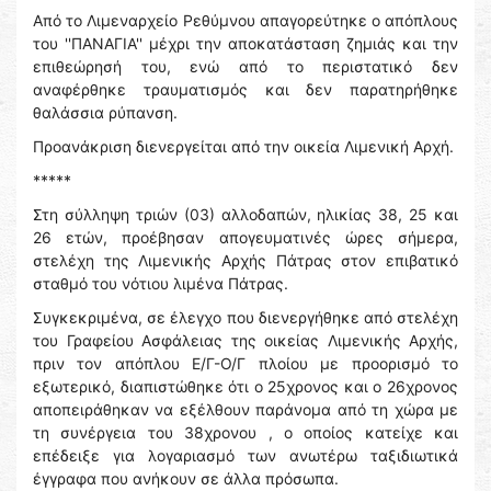
Από το Λιμεναρχείο Ρεθύμνου απαγορεύτηκε ο απόπλους
του ''ΠΑΝΑΓΙΑ'' μέχρι την αποκατάσταση ζημιάς και την
επιθεώρησή του, ενώ από το περιστατικό δεν
αναφέρθηκε τραυματισμός και δεν παρατηρήθηκε
θαλάσσια ρύπανση.
Προανάκριση διενεργείται από την οικεία Λιμενική Αρχή.
*****
Στη σύλληψη τριών (03) αλλοδαπών, ηλικίας 38, 25 και
26 ετών, προέβησαν απογευματινές ώρες σήμερα,
στελέχη της Λιμενικής Αρχής Πάτρας στον επιβατικό
σταθμό του νότιου λιμένα Πάτρας.
Συγκεκριμένα, σε έλεγχο που διενεργήθηκε από στελέχη
του Γραφείου Ασφάλειας της οικείας Λιμενικής Αρχής,
πριν τον απόπλου Ε/Γ-Ο/Γ πλοίου με προορισμό το
εξωτερικό, διαπιστώθηκε ότι ο 25χρονος και ο 26χρονος
αποπειράθηκαν να εξέλθουν παράνομα από τη χώρα με
τη συνέργεια του 38χρονου , ο οποίος κατείχε και
επέδειξε για λογαριασμό των ανωτέρω ταξιδιωτικά
έγγραφα που ανήκουν σε άλλα πρόσωπα.