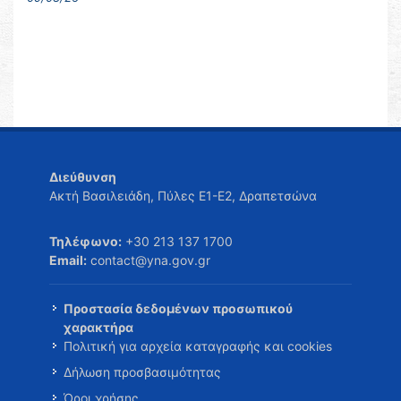
Διεύθυνση
Ακτή Βασιλειάδη, Πύλες Ε1-Ε2, Δραπετσώνα
Τηλέφωνο:
+30 213 137 1700
Email:
contact@yna.gov.gr
Προστασία δεδομένων προσωπικού
χαρακτήρα
Πολιτική για αρχεία καταγραφής και cookies
Δήλωση προσβασιμότητας
Όροι χρήσης