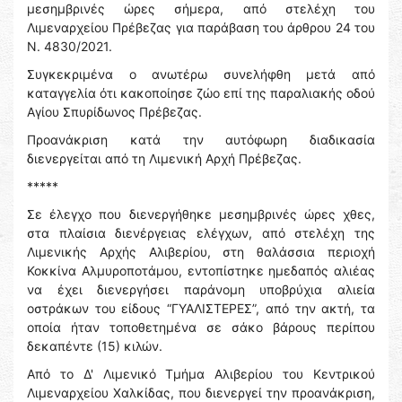
μεσημβρινές ώρες σήμερα, από στελέχη του
Λιμεναρχείου Πρέβεζας για παράβαση του άρθρου 24 του
Ν. 4830/2021.
Συγκεκριμένα ο ανωτέρω συνελήφθη μετά από
καταγγελία ότι κακοποίησε ζώο επί της παραλιακής οδού
Αγίου Σπυρίδωνος Πρέβεζας.
Προανάκριση κατά την αυτόφωρη διαδικασία
διενεργείται από τη Λιμενική Αρχή Πρέβεζας.
*****
Σε έλεγχο που διενεργήθηκε μεσημβρινές ώρες χθες,
στα πλαίσια διενέργειας ελέγχων, από στελέχη της
Λιμενικής Αρχής Αλιβερίου, στη θαλάσσια περιοχή
Κοκκίνα Αλμυροποτάμου, εντοπίστηκε ημεδαπός αλιέας
να έχει διενεργήσει παράνομη υποβρύχια αλιεία
οστράκων του είδους “ΓΥΑΛΙΣΤΕΡΕΣ”, από την ακτή, τα
οποία ήταν τοποθετημένα σε σάκο βάρους περίπου
δεκαπέντε (15) κιλών.
Από το Δ' Λιμενικό Τμήμα Αλιβερίου του Κεντρικού
Λιμεναρχείου Χαλκίδας, που διενεργεί την προανάκριση,