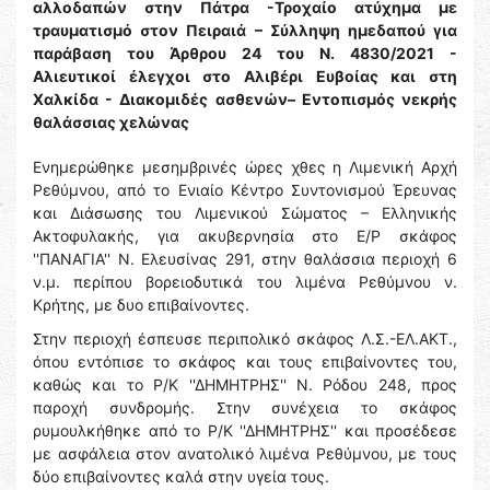
αλλοδαπών στην Πάτρα -Τροχαίο ατύχημα με
τραυματισμό στον Πειραιά – Σύλληψη ημεδαπού για
παράβαση του Άρθρου 24 του Ν. 4830/2021 -
Αλιευτικοί έλεγχοι στο Αλιβέρι Ευβοίας και στη
Χαλκίδα - Διακομιδές ασθενών– Εντοπισμός νεκρής
θαλάσσιας χελώνας
Ενημερώθηκε μεσημβρινές ώρες χθες η Λιμενική Αρχή
Ρεθύμνου, από το Ενιαίο Κέντρο Συντονισμού Έρευνας
και Διάσωσης του Λιμενικού Σώματος – Ελληνικής
Ακτοφυλακής, για ακυβερνησία στο Ε/Ρ σκάφος
''ΠΑΝΑΓΙΑ'' Ν. Ελευσίνας 291, στην θαλάσσια περιοχή 6
ν.μ. περίπου βορειοδυτικά του λιμένα Ρεθύμνου ν.
Κρήτης, με δυο επιβαίνοντες.
Στην περιοχή έσπευσε περιπολικό σκάφος Λ.Σ.-ΕΛ.ΑΚΤ.,
όπου εντόπισε το σκάφος και τους επιβαίνοντες του,
καθώς και το Ρ/Κ ''ΔΗΜΗΤΡΗΣ'' Ν. Ρόδου 248, προς
παροχή συνδρομής. Στην συνέχεια το σκάφος
ρυμουλκήθηκε από το Ρ/Κ ''ΔΗΜΗΤΡΗΣ'' και προσέδεσε
με ασφάλεια στον ανατολικό λιμένα Ρεθύμνου, με τους
δύο επιβαίνοντες καλά στην υγεία τους.