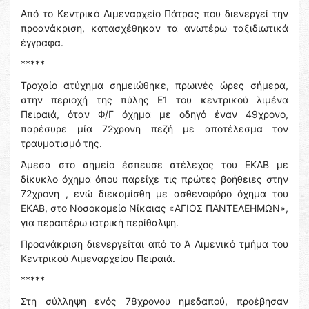
Από το Κεντρικό Λιμεναρχείο Πάτρας που διενεργεί την
προανάκριση, κατασχέθηκαν τα ανωτέρω ταξιδιωτικά
έγγραφα.
*****
Τροχαίο ατύχημα σημειώθηκε, πρωινές ώρες σήμερα,
στην περιοχή της πύλης Ε1 του κεντρικού λιμένα
Πειραιά, όταν Φ/Γ όχημα με οδηγό έναν 49χρονο,
παρέσυρε μία 72χρονη πεζή με αποτέλεσμα τον
τραυματισμό της.
Άμεσα στο σημείο έσπευσε στέλεχος του ΕΚΑΒ με
δίκυκλο όχημα όπου παρείχε τις πρώτες βοήθειες στην
72χρονη , ενώ διεκομίσθη με ασθενοφόρο όχημα του
ΕΚΑΒ, στο Νοσοκομείο Νίκαιας «ΑΓΙΟΣ ΠΑΝΤΕΛΕΗΜΩΝ»,
για περαιτέρω ιατρική περίθαλψη.
Προανάκριση διενεργείται από το Ά Λιμενικό τμήμα του
Κεντρικού Λιμεναρχείου Πειραιά.
*****
Στη σύλληψη ενός 78χρονου ημεδαπού, προέβησαν