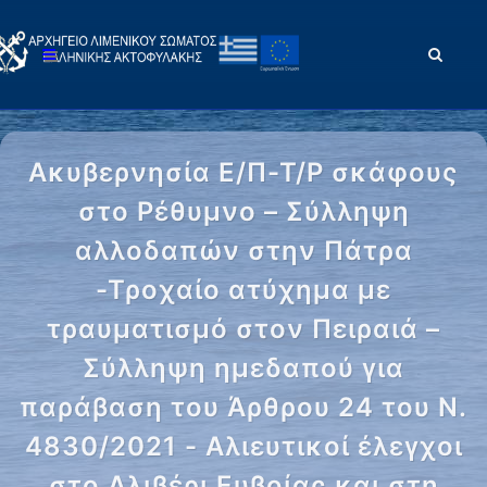
Ακυβερνησία Ε/Π-Τ/Ρ σκάφους
στο Ρέθυμνο – Σύλληψη
αλλοδαπών στην Πάτρα
-Τροχαίο ατύχημα με
τραυματισμό στον Πειραιά –
Σύλληψη ημεδαπού για
παράβαση του Άρθρου 24 του Ν.
4830/2021 - Αλιευτικοί έλεγχοι
στο Αλιβέρι Ευβοίας και στη