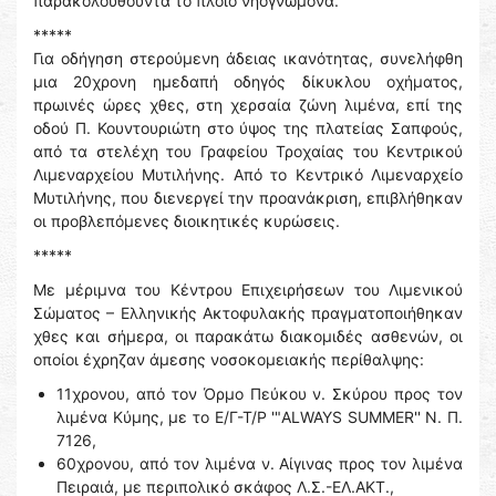
παρακολουθούντα το πλοίο νηογνώμονα.
*****
Για οδήγηση στερούμενη άδειας ικανότητας, συνελήφθη
μια 20χρονη ημεδαπή οδηγός δίκυκλου οχήματος,
πρωινές ώρες χθες, στη χερσαία ζώνη λιμένα, επί της
οδού Π. Κουντουριώτη στο ύψος της πλατείας Σαπφούς,
από τα στελέχη του Γραφείου Τροχαίας του Κεντρικού
Λιμεναρχείου Μυτιλήνης. Από το Κεντρικό Λιμεναρχείο
Μυτιλήνης, που διενεργεί την προανάκριση, επιβλήθηκαν
οι προβλεπόμενες διοικητικές κυρώσεις.
*****
Με μέριμνα του Κέντρου Επιχειρήσεων του Λιμενικού
Σώματος – Ελληνικής Ακτοφυλακής πραγματοποιήθηκαν
χθες και σήμερα, οι παρακάτω διακομιδές ασθενών, οι
οποίοι έχρηζαν άμεσης νοσοκομειακής περίθαλψης:
11χρονου, από τον Όρμο Πεύκου ν. Σκύρου προς τον
λιμένα Κύμης, με το Ε/Γ-Τ/Ρ '"ALWAYS SUMMER'' Ν. Π.
7126,
60χρονου, από τον λιμένα ν. Αίγινας προς τον λιμένα
Πειραιά, με περιπολικό σκάφος Λ.Σ.-ΕΛ.ΑΚΤ.,