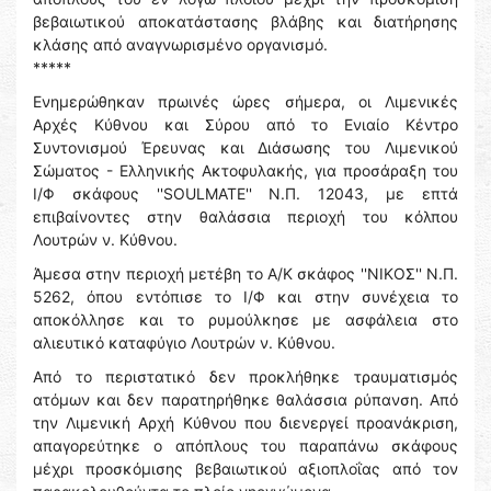
βεβαιωτικού αποκατάστασης βλάβης και διατήρησης
κλάσης από αναγνωρισμένο οργανισμό.
*****
Ενημερώθηκαν πρωινές ώρες σήμερα, οι Λιμενικές
Αρχές Κύθνου και Σύρου από το Ενιαίο Κέντρο
Συντονισμού Έρευνας και Διάσωσης του Λιμενικού
Σώματος - Ελληνικής Ακτοφυλακής, για προσάραξη του
Ι/Φ σκάφους ''SOULMATE'' Ν.Π. 12043, με επτά
επιβαίνοντες στην θαλάσσια περιοχή του κόλπου
Λουτρών ν. Κύθνου.
Άμεσα στην περιοχή μετέβη το Α/Κ σκάφος ''ΝΙΚΟΣ'' Ν.Π.
5262, όπου εντόπισε το Ι/Φ και στην συνέχεια το
αποκόλλησε και το ρυμούλκησε με ασφάλεια στο
αλιευτικό καταφύγιο Λουτρών ν. Κύθνου.
Από το περιστατικό δεν προκλήθηκε τραυματισμός
ατόμων και δεν παρατηρήθηκε θαλάσσια ρύπανση. Από
την Λιμενική Αρχή Κύθνου που διενεργεί προανάκριση,
απαγορεύτηκε ο απόπλους του παραπάνω σκάφους
μέχρι προσκόμισης βεβαιωτικού αξιοπλοΐας από τον