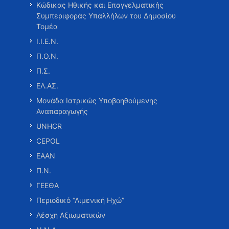
Κώδικας Ηθικής και Επαγγελματικής
Συμπεριφοράς Υπαλλήλων του Δημοσίου
Τομέα
Ι.Ι.Ε.Ν.
Π.Ο.Ν.
Π.Σ.
ΕΛ.ΑΣ.
Μονάδα Ιατρικώς Υποβοηθούμενης
Αναπαραγωγής
UNHCR
CEPOL
ΕΑΑΝ
Π.Ν.
ΓΕΕΘΑ
Περιοδικό “Λιμενική Ηχώ”
Λέσχη Αξιωματικών