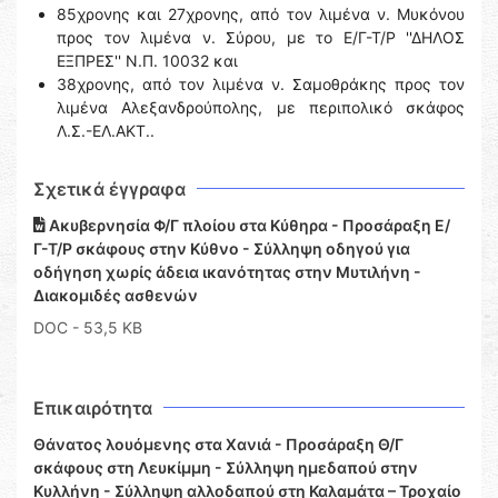
85χρονης και 27χρονης, από τον λιμένα ν. Μυκόνου
προς τον λιμένα ν. Σύρου, με το Ε/Γ-Τ/Ρ ''ΔΗΛΟΣ
ΕΞΠΡΕΣ'' Ν.Π. 10032 και
38χρονης, από τον λιμένα ν. Σαμοθράκης προς τον
λιμένα Αλεξανδρούπολης, με περιπολικό σκάφος
Λ.Σ.-ΕΛ.ΑΚΤ..
Σχετικά έγγραφα
Ακυβερνησία Φ/Γ πλοίου στα Κύθηρα - Προσάραξη Ε/
Γ-Τ/Ρ σκάφους στην Κύθνο - Σύλληψη οδηγού για
οδήγηση χωρίς άδεια ικανότητας στην Μυτιλήνη -
Διακομιδές ασθενών
DOC
- 53,5 KB
Επικαιρότητα
Θάνατος λουόμενης στα Χανιά - Προσάραξη Θ/Γ
σκάφους στη Λευκίμμη - Σύλληψη ημεδαπού στην
Κυλλήνη - Σύλληψη αλλοδαπού στη Καλαμάτα – Τροχαίο