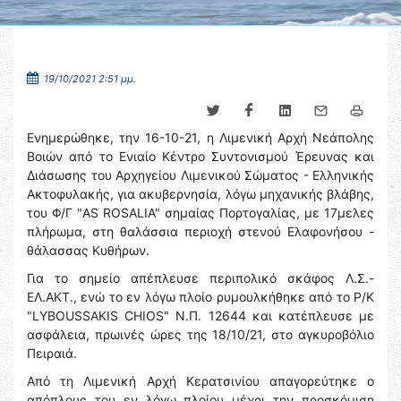
19/10/2021 2:51 μμ.
Ενημερώθηκε, την 16-10-21, η Λιμενική Αρχή Νεάπολης
Βοιών από το Ενιαίο Κέντρο Συντονισμού Έρευνας και
Διάσωσης του Αρχηγείου Λιμενικού Σώματος - Ελληνικής
Ακτοφυλακής, για ακυβερνησία, λόγω μηχανικής βλάβης,
του Φ/Γ "AS ROSALIA" σημαίας Πορτογαλίας, με 17μελες
πλήρωμα, στη θαλάσσια περιοχή στενού Ελαφονήσου -
θάλασσας Κυθήρων.
Για το σημείο απέπλευσε περιπολικό σκάφος Λ.Σ.-
ΕΛ.ΑΚΤ., ενώ το εν λόγω πλοίο ρυμουλκήθηκε από το Ρ/Κ
"LYBOUSSAKIS CHIOS" Ν.Π. 12644 και κατέπλευσε με
ασφάλεια, πρωινές ώρες της 18/10/21, στο αγκυροβόλιο
Πειραιά.
Από τη Λιμενική Αρχή Κερατσινίου απαγορεύτηκε ο
απόπλους του εν λόγω πλοίου μέχρι την προσκόμιση