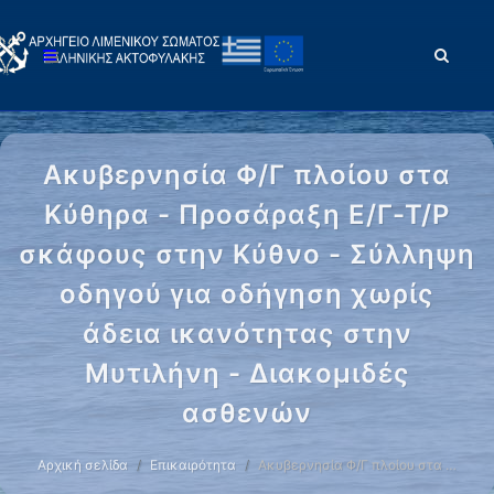
Ακυβερνησία Φ/Γ πλοίου στα
Κύθηρα - Προσάραξη Ε/Γ-Τ/Ρ
σκάφους στην Κύθνο - Σύλληψη
οδηγού για οδήγηση χωρίς
άδεια ικανότητας στην
Μυτιλήνη - Διακομιδές
ασθενών
Αρχική σελίδα
Επικαιρότητα
Ακυβερνησία Φ/Γ πλοίου στα …