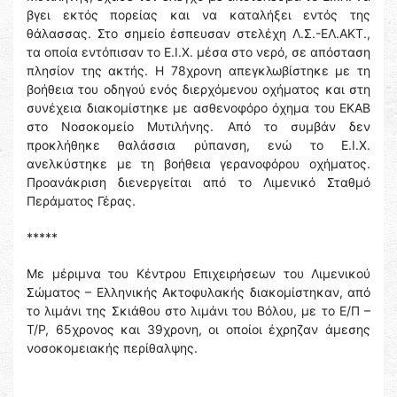
βγει εκτός πορείας και να καταλήξει εντός της
θάλασσας. Στο σημείο έσπευσαν στελέχη Λ.Σ.-ΕΛ.ΑΚΤ.,
τα οποία εντόπισαν το Ε.Ι.Χ. μέσα στο νερό, σε απόσταση
πλησίον της ακτής. Η 78χρονη απεγκλωβίστηκε με τη
βοήθεια του οδηγού ενός διερχόμενου οχήματος και στη
συνέχεια διακομίστηκε με ασθενοφόρο όχημα του ΕΚΑΒ
στο Νοσοκομείο Μυτιλήνης. Από το συμβάν δεν
προκλήθηκε θαλάσσια ρύπανση, ενώ το Ε.Ι.Χ.
ανελκύστηκε με τη βοήθεια γερανοφόρου οχήματος.
Προανάκριση διενεργείται από το Λιμενικό Σταθμό
Περάματος Γέρας.
*****
Με μέριμνα του Κέντρου Επιχειρήσεων του Λιμενικού
Σώματος – Ελληνικής Ακτοφυλακής διακομίστηκαν, από
το λιμάνι της Σκιάθου στο λιμάνι του Βόλου, με το Ε/Π –
Τ/Ρ, 65χρονος και 39χρονη, οι οποίοι έχρηζαν άμεσης
νοσοκομειακής περίθαλψης.