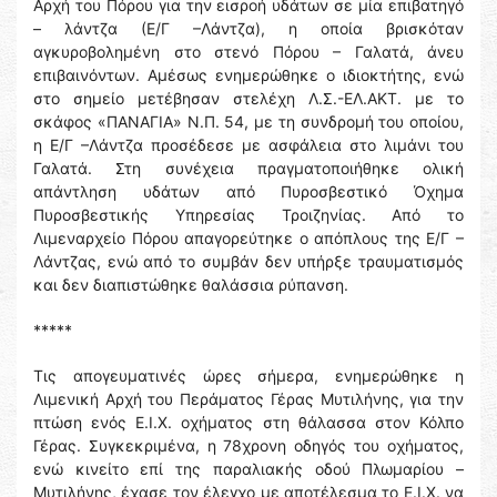
Αρχή του Πόρου για την εισροή υδάτων σε μία επιβατηγό
– λάντζα (Ε/Γ –Λάντζα), η οποία βρισκόταν
αγκυροβολημένη στο στενό Πόρου – Γαλατά, άνευ
επιβαινόντων. Αμέσως ενημερώθηκε ο ιδιοκτήτης, ενώ
στο σημείο μετέβησαν στελέχη Λ.Σ.-ΕΛ.ΑΚΤ. με το
σκάφος «ΠΑΝΑΓΙΑ» Ν.Π. 54, με τη συνδρομή του οποίου,
η Ε/Γ –Λάντζα προσέδεσε με ασφάλεια στο λιμάνι του
Γαλατά. Στη συνέχεια πραγματοποιήθηκε ολική
απάντληση υδάτων από Πυροσβεστικό Όχημα
Πυροσβεστικής Υπηρεσίας Τροιζηνίας. Από το
Λιμεναρχείο Πόρου απαγορεύτηκε ο απόπλους της Ε/Γ –
Λάντζας, ενώ από το συμβάν δεν υπήρξε τραυματισμός
και δεν διαπιστώθηκε θαλάσσια ρύπανση.
*****
Τις απογευματινές ώρες σήμερα, ενημερώθηκε η
Λιμενική Αρχή του Περάματος Γέρας Μυτιλήνης, για την
πτώση ενός Ε.Ι.Χ. οχήματος στη θάλασσα στον Κόλπο
Γέρας. Συγκεκριμένα, η 78χρονη οδηγός του οχήματος,
ενώ κινείτο επί της παραλιακής οδού Πλωμαρίου –
Μυτιλήνης, έχασε τον έλεγχο με αποτέλεσμα το Ε.Ι.Χ. να