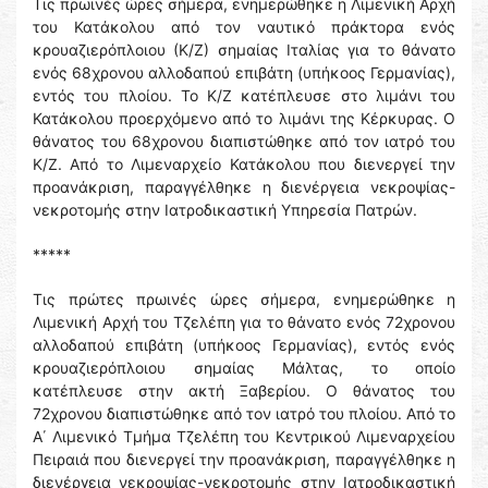
Τις πρωινές ώρες σήμερα, ενημερώθηκε η Λιμενική Αρχή
του Κατάκολου από τον ναυτικό πράκτορα ενός
κρουαζιερόπλοιου (Κ/Ζ) σημαίας Ιταλίας για το θάνατο
ενός 68χρονου αλλοδαπού επιβάτη (υπήκοος Γερμανίας),
εντός του πλοίου. Το Κ/Ζ κατέπλευσε στο λιμάνι του
Κατάκολου προερχόμενο από το λιμάνι της Κέρκυρας. Ο
θάνατος του 68χρονου διαπιστώθηκε από τον ιατρό του
Κ/Ζ. Από το Λιμεναρχείο Κατάκολου που διενεργεί την
προανάκριση, παραγγέλθηκε η διενέργεια νεκροψίας-
νεκροτομής στην Ιατροδικαστική Υπηρεσία Πατρών.
*****
Τις πρώτες πρωινές ώρες σήμερα, ενημερώθηκε η
Λιμενική Αρχή του Τζελέπη για το θάνατο ενός 72χρονου
αλλοδαπού επιβάτη (υπήκοος Γερμανίας), εντός ενός
κρουαζιερόπλοιου σημαίας Μάλτας, το οποίο
κατέπλευσε στην ακτή Ξαβερίου. Ο θάνατος του
72χρονου διαπιστώθηκε από τον ιατρό του πλοίου. Από το
Α΄ Λιμενικό Τμήμα Τζελέπη του Κεντρικού Λιμεναρχείου
Πειραιά που διενεργεί την προανάκριση, παραγγέλθηκε η
διενέργεια νεκροψίας-νεκροτομής στην Ιατροδικαστική