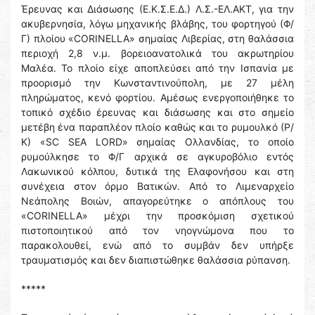
Έρευνας και Διάσωσης (Ε.Κ.Σ.Ε.Δ.) Λ.Σ.-ΕΛ.ΑΚΤ, για την
ακυβερνησία, λόγω μηχανικής βλάβης, του φορτηγού (Φ/
Γ) πλοίου «CORINELLA» σημαίας Λιβερίας, στη θαλάσσια
περιοχή 2,8 ν.μ. βορειοανατολικά του ακρωτηρίου
Μαλέα. Το πλοίο είχε αποπλεύσει από την Ισπανία με
προορισμό την Κωνσταντινούπολη, με 27 μέλη
πληρώματος, κενό φορτίου. Αμέσως ενεργοποιήθηκε το
τοπικό σχέδιο έρευνας και διάσωσης και στο σημείο
μετέβη ένα παραπλέον πλοίο καθώς και το ρυμουλκό (Ρ/
Κ) «SC SEA LORD» σημαίας Ολλανδίας, το οποίο
ρυμούλκησε το Φ/Γ αρχικά σε αγκυροβόλιο εντός
Λακωνικού κόλπου, δυτικά της Ελαφονήσου και στη
συνέχεια στον όρμο Βατικών. Από το Λιμεναρχείο
Νεάπολης Βοιών, απαγορεύτηκε ο απόπλους του
«CORINELLA» μέχρι την προσκόμιση σχετικού
πιστοποιητικού από τον νηογνώμονα που το
παρακολουθεί, ενώ από το συμβάν δεν υπήρξε
τραυματισμός και δεν διαπιστώθηκε θαλάσσια ρύπανση.
*****