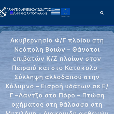
Ακυβερνησία Φ/Γ πλοίου στη
Νεάπολη Βοιών – Θάνατοι
επιβατών Κ/Ζ πλοίων στον
Πειραιά και στο Κατάκολο -
Σύλληψη αλλοδαπού στην
Κάλυμνο – Εισροή υδάτων σε Ε/
Γ –Λάντζα στο Πόρο – Πτώση
οχήματος στη θάλασσα στη
Μυτιλήνη - Διακομιδή ασθενών