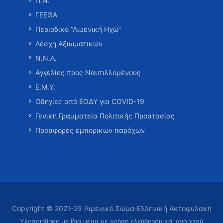
Π.Ν.
ΓΕΕΘΑ
Περιοδικό “Λιμενική Ηχώ”
Λέσχη Αξιωματικών
Ν.Ν.Α.
Αγγελίες προς Ναυτιλλομένους
Ε.Μ.Υ.
Οδηγίες από ΕΟΔΥ για COVID-19
Γενική Γραμματεία Πολιτικής Προστασίας
Προσφορές εμπορικών παρόχων
Copyright © 2021-25 Λιμενικό Σώμα-Ελληνική Ακτοφυλακή
Υλοποιήθηκε με ίδια μέσα με χρήση ελεύθερου και ανοιχτού