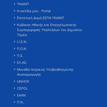
ΥΝΑΝΠ
Η σελίδα μου - Portal
Επιτελική Δομή ΕΣΠΑ ΥΝΑΝΠ
Κώδικας Ηθικής και Επαγγελματικής
Συμπεριφοράς Υπαλλήλων του Δημοσίου
Τομέα
Ι.Ι.Ε.Ν.
Π.Ο.Ν.
Π.Σ.
ΕΛ.ΑΣ.
Μονάδα Ιατρικώς Υποβοηθούμενης
Αναπαραγωγής
UNHCR
CEPOL
ΕΑΑΝ
Π.Ν.