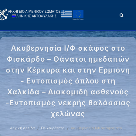
Ακυβερνησία Ι/Φ σκάφος στο
Φισκάρδο – Θάνατοι ημεδαπών
στην Κέρκυρα και στην Ερμιόνη
- Εντοπισμός όπλου στη
Χαλκίδα – Διακομιδή ασθενούς
-Εντοπισμός νεκρής θαλάσσιας
χελώνας
Αρχική σελίδα
Επικαιρότητα
Ακυβερνησία Ι/Φ σκάφος στο …