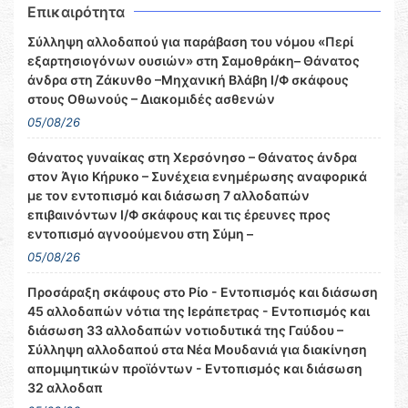
Επικαιρότητα
Σύλληψη αλλοδαπού για παράβαση του νόμου «Περί
εξαρτησιογόνων ουσιών» στη Σαμοθράκη– Θάνατος
άνδρα στη Ζάκυνθο –Μηχανική Βλάβη Ι/Φ σκάφους
στους Οθωνούς – Διακομιδές ασθενών
05/08/26
Θάνατος γυναίκας στη Χερσόνησο – Θάνατος άνδρα
στον Άγιο Κήρυκο – Συνέχεια ενημέρωσης αναφορικά
με τον εντοπισμό και διάσωση 7 αλλοδαπών
επιβαινόντων Ι/Φ σκάφους και τις έρευνες προς
εντοπισμό αγνοούμενου στη Σύμη –
05/08/26
Προσάραξη σκάφους στο Ρίο - Εντοπισμός και διάσωση
45 αλλοδαπών νότια της Ιεράπετρας - Εντοπισμός και
διάσωση 33 αλλοδαπών νοτιοδυτικά της Γαύδου –
Σύλληψη αλλοδαπού στα Νέα Μουδανιά για διακίνηση
απομιμητικών προϊόντων - Εντοπισμός και διάσωση
32 αλλοδαπ