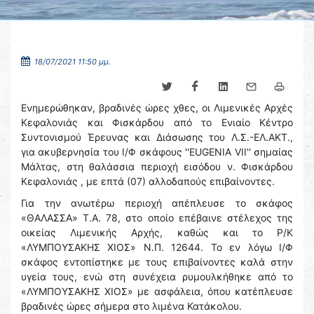
18/07/2021 11:50 μμ.
Ενημερώθηκαν, βραδινές ώρες χθες, οι Λιμενικές Αρχές
Κεφαλονιάς και Φισκάρδου από το Ενιαίο Κέντρο
Συντονισμού Έρευνας και Διάσωσης του Λ.Σ.-ΕΛ.ΑΚΤ.,
για ακυβερνησία του Ι/Φ σκάφους ''EUGENIA VII'' σημαίας
Μάλτας, στη θαλάσσια περιοχή εισόδου ν. Φισκάρδου
Κεφαλονιάς , με επτά (07) αλλοδαπούς επιβαίνοντες.
Για την ανωτέρω περιοχή απέπλευσε το σκάφος
«ΘΑΛΑΣΣΑ» Τ.Α. 78, στο οποίο επέβαινε στέλεχος της
οικείας Λιμενικής Αρχής, καθώς και το Ρ/Κ
«ΛΥΜΠΟΥΣΑΚΗΣ ΧΙΟΣ» Ν.Π. 12644. Το εν λόγω Ι/Φ
σκάφος εντοπίστηκε με τους επιβαίνοντες καλά στην
υγεία τους, ενώ στη συνέχεια ρυμουλκήθηκε από το
«ΛΥΜΠΟΥΣΑΚΗΣ ΧΙΟΣ» με ασφάλεια, όπου κατέπλευσε
βραδινές ώρες σήμερα στο λιμένα Κατάκολου.