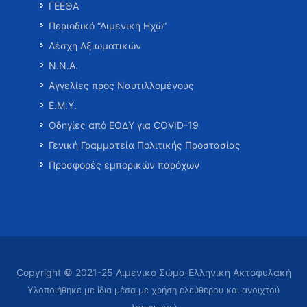
ΓΕΕΘΑ
Περιοδικό “Λιμενική Ηχώ”
Λέσχη Αξιωματικών
Ν.Ν.Α.
Αγγελίες προς Ναυτιλλομένους
Ε.Μ.Υ.
Οδηγίες από ΕΟΔΥ για COVID-19
Γενική Γραμματεία Πολιτικής Προστασίας
Προσφορές εμπορικών παρόχων
Copyright © 2021-25 Λιμενικό Σώμα-Ελληνική Ακτοφυλακή
Υλοποιήθηκε με ίδια μέσα με χρήση ελεύθερου και ανοιχτού