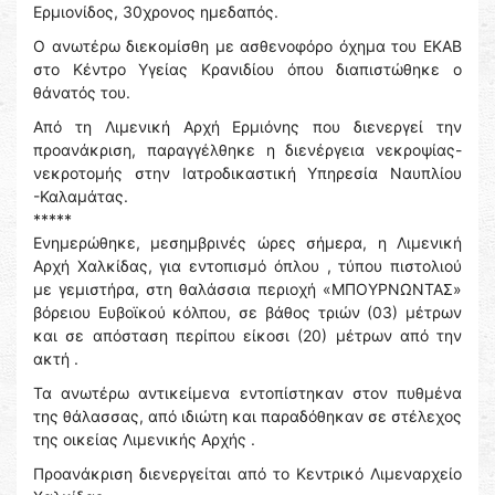
Ερμιονίδος, 30χρονος ημεδαπός.
Ο ανωτέρω διεκομίσθη με ασθενοφόρο όχημα του ΕΚΑΒ
στο Κέντρο Υγείας Κρανιδίου όπου διαπιστώθηκε ο
θάνατός του.
Από τη Λιμενική Αρχή Ερμιόνης που διενεργεί την
προανάκριση, παραγγέλθηκε η διενέργεια νεκροψίας-
νεκροτομής στην Ιατροδικαστική Υπηρεσία Ναυπλίου
-Καλαμάτας.
*****
Ενημερώθηκε, μεσημβρινές ώρες σήμερα, η Λιμενική
Αρχή Χαλκίδας, για εντοπισμό όπλου , τύπου πιστολιού
με γεμιστήρα, στη θαλάσσια περιοχή «ΜΠΟΥΡΝΩΝΤΑΣ»
βόρειου Ευβοϊκού κόλπου, σε βάθος τριών (03) μέτρων
και σε απόσταση περίπου είκοσι (20) μέτρων από την
ακτή .
Τα ανωτέρω αντικείμενα εντοπίστηκαν στον πυθμένα
της θάλασσας, από ιδιώτη και παραδόθηκαν σε στέλεχος
της οικείας Λιμενικής Αρχής .
Προανάκριση διενεργείται από το Κεντρικό Λιμεναρχείο