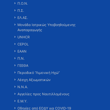
Π.Ο.Ν.
Π.Σ.
ΕΛ.ΑΣ.
Μονάδα Ιατρικώς Υποβοηθούμενης
Αναπαραγωγής
UNHCR
CEPOL
ΕΑΑΝ
Π.Ν.
ΓΕΕΘΑ
Περιοδικό “Λιμενική Ηχώ”
Λέσχη Αξιωματικών
Ν.Ν.Α.
Αγγελίες προς Ναυτιλλομένους
Ε.Μ.Υ.
Οδηγίες από ΕΟΔΥ για COVID-19