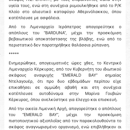
υγεία τους, ενώ στη συνέχεια ρυμουλκήθηκε από το Ρ/Κ
πλοίο στο αλιευτικό καταφύγιο Αθερινόλακκου, όπου
κατέπλευσε με ασφάλεια.
Από το Λιμεναρχείο Ιεράπετρας απαγορεύτηκε ο
απόπλους του “BARDUNA”, μέχρι την προσκόμιση
βεβαιωτικού αποκατάστασης της βλάβης, ενώ από το
περιστατικό δεν παρατηρήθηκε θαλάσσια ρύπανση.
*****
Ενημερώθηκε, απογευματινές ώρες χθες, το Κεντρικό
Λιμεναρχείο Κέρκυρας, από τον Κυβερνήτη του ιδιωτικού
σκάφους αναψυχής “EMERALD BAY” σημαίας
Ντελαγουέρ, ότι προ δυο εβδομάδων περίπου είχε
επικαθήσει σε αμμώδη αβαθή και στη συνέχεια
κατέπλευσε αυτοδύναμα στην Μαρίνα Γουβιών
Κέρκυρας, όπου ανελκύστηκε για έλεγχο και επισκευή.
Από την οικεία Λιμενική Αρχή, απαγορεύτηκε ο απόπλους
του “EMERALD BAY”, μέχρι την προσκόμιση
πιστοποιητικού αξιοπλοΐας από τον παρακολουθούντα το
σκάφος αναγνωρισμένο οργανισμό, ενώ επιβλήθηκαν οι