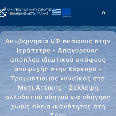
Ακυβερνησία Ι/Φ σκάφους στην
Ιεράπετρα - Απαγόρευση
απόπλου ιδιωτικού σκάφους
αναψυχής στην Κέρκυρα -
Τραυματισμός γυναίκας στο
Μάτι Αττικής - Σύλληψη
αλλοδαπού οδηγού για οδήγηση
χωρίς άδεια ικανότητας στη
Σύρο