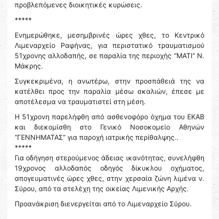
προβλεπόμενες διοικητικές κυρώσεις.
*****
Ενημερώθηκε, μεσημβρινές ώρες χθες, το Κεντρικό
Λιμεναρχείο Ραφήνας, για περιστατικό τραυματισμού
51χρονης αλλοδαπής, σε παραλία της περιοχής “ΜΑΤΙ” Ν.
Μάκρης.
Συγκεκριμένα, η ανωτέρω, στην προσπάθειά της να
κατέλθει προς την παραλία μέσω σκαλιών, έπεσε με
αποτέλεσμα να τραυματιστεί στη μέση.
Η 51χρονη παρελήφθη από ασθενοφόρο όχημα του ΕΚΑΒ
και διεκομίσθη στο Γενικό Νοσοκομείο Αθηνών
“ΓΕΝΝΗΜΑΤΑΣ” για παροχή ιατρικής περίθαλψης..
*****
Για οδήγηση στερούμενος άδειας ικανότητας, συνελήφθη
19χρονος αλλοδαπός οδηγός δίκυκλου οχήματος,
απογευματινές ώρες χθες, στην χερσαία ζώνη λιμένα ν.
Σύρου, από τα στελέχη της οικείας Λιμενικής Αρχής.
Προανάκριση διενεργείται από το Λιμεναρχείο Σύρου.