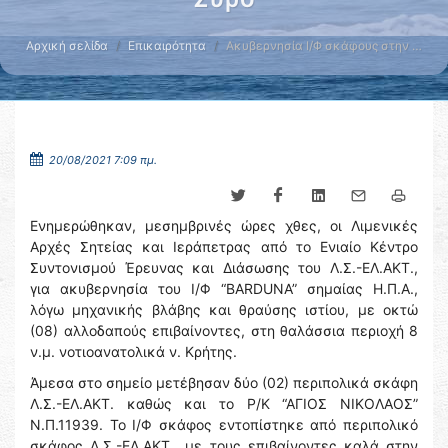
Αρχική σελίδα
Επικαιρότητα
Ακυβερνησία Ι/Φ σκάφους στην …
20/08/2021 7:09 πμ.
Ενημερώθηκαν, μεσημβρινές ώρες χθες, οι Λιμενικές
Αρχές Σητείας και Ιεράπετρας από το Ενιαίο Κέντρο
Συντονισμού Έρευνας και Διάσωσης του Λ.Σ.-ΕΛ.ΑΚΤ.,
για ακυβερνησία του Ι/Φ “BARDUNA” σημαίας Η.Π.Α.,
λόγω μηχανικής βλάβης και θραύσης ιστίου, με οκτώ
(08) αλλοδαπούς επιβαίνοντες, στη θαλάσσια περιοχή 8
ν.μ. νοτιοανατολικά ν. Κρήτης.
Άμεσα στο σημείο μετέβησαν δύο (02) περιπολικά σκάφη
Λ.Σ.-ΕΛ.ΑΚΤ. καθώς και το Ρ/Κ “ΑΓΙΟΣ ΝΙΚΟΛΑΟΣ”
Ν.Π.11939. Το Ι/Φ σκάφος εντοπίστηκε από περιπολικό
σκάφος Λ.Σ.-ΕΛ.ΑΚΤ., με τους επιβαίνοντες καλά στην