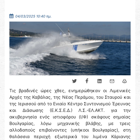
04/03/2025 10:40 πμ.
Τις βραδινές ώρες χθες, ενημερώθηκαν οι Λιμενικές
Αρχές της Καβάλας, της Νέας Περάμου, του Σταυρού και
της Ιερισσού από το Ενιαίο Κέντρο Συντονισμού Έρευνας
και Διάσωσης (Ε.Κ.Σ.Ε.Δ.) Λ.Σ.-ΕΛ.ΑΚΤ. για την
ακυβερνησία ενός ιστιοφόρου (Ι/Φ) σκάφους σημαίας
Βουλγαρίας, λόγω μηχανικής βλάβης, με τρεις
αλλοδαπούς επιβαίνοντες (υπήκοοι Βουλγαρίας), στη
θαλάσσια περιοχή εξωτερικά του λιμένα Κάριανης