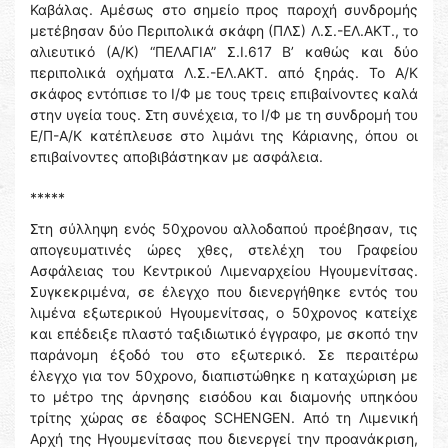
Καβάλας. Αμέσως στο σημείο προς παροχή συνδρομής
μετέβησαν δύο Περιπολικά σκάφη (ΠΛΣ) Λ.Σ.-ΕΛ.ΑΚΤ., το
αλιευτικό (Α/Κ) “ΠΕΛΑΓΙΑ” Σ.Ι.617 Β’ καθώς και δύο
περιπολικά οχήματα Λ.Σ.-ΕΛ.ΑΚΤ. από ξηράς. Το Α/Κ
σκάφος εντόπισε το Ι/Φ με τους τρεις επιβαίνοντες καλά
στην υγεία τους. Στη συνέχεια, το Ι/Φ με τη συνδρομή του
Ε/Π-Α/Κ κατέπλευσε στο λιμάνι της Κάριανης, όπου οι
επιβαίνοντες αποβιβάστηκαν με ασφάλεια.
*****
Στη σύλληψη ενός 50χρονου αλλοδαπού προέβησαν, τις
απογευματινές ώρες χθες, στελέχη του Γραφείου
Ασφάλειας του Κεντρικού Λιμεναρχείου Ηγουμενίτσας.
Συγκεκριμένα, σε έλεγχο που διενεργήθηκε εντός του
λιμένα εξωτερικού Ηγουμενίτσας, ο 50χρονος κατείχε
και επέδειξε πλαστό ταξιδιωτικό έγγραφο, με σκοπό την
παράνομη έξοδό του στο εξωτερικό. Σε περαιτέρω
έλεγχο για τον 50χρονο, διαπιστώθηκε η καταχώριση με
το μέτρο της άρνησης εισόδου και διαμονής υπηκόου
τρίτης χώρας σε έδαφος SCHENGEN. Από τη Λιμενική
Αρχή της Ηγουμενίτσας που διενεργεί την προανάκριση,