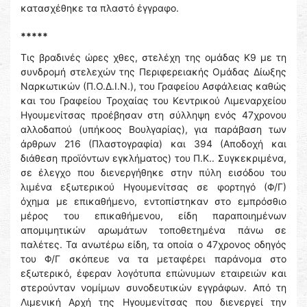
κατασχέθηκε τα πλαστό έγγραφο.
*****
Τις βραδινές ώρες χθες, στελέχη της ομάδας Κ9 με τη
συνδρομή στελεχών της Περιφερειακής Ομάδας Δίωξης
Ναρκωτικών (Π.Ο.Δ.Ι.Ν.), του Γραφείου Ασφάλειας καθώς
και του Γραφείου Τροχαίας του Κεντρικού Λιμεναρχείου
Ηγουμενίτσας προέβησαν στη σύλληψη ενός 47χρονου
αλλοδαπού (υπήκοος Βουλγαρίας), για παράβαση των
άρθρων 216 (Πλαστογραφία) και 394 (Αποδοχή και
διάθεση προϊόντων εγκλήματος) του Π.Κ.. Συγκεκριμένα,
σε έλεγχο που διενεργήθηκε στην πύλη εισόδου του
λιμένα εξωτερικού Ηγουμενίτσας σε φορτηγό (Φ/Γ)
όχημα με επικαθήμενο, εντοπίστηκαν στο εμπρόσθιο
μέρος του επικαθήμενου, είδη παραποιημένων
απομιμητικών αρωμάτων τοποθετημένα πάνω σε
παλέτες. Τα ανωτέρω είδη, τα οποία ο 47χρονος οδηγός
του Φ/Γ σκόπευε να τα μεταφέρει παράνομα στο
εξωτερικό, έφεραν λογότυπα επώνυμων εταιρειών και
στερούνταν νομίμων συνοδευτικών εγγράφων. Από τη
Λιμενική Αρχή της Ηγουμενίτσας που διενεργεί την