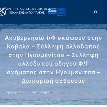
Ακυβερνησία Ι/Φ σκάφους στην
Καβάλα – Σύλληψη αλλοδαπού
στην Ηγουμενίτσα – Σύλληψη
αλλοδαπού οδηγού Φ/Γ
οχήματος στην Ηγουμενίτσα –
Διακομιδή ασθενούς
Αρχική σελίδα
Επικαιρότητα
Ακυβερνησία Ι/Φ σκάφους στην …