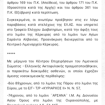
άρθρου 169 του Π.Κ. (Απείθεια), του άρθρου 171 του Π.Κ.
(Θρασύτητα κατά της Αρχής) και του άρθρου 361 του
Π.Κ. (Εξύβριση) κατά περίπτωση.
Συγκεκριμένα, οι ανωτέρω προέβησαν στις εν λόγω
παραβάσεις κατά στελέχους της ΕΛ.ΑΣ. που υπηρετεί
στο Γραφείο Ελέγχου Διαβατηρίων, κατά την άφιξη τους
στο λιμάνι της Κέρκυρας από το λιμάνι των Αγίων
Σαράντα Αλβανίας. Προανάκριση διενεργείται από το
Κεντρικό Λιμεναρχείο Κέρκυρας.
*****
Με μέριμνα του Κέντρου Επιχειρήσεων του Λιμενικού
Σώματος - Ελληνικής Ακτοφυλακής πραγματοποιήθηκαν,
οι παρακάτω διακομιδές ασθενών, οι οποίοι έχρηζαν
άμεσης νοσοκομειακής περίθαλψης:
-δύο 89χρονων, από το λιμάνι της Πάρου στο λιμάνι της
Σύρου, με το Ε/Γ– Τ/Ρ «ΚΥΡΙΑΡΧΟΣ II» Ν. Ν. 57,
-74χρονου, από το λιμάνι ¨ΑΡΣΑΝΑ¨ Ι.Μ. Αγ. Διονυσίου
Αγίου Όρους στο λιμάνι της Ουρανούπολης, με