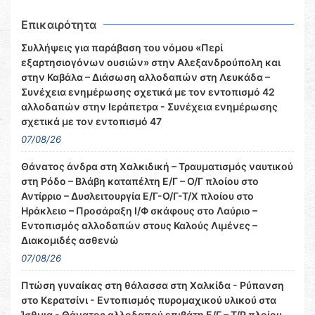
Επικαιρότητα
Συλλήψεις για παράβαση του νόμου «Περί
εξαρτησιογόνων ουσιών» στην Αλεξανδρούπολη και
στην Καβάλα – Διάσωση αλλοδαπών στη Λευκάδα –
Συνέχεια ενημέρωσης σχετικά με τον εντοπισμό 42
αλλοδαπών στην Ιεράπετρα - Συνέχεια ενημέρωσης
σχετικά με τον εντοπισμό 47
07/08/26
Θάνατος άνδρα στη Χαλκιδική – Τραυματισμός ναυτικού
στη Ρόδο – Βλάβη καταπέλτη Ε/Γ – Ο/Γ πλοίου στο
Αντίρριο – Δυσλειτουργία Ε/Γ-Ο/Γ-Τ/Χ πλοίου στο
Ηράκλειο – Προσάραξη Ι/Φ σκάφους στο Λαύριο –
Εντοπισμός αλλοδαπών στους Καλούς Λιμένες –
Διακομιδές ασθενώ
07/08/26
Πτώση γυναίκας στη θάλασσα στη Χαλκίδα - Ρύπανση
στο Κερατσίνι - Εντοπισμός πυρομαχικού υλικού στα
Ίσθμια - Θάνατος αλλοδαπού επιβάτη Ε/Γ – Τ/Ρ πλοίου