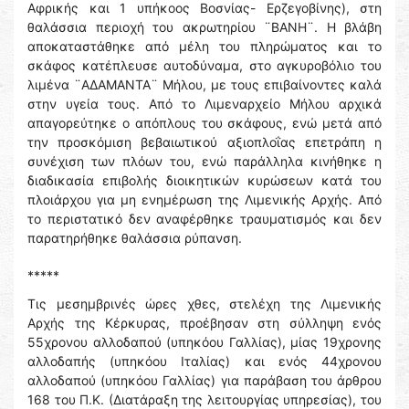
Αφρικής και 1 υπήκοος Βοσνίας- Ερζεγοβίνης), στη
θαλάσσια περιοχή του ακρωτηρίου ¨ΒΑΝΗ¨. Η βλάβη
αποκαταστάθηκε από μέλη του πληρώματος και το
σκάφος κατέπλευσε αυτοδύναμα, στο αγκυροβόλιο του
λιμένα ¨ΑΔΑΜΑΝΤΑ¨ Μήλου, με τους επιβαίνοντες καλά
στην υγεία τους. Από το Λιμεναρχείο Μήλου αρχικά
απαγορεύτηκε ο απόπλους του σκάφους, ενώ μετά από
την προσκόμιση βεβαιωτικού αξιοπλοΐας επετράπη η
συνέχιση των πλόων του, ενώ παράλληλα κινήθηκε η
διαδικασία επιβολής διοικητικών κυρώσεων κατά του
πλοιάρχου για μη ενημέρωση της Λιμενικής Αρχής. Από
το περιστατικό δεν αναφέρθηκε τραυματισμός και δεν
παρατηρήθηκε θαλάσσια ρύπανση.
*****
Τις μεσημβρινές ώρες χθες, στελέχη της Λιμενικής
Αρχής της Κέρκυρας, προέβησαν στη σύλληψη ενός
55χρονου αλλοδαπού (υπηκόου Γαλλίας), μίας 19χρονης
αλλοδαπής (υπηκόου Ιταλίας) και ενός 44χρονου
αλλοδαπού (υπηκόου Γαλλίας) για παράβαση του άρθρου
168 του Π.Κ. (Διατάραξη της λειτουργίας υπηρεσίας), του