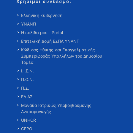
Χρήσιμοι σύνδεσμοι
Ελληνική κυβέρνηση
ΥΝΑΝΠ
Η σελίδα μου - Portal
Επιτελική Δομή ΕΣΠΑ ΥΝΑΝΠ
Κώδικας Ηθικής και Επαγγελματικής
Συμπεριφοράς Υπαλλήλων του Δημοσίου
Τομέα
Ι.Ι.Ε.Ν.
Π.Ο.Ν.
Π.Σ.
ΕΛ.ΑΣ.
Μονάδα Ιατρικώς Υποβοηθούμενης
Αναπαραγωγής
UNHCR
CEPOL