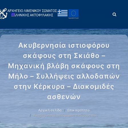
Ακυβερνησία ιστιοφόρου
σκάφους στη Σκιάθο –
Μηχανική βλάβη σκάφους στη
Μήλο – Συλλήψεις αλλοδαπών
στην Κέρκυρα – Διακομιδές
ασθενών
Αρχική σελίδα
Επικαιρότητα
Ακυβερνησία ιστιοφόρου σκάφους στη …