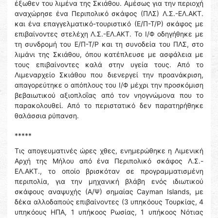
έξωθεν του λιμένα της Σκιάθου. Αμέσως για την περιοχή
αναχώρησε ένα Περιπολικό σκάφος (ΠΛΣ) Λ.Σ.-ΕΛ.ΑΚΤ.
και ένα επαγγελματικό-τουριστικό (Ε/Π-Τ/Ρ) σκάφος με
επιβαίνοντες στελέχη Λ.Σ.-ΕΛ.ΑΚΤ. Το Ι/Φ οδηγήθηκε με
τη συνδρομή του Ε/Π-Τ/Ρ και τη συνοδεία του ΠΛΣ, στο
λιμάνι της Σκιάθου, όπου κατέπλευσε με ασφάλεια με
τους επιβαίνοντες καλά στην υγεία τους. Από το
Λιμεναρχείο Σκιάθου που διενεργεί την προανάκριση,
απαγορεύτηκε ο απόπλους του Ι/Φ μέχρι την προσκόμιση
βεβαιωτικού αξιοπλοΐας από τον νηογνώμονα που το
παρακολουθεί. Από το περιστατικό δεν παρατηρήθηκε
θαλάσσια ρύπανση.
*****
Τις απογευματινές ώρες χθες, ενημερώθηκε η Λιμενική
Αρχή της Μήλου από ένα Περιπολικό σκάφος Λ.Σ.-
ΕΛ.ΑΚΤ., το οποίο βρισκόταν σε προγραμματισμένη
περιπολία, για την μηχανική βλάβη ενός ιδιωτικού
σκάφους αναψυχής (Α/Ψ) σημαίας Cayman Islands, με
δέκα αλλοδαπούς επιβαίνοντες (3 υπηκόους Τουρκίας, 4
υπηκόους ΗΠΑ, 1 υπήκοος Ρωσίας, 1 υπήκοος Νότιας