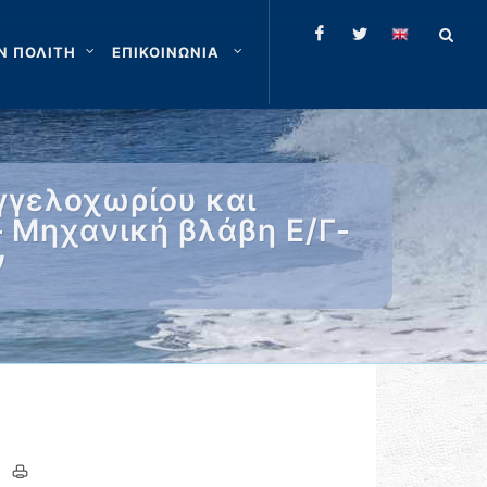
Ν ΠΟΛΙΤΗ
ΕΠΙΚΟΙΝΩΝΙΑ
γγελοχωρίου και
 Μηχανική βλάβη Ε/Γ-
ν