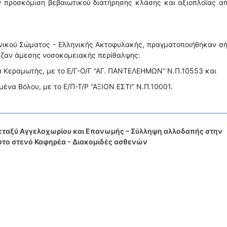
 προσκόμιση βεβαιωτικού διατήρησης κλάσης και αξιοπλοΐας α
ενικού Σώματος - Ελληνικής Ακτοφυλακής, πραγματοποιήθηκαν σ
ρηζαν άμεσης νοσοκομειακής περίθαλψης:
να Κεραμωτής, με το Ε/Γ-Ο/Γ “ΑΓ. ΠΑΝΤΕΛΕΗΜΩΝ” Ν.Π.10553 και
μένα Βόλου, με το Ε/Π-Τ/Ρ “ΑΞΙΟΝ ΕΣΤΙ” Ν.Π.10001.
μεταξύ Αγγελοχωρίου και Επανωμής – Σύλληψη αλλοδαπής στην
 στο στενό Καφηρέα - Διακομιδές ασθενών