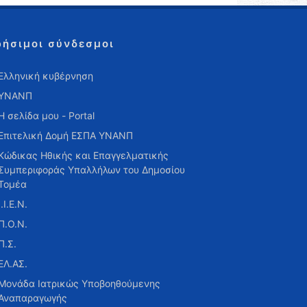
ρήσιμοι σύνδεσμοι
Ελληνική κυβέρνηση
ΥΝΑΝΠ
Η σελίδα μου - Portal
Επιτελική Δομή ΕΣΠΑ ΥΝΑΝΠ
Κώδικας Ηθικής και Επαγγελματικής
Συμπεριφοράς Υπαλλήλων του Δημοσίου
Τομέα
Ι.Ι.Ε.Ν.
Π.Ο.Ν.
Π.Σ.
ΕΛ.ΑΣ.
Μονάδα Ιατρικώς Υποβοηθούμενης
Αναπαραγωγής