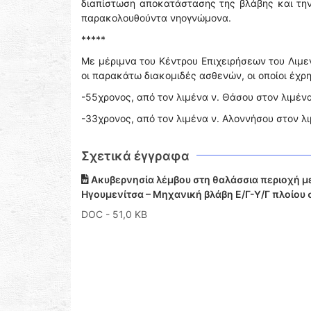
διαπίστωση αποκατάστασης της βλάβης και την
παρακολουθούντα νηογνώμονα.
*****
Με μέριμνα του Κέντρου Επιχειρήσεων του Λιμ
οι παρακάτω διακομιδές ασθενών, οι οποίοι έχ
-55χρονος, από τον λιμένα ν. Θάσου στον λιμέ
-33χρονος, από τον λιμένα ν. Αλοννήσου στον λι
Σχετικά έγγραφα
Ακυβερνησία λέμβου στη θαλάσσια περιοχή 
Ηγουμενίτσα – Μηχανική βλάβη Ε/Γ-Υ/Γ πλοίου
DOC
- 51,0 KB