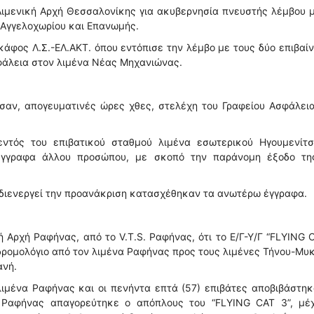
ιμενική Αρχή Θεσσαλονίκης για ακυβερνησία πνευστής λέμβου μ
 Αγγελοχωρίου και Επανωμής.
κάφος Λ.Σ.-ΕΛ.ΑΚΤ. όπου εντόπισε την λέμβο με τους δύο επιβαί
φάλεια στον λιμένα Νέας Μηχανιώνας.
σαν, απογευματινές ώρες χθες, στελέχη του Γραφείου Ασφάλεια
εντός του επιβατικού σταθμού λιμένα εσωτερικού Ηγουμενίτσ
 έγγραφα άλλου προσώπου, με σκοπό την παράνομη έξοδο τη
 διενεργεί την προανάκριση κατασχέθηκαν τα ανωτέρω έγγραφα.
 Αρχή Ραφήνας, από το V.T.S. Ραφήνας, ότι το Ε/Γ-Υ/Γ “FLYING 
ρομολόγιο από τον λιμένα Ραφήνας προς τους λιμένες Τήνου-Μυ
ανή.
ιμένα Ραφήνας και οι πενήντα επτά (57) επιβάτες αποβιβάστηκ
 Ραφήνας απαγορεύτηκε ο απόπλους του “FLYING CAT 3”, μέχ