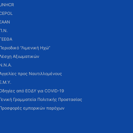
UNHCR
CEPOL
ΕΑΑΝ
Π.Ν.
ΓΕΕΘΑ
Περιοδικό “Λιμενική Ηχώ”
Λέσχη Αξιωματικών
Ν.Ν.Α.
Αγγελίες προς Ναυτιλλομένους
Ε.Μ.Υ.
Οδηγίες από ΕΟΔΥ για COVID-19
Γενική Γραμματεία Πολιτικής Προστασίας
Προσφορές εμπορικών παρόχων