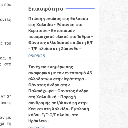
ε δύο
Επικαιρότητα
Πτώση γυναίκας στη θάλασσα
νοντές
στη Χαλκίδα - Ρύπανση στο
Κερατσίνι - Εντοπισμός
πυρομαχικού υλικού στα Ίσθμια -
Θάνατος αλλοδαπού επιβάτη Ε/Γ
ς του
– Τ/Ρ πλοίου στη Ζάκυνθο –
06/08/26
ας, η
ς στο
Συνέχεια ενημέρωσης
αναφορικά με τον εντοπισμό 45
αλλοδαπών στην Ιεράπετρα –
Θάνατος άνδρα στην
Παλαιόχωρα – Θάνατος άνδρα
CAT 3”
στη Χαλκιδική - Παροχή
κόνου,
συνδρομής σε Ι/Φ σκάφη στην
Κέα και στη Χαλκίδα– Εμπλοκή
κάβου Ε/Γ-Ο/Γ πλοίου στο
αν με
Ηράκλειο -
ρι τη