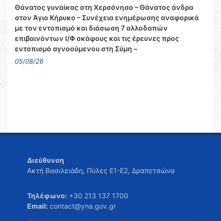
Θάνατος γυναίκας στη Χερσόνησο – Θάνατος άνδρα
στον Άγιο Κήρυκο – Συνέχεια ενημέρωσης αναφορικά
με τον εντοπισμό και διάσωση 7 αλλοδαπών
επιβαινόντων Ι/Φ σκάφους και τις έρευνες προς
εντοπισμό αγνοούμενου στη Σύμη –
05/08/26
Διεύθυνση
Ακτή Βασιλειάδη, Πύλες Ε1-Ε2, Δραπετσώνα
Τηλέφωνο:
+30 213 137 1700
Email:
contact@yna.gov.gr