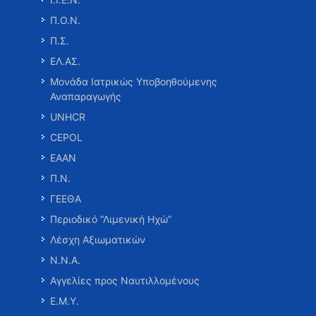
Π.Ο.Ν.
Π.Σ.
ΕΛ.ΑΣ.
Μονάδα Ιατρικώς Υποβοηθούμενης
Αναπαραγωγής
UNHCR
CEPOL
ΕΑΑΝ
Π.Ν.
ΓΕΕΘΑ
Περιοδικό “Λιμενική Ηχώ”
Λέσχη Αξιωματικών
Ν.Ν.Α.
Αγγελίες προς Ναυτιλλομένους
Ε.Μ.Υ.