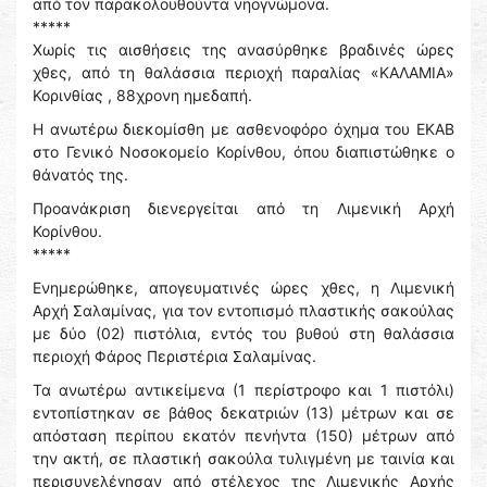
από τον παρακολουθούντα νηογνώμονα.
*****
Χωρίς τις αισθήσεις της ανασύρθηκε βραδινές ώρες
χθες, από τη θαλάσσια περιοχή παραλίας «ΚΑΛΑΜΙΑ»
Κορινθίας , 88χρονη ημεδαπή.
Η ανωτέρω διεκομίσθη με ασθενοφόρο όχημα του ΕΚΑΒ
στο Γενικό Νοσοκομείο Κορίνθου, όπου διαπιστώθηκε ο
θάνατός της.
Προανάκριση διενεργείται από τη Λιμενική Αρχή
Κορίνθου.
*****
Ενημερώθηκε, απογευματινές ώρες χθες, η Λιμενική
Αρχή Σαλαμίνας, για τον εντοπισμό πλαστικής σακούλας
με δύο (02) πιστόλια, εντός του βυθού στη θαλάσσια
περιοχή Φάρος Περιστέρια Σαλαμίνας.
Τα ανωτέρω αντικείμενα (1 περίστροφο και 1 πιστόλι)
εντοπίστηκαν σε βάθος δεκατριών (13) μέτρων και σε
απόσταση περίπου εκατόν πενήντα (150) μέτρων από
την ακτή, σε πλαστική σακούλα τυλιγμένη με ταινία και
περισυνελέγησαν από στέλεχος της Λιμενικής Αρχής