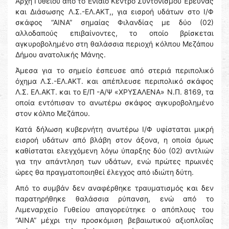
Αρχή Γυθείου από το Ενιαίο Κέντρο Συντονισμού Έρευνας
και Διάσωσης Λ.Σ.-ΕΛ.ΑΚΤ,, για εισροή υδάτων στο Ι/Φ
σκάφος “ΑΙΝΑ” σημαίας Φιλανδίας με δύο (02)
αλλοδαπούς επιβαίνοντες, το οποίο βρίσκεται
αγκυροβολημένο στη θαλάσσια περιοχή κόλπου Μεζάπου
Δήμου ανατολικής Μάνης.
Άμεσα για το σημείο έσπευσε από στεριά περιπολικό
όχημα Λ.Σ.-ΕΛ.ΑΚΤ. και απέπλευσε περιπολικό σκάφος
Λ.Σ. ΕΛ.ΑΚΤ. και το Ε/Π -Α/Ψ «ΧΡΥΣΑΛΕΝΑ» Ν.Π. 8169, τα
οποία εντόπισαν το ανωτέρω σκάφος αγκυροβολημένο
στον κόλπο Μεζάπου.
Κατά δήλωση κυβερνήτη ανωτέρω Ι/Φ υφίσταται μικρή
εισροή υδάτων από βλάβη στον άξονα, η οποία όμως
καθίσταται ελεγχόμενη λόγω ύπαρξης δύο (02) αντλιών
για την απάντληση των υδάτων, ενώ πρώτες πρωινές
ώρες θα πραγματοποιηθεί έλεγχος από ιδιώτη δύτη.
Από το συμβάν δεν αναφέρθηκε τραυματισμός και δεν
παρατηρήθηκε θαλάσσια ρύπανση, ενώ από το
Λιμεναρχείο Γυθείου απαγορεύτηκε ο απόπλους του
“ΑΙΝΑ” μέχρι την προσκόμιση βεβαιωτικού αξιοπλοΐας