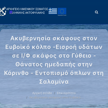
Ακυβερνησία σκάφους στον
Ευβοϊκό κόλπο -Εισροή υδάτων
σε Ι/Φ σκάφος στο Γύθειο -
Θάνατος ημεδαπής στην
Κόρινθο - Εντοπισμό όπλων στη
Σαλαμίνα
Αρχική σελίδα
Επικαιρότητα
Ακυβερνησία σκάφους στον Ευβοϊκό …