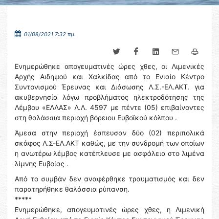
01/08/2021 7:32 πμ.
Ενημερώθηκε απογευματινές ώρες χθες, οι Λιμενικές
Αρχής Αιδηψού και Χαλκίδας από το Ενιαίο Κέντρο
Συντονισμού Έρευνας και Διάσωσης Λ.Σ.-ΕΛ.ΑΚΤ. για
ακυβερνησία λόγω προβλήματος ηλεκτροδότησης της
Λέμβου «ΕΛΛΑΣ» Λ.Λ. 4597 με πέντε (05) επιβαίνοντες
στη θαλάσσια περιοχή βόρειου Ευβοϊκού κόλπου .
Άμεσα στην περιοχή έσπευσαν δύο (02) περιπολικά
σκάφος Λ.Σ-ΕΛ.ΑΚΤ καθώς, με την συνδρομή των οποίων
η ανωτέρω λέμβος κατέπλευσε με ασφάλεια στο λιμένα
λίμνης Ευβοίας .
Από το συμβάν δεν αναφέρθηκε τραυματισμός και δεν
παρατηρήθηκε θαλάσσια ρύπανση.
*****
Ενημερώθηκε, απογευματινές ώρες χθες, η Λιμενική