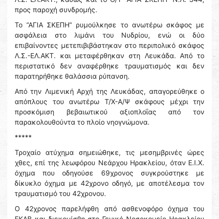
προς παροχή συνδρομής.
Το “ΑΓΙΑ ΣΚΕΠΗ” ρυμούλκησε το ανωτέρω σκάφος με
ασφάλεια στο λιμάνι του Νυδρίου, ενώ οι δύο
επιβαίνοντες μετεπιβιβάστηκαν στο περιπολικό σκάφος
Λ.Σ.-ΕΛ.ΑΚΤ. και μεταφέρθηκαν στη Λευκάδα. Από το
περιστατικό δεν αναφέρθηκε τραυματισμός και δεν
παρατηρήθηκε θαλάσσια ρύπανση.
Από την Λιμενική Αρχή της Λευκάδας, απαγορεύθηκε ο
απόπλους του ανωτέρω Τ/Χ-Α/Ψ σκάφους μέχρι την
προσκόμιση βεβαιωτικού αξιοπλοΐας από τον
παρακολουθούντα το πλοίο νηογνώμονα.
*****
Τροχαίο ατύχημα σημειώθηκε, τις μεσημβρινές ώρες
χθες, επί της λεωφόρου Νεάρχου Ηρακλείου, όταν Ε.Ι.Χ.
όχημα που οδηγούσε 69χρονος συγκρούστηκε με
δίκυκλο όχημα με 42χρονο οδηγό, με αποτέλεσμα τον
τραυματισμό του 42χρονου.
Ο 42χρονος παρελήφθη από ασθενοφόρο όχημα του
ΕΚΑΒ και διεκομίσθη στο Γενικό Νοσοκομείο Ηρακλείου