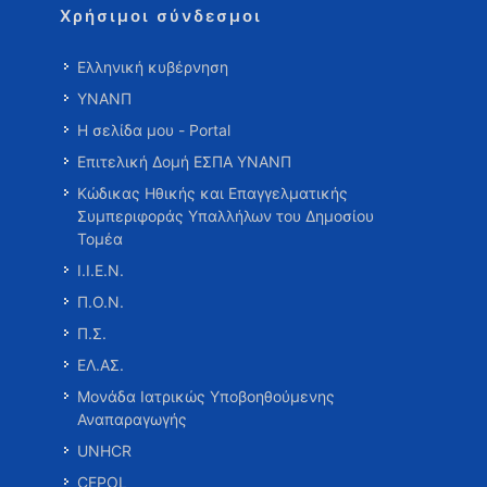
Χρήσιμοι σύνδεσμοι
Ελληνική κυβέρνηση
ΥΝΑΝΠ
Η σελίδα μου - Portal
Επιτελική Δομή ΕΣΠΑ ΥΝΑΝΠ
Κώδικας Ηθικής και Επαγγελματικής
Συμπεριφοράς Υπαλλήλων του Δημοσίου
Τομέα
Ι.Ι.Ε.Ν.
Π.Ο.Ν.
Π.Σ.
ΕΛ.ΑΣ.
Μονάδα Ιατρικώς Υποβοηθούμενης
Αναπαραγωγής
UNHCR
CEPOL