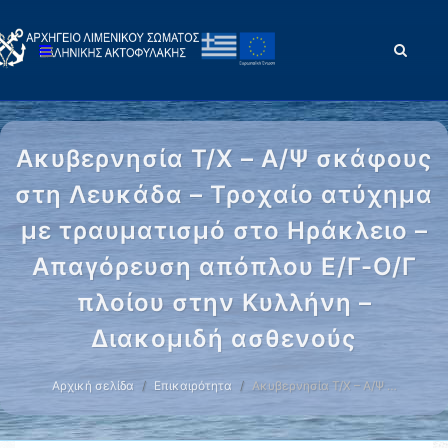
Ακυβερνησία Τ/Χ – Α/Ψ σκάφους
στη Λευκάδα – Τροχαίο ατύχημα
με τραυματισμό στο Ηράκλειο –
Απαγόρευση απόπλου Ε/Γ-Ο/Γ
πλοίου στην Κυλλήνη –
Διακομιδή ασθενούς
Αρχική σελίδα
Επικαιρότητα
Ακυβερνησία Τ/Χ – Α/Ψ …