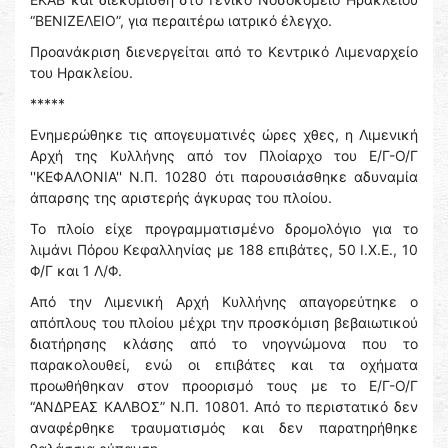
“ΒΕΝΙΖΕΛΕΙΟ”, για περαιτέρω ιατρικό έλεγχο.
Προανάκριση διενεργείται από το Κεντρικό Λιμεναρχείο
του Ηρακλείου.
*****
Ενημερώθηκε τις απογευματινές ώρες χθες, η Λιμενική
Αρχή της Κυλλήνης από τον Πλοίαρχο του Ε/Γ-Ο/Γ
''ΚΕΦΑΛΟΝΙΑ'' Ν.Π. 10280 ότι παρουσιάσθηκε αδυναμία
άπαρσης της αριστερής άγκυρας του πλοίου.
Το πλοίο είχε προγραμματισμένο δρομολόγιο για το
λιμάνι Πόρου Κεφαλληνίας με 188 επιβάτες, 50 Ι.Χ.Ε., 10
Φ/Γ και 1 Λ/Φ.
Από την Λιμενική Αρχή Κυλλήνης απαγορεύτηκε ο
απόπλους του πλοίου μέχρι την προσκόμιση βεβαιωτικού
διατήρησης κλάσης από το νηογνώμονα που το
παρακολουθεί, ενώ οι επιβάτες και τα οχήματα
προωθήθηκαν στον προορισμό τους με το Ε/Γ-Ο/Γ
“ΑΝΔΡΕΑΣ ΚΑΛΒΟΣ” Ν.Π. 10801. Από το περιστατικό δεν
αναφέρθηκε τραυματισμός και δεν παρατηρήθηκε