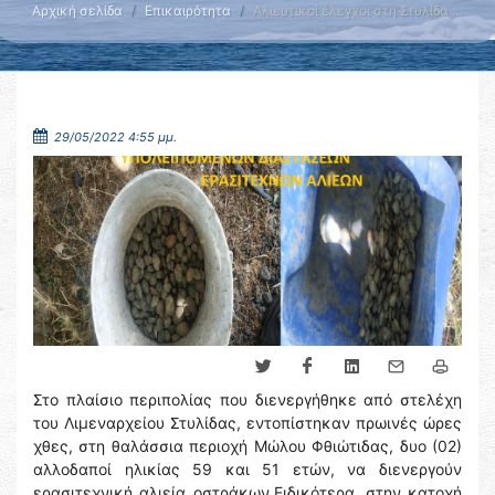
Αρχική σελίδα
Επικαιρότητα
Αλιευτικοί έλεγχοι στη Στυλίδα …
29/05/2022 4:55 μμ.
Στο πλαίσιο περιπολίας που διενεργήθηκε από στελέχη
του Λιμεναρχείου Στυλίδας, εντοπίστηκαν πρωινές ώρες
χθες, στη θαλάσσια περιοχή Μώλου Φθιώτιδας, δυο (02)
αλλοδαποί ηλικίας 59 και 51 ετών, να διενεργούν
ερασιτεχνική αλιεία οστράκων.Ειδικότερα, στην κατοχή