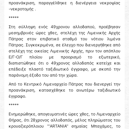
προανάκριση, παραγγέλθηκε η διενέργεια νεκροψίας
-νεκροτομής .
*****
Στη σύλληψη ενός 49χρονου αλλοδαπού, προέβησαν
μεσημβρινές ώρες χθες, στελέχη της Λιμενικής Αρχής
Πάτρας στον επιβατικό σταθμό του νότιου λιμένα
Πάτρας. Συγκεκριμένα, σε έλεγχο που διενεργήθηκε από
στελέχη της οικείας Λιμενικής Αρχής, πριν τον απόπλου
Ε/Γ-Ο/Γ πλοίου με προορισμό το εξωτερικό,
διαπιστώθηκε ότι ο 49χρονος αλλοδαπός κατείχε και
επέδειξε πλαστό ταξιδιωτικό έγγραφο, με σκοπό την
παράνομη έξοδο του από την χώρα.
Από το Κεντρικό Λιμεναρχείο Πάτρας που διενεργεί την
προανάκριση, κατασχέθηκε το ανωτέρω ταξιδιωτικό
έγγραφο.
*****
Ενημερώθηκε, απογευματινές ώρες χθες, το Λιμεναρχείο
Θήρας, ότι 28χρονος αλλοδαπός, μέλος πληρώματος του
κρουαζιερόπλοιου '''ARTANIA'' σημαίας Μπαχάμες, το