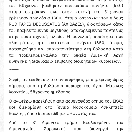
του 59χρονου βρέθηκαν πεντακόσια πενήντα (550)
άτομα οστράκων, ενώ στην κατοχή του 51χρονου
βρέθηκαν τριακόσια (300) άτομα οστράκων του είδους
RUDITAPES DECUSSATUS (ΑΧΙΒΑΔΕΣ), διαστάσεων κάτω
του προβλεπόμενου μεγέθους, απαγορευμένου παντελώς
στην ερασιτεχνική αλιεία. Η συνολική ποσότητα των
αλιευμάτων, ήτοι οκτακόσια πενήντα (850) άτομα,
κατασχέθηκε και επαναποντίστηκε στη θάλασσα κατά
τα προβλεπόμενα.Από την οικεία Λιμενική Αρχή
κινήθηκε η διαδικασία επιβολής διοικητικών κυρώσεων.
*****
Χωρίς τις αισθήσεις του ανασύρθηκε, μεσημβρινές ώρες
σήμερα, από τη θαλάσσια περιοχή της Αγίας Μαρίνας
Κορωπίου, 58χρονος ημεδαπός.
Ο ανωτέρω παρελήφθη από ασθενοφόρο όχημα του ΕΚΑΒ
και διεκομίσθη στο Γενικό Νοσοκομείο Ασκληπιείο
Βούλας , όπου διαπιστώθηκε ο θάνατός του.
Από το Β΄ Λιμενικό τμήμα Βουλιαγμένης του
Λιμεναρχείου Σαρωνικού που διενεργεί την