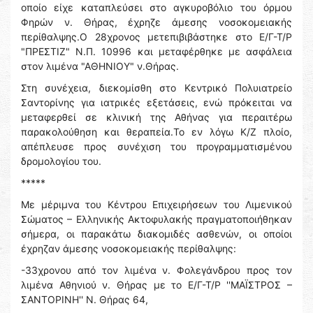
οποίο είχε καταπλεύσει στο αγκυροβόλιο του όρμου
Φηρών ν. Θήρας, έχρηζε άμεσης νοσοκομειακής
περίθαλψης.Ο 28χρονος μετεπιβιβάστηκε στο Ε/Γ-Τ/Ρ
"ΠΡΕΣΤΙΖ" Ν.Π. 10996 και μεταφέρθηκε με ασφάλεια
στον λιμένα "ΑΘΗΝΙΟΥ" ν.Θήρας.
Στη συνέχεια, διεκομίσθη στο Κεντρικό Πολυιατρείο
Σαντορίνης για ιατρικές εξετάσεις, ενώ πρόκειται να
μεταφερθεί σε κλινική της Αθήνας για περαιτέρω
παρακολούθηση και θεραπεία.Το εν λόγω Κ/Ζ πλοίο,
απέπλευσε προς συνέχιση του προγραμματισμένου
δρομολογίου του.
*****
Με μέριμνα του Κέντρου Επιχειρήσεων του Λιμενικού
Σώματος – Ελληνικής Ακτοφυλακής πραγματοποιήθηκαν
σήμερα, οι παρακάτω διακομιδές ασθενών, οι οποίοι
έχρηζαν άμεσης νοσοκομειακής περίθαλψης:
-33χρονου από τον λιμένα ν. Φολεγάνδρου προς τον
λιμένα Αθηνιού ν. Θήρας με το Ε/Γ-Τ/Ρ ''ΜΑΪΣΤΡΟΣ –
ΣΑΝΤΟΡΙΝΗ'' Ν. Θήρας 64,