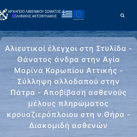
Αλιευτικοί έλεγχοι στη Στυλίδα -
Θάνατος άνδρα στην Αγία
Μαρίνα Κορωπίου Αττικής -
Σύλληψη αλλοδαπού στην
Πάτρα - Αποβίβαση ασθενούς
μέλους πληρώματος
κρουαζιερόπλοιου στη ν.Θήρα -
Διακομιδή ασθενών