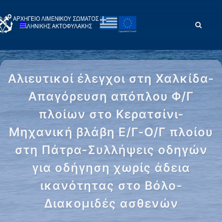
Αλιευτικοί έλεγχοι στη Χαλκίδα-
Απαγόρευση απόπλου Φ/Γ
πλοίων στο Κερατσίνι-
Μηχανική βλάβη Ε/Γ-Ο/Γ πλοίου
στη Πάτρα-Συλλήψεις οδηγών
για οδήγηση χωρίς άδεια
ικανότητας στο Βόλο-
Διακομιδές ασθενών