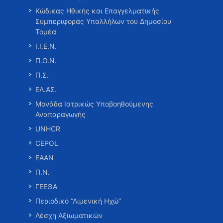
Κώδικας Ηθικής και Επαγγελματικής
Συμπεριφοράς Υπαλλήλων του Δημοσίου
Τομέα
Ι.Ι.Ε.Ν.
Π.Ο.Ν.
Π.Σ.
ΕΛ.ΑΣ.
Μονάδα Ιατρικώς Υποβοηθούμενης
Αναπαραγωγής
UNHCR
CEPOL
ΕΑΑΝ
Π.Ν.
ΓΕΕΘΑ
Περιοδικό “Λιμενική Ηχώ”
Λέσχη Αξιωματικών