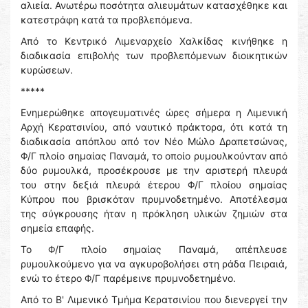
αλιεία. Ανωτέρω ποσότητα αλιευμάτων κατασχέθηκε και
κατεστράφη κατά τα προβλεπόμενα.
Από το Κεντρικό Λιμεναρχείο Χαλκίδας κινήθηκε η
διαδικασία επιβολής των προβλεπόμενων διοικητικών
κυρώσεων.
*****
Ενημερώθηκε απογευματινές ώρες σήμερα η Λιμενική
Αρχή Κερατσινίου, από ναυτικό πράκτορα, ότι κατά τη
διαδικασία απόπλου από τον Νέο Μώλο Δραπετσώνας,
Φ/Γ πλοίο σημαίας Παναμά, το οποίο ρυμουλκούνταν από
δύο ρυμουλκά, προσέκρουσε με την αριστερή πλευρά
του στην δεξιά πλευρά έτερου Φ/Γ πλοίου σημαίας
Κύπρου που βρισκόταν πρυμνοδετημένο. Αποτέλεσμα
της σύγκρουσης ήταν η πρόκληση υλικών ζημιών στα
σημεία επαφής.
Το Φ/Γ πλοίο σημαίας Παναμά, απέπλευσε
ρυμουλκούμενο για να αγκυροβολήσει στη ράδα Πειραιά,
ενώ το έτερο Φ/Γ παρέμεινε πρυμνοδετημένο.
Από το Β' Λιμενικό Τμήμα Κερατσινίου που διενεργεί την