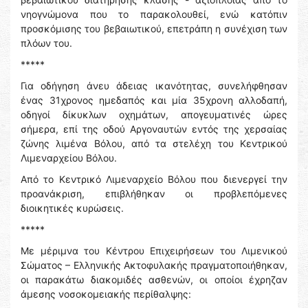
νηογνώμονα που το παρακολουθεί, ενώ κατόπιν
προσκόμισης του βεβαιωτικού, επετράπη η συνέχιση των
πλόων του.
*****
Για οδήγηση άνευ άδειας ικανότητας, συνελήφθησαν
ένας 31χρονος ημεδαπός και μία 35χρονη αλλοδαπή,
οδηγοί δίκυκλων οχημάτων, απογευματινές ὠρες
σήμερα, επί της οδού Αργοναυτών εντός της χερσαίας
ζώνης λιμένα Βόλου, από τα στελέχη του Κεντρικού
Λιμεναρχείου Βόλου.
Από το Κεντρικό Λιμεναρχείο Βόλου που διενεργεί την
προανάκριση, επιβλήθηκαν οι προβλεπόμενες
διοικητικές κυρώσεις.
*****
Με μέριμνα του Κέντρου Επιχειρήσεων του Λιμενικού
Σώματος – Ελληνικής Ακτοφυλακής πραγματοποιήθηκαν,
οι παρακάτω διακομιδές ασθενών, οι οποίοι έχρηζαν
άμεσης νοσοκομειακής περίθαλψης: