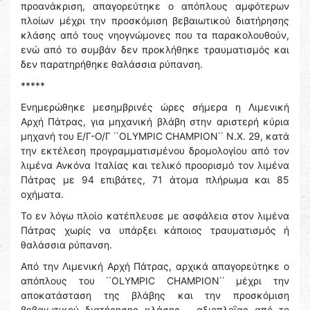
προανάκριση, απαγορεύτηκε ο απόπλους αμφότερων
πλοίων μέχρι την προσκόμιση βεβαιωτικού διατήρησης
κλάσης από τους νηογνώμονες που τα παρακολουθούν,
ενώ από το συμβάν δεν προκλήθηκε τραυματισμός και
δεν παρατηρήθηκε θαλάσσια ρύπανση.
*****
Ενημερώθηκε μεσημβρινές ώρες σήμερα η Λιμενική
Αρχή Πάτρας, για μηχανική βλάβη στην αριστερή κύρια
μηχανή του Ε/Γ-Ο/Γ ΄΄OLYMPIC CHAMPION΄΄ Ν.Χ. 29, κατά
την εκτέλεση προγραμματισμένου δρομολογίου από τον
λιμένα Ανκόνα Ιταλίας και τελικό προορισμό τον λιμένα
Πάτρας με 94 επιβάτες, 71 άτομα πλήρωμα και 85
οχήματα.
Το εν λόγω πλοίο κατέπλευσε με ασφάλεια στον λιμένα
Πάτρας χωρίς να υπάρξει κάποιος τραυματισμός ή
θαλάσσια ρύπανση.
Από την Λιμενική Αρχή Πάτρας, αρχικά απαγορεύτηκε ο
απόπλους του ΄΄OLYMPIC CHAMPION΄΄ μέχρι την
αποκατάσταση της βλάβης και την προσκόμιση
βεβαιωτικού διατήρησης κλάσης - αξιοπλοΐας από το