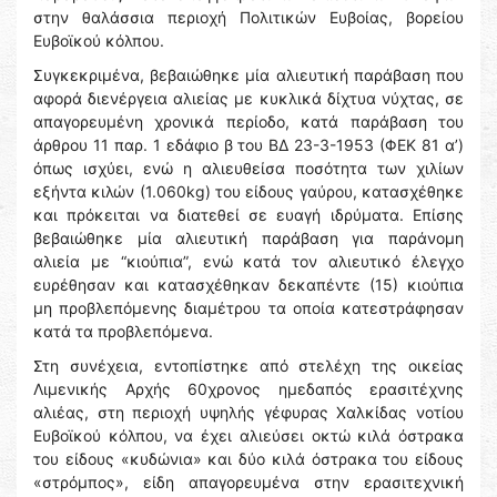
στην θαλάσσια περιοχή Πολιτικών Ευβοίας, βορείου
Ευβοϊκού κόλπου.
Συγκεκριμένα, βεβαιώθηκε μία αλιευτική παράβαση που
αφορά διενέργεια αλιείας με κυκλικά δίχτυα νύχτας, σε
απαγορευμένη χρονικά περίοδο, κατά παράβαση του
άρθρου 11 παρ. 1 εδάφιο β του ΒΔ 23-3-1953 (ΦΕΚ 81 α’)
όπως ισχύει, ενώ η αλιευθείσα ποσότητα των χιλίων
εξήντα κιλών (1.060kg) του είδους γαύρου, κατασχέθηκε
και πρόκειται να διατεθεί σε ευαγή ιδρύματα. Επίσης
βεβαιώθηκε μία αλιευτική παράβαση για παράνομη
αλιεία με “κιούπια”, ενώ κατά τον αλιευτικό έλεγχο
ευρέθησαν και κατασχέθηκαν δεκαπέντε (15) κιούπια
μη προβλεπόμενης διαμέτρου τα οποία κατεστράφησαν
κατά τα προβλεπόμενα.
Στη συνέχεια, εντοπίστηκε από στελέχη της οικείας
Λιμενικής Αρχής 60χρονος ημεδαπός ερασιτέχνης
αλιέας, στη περιοχή υψηλής γέφυρας Χαλκίδας νοτίου
Ευβοϊκού κόλπου, να έχει αλιεύσει οκτώ κιλά όστρακα
του είδους «κυδώνια» και δύο κιλά όστρακα του είδους
«στρόμπος», είδη απαγορευμένα στην ερασιτεχνική